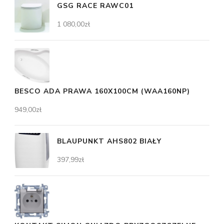
GSG RACE RAWC01
1 080,00
zł
BESCO ADA PRAWA 160X100CM (WAA160NP)
949,00
zł
BLAUPUNKT AHS802 BIAŁY
397,99
zł