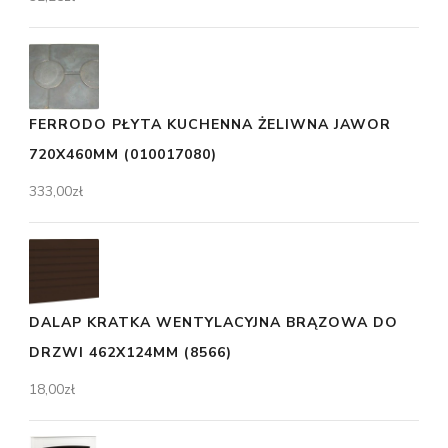
FERRODO PŁYTA KUCHENNA ŻELIWNA JAWOR
720X460MM (010017080)
333,00
zł
DALAP KRATKA WENTYLACYJNA BRĄZOWA DO
DRZWI 462X124MM (8566)
18,00
zł