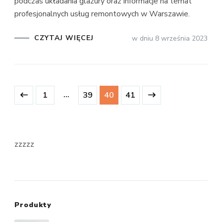
podczas układania glazury oraz informacje na temat
profesjonalnych usług remontowych w Warszawie.
CZYTAJ WIĘCEJ
w dniu
8 września 2023
Stronicowanie
Strona
…
Strona
Strona
Strona
1
39
40
41
wpisów
zzzzz
Produkty