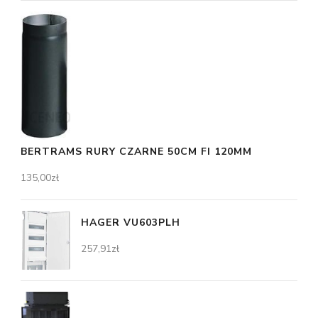
BERTRAMS RURY CZARNE 50CM FI 120MM
135,00
zł
HAGER VU603PLH
257,91
zł