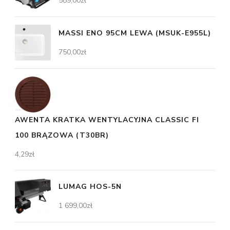
589,00
zł
MASSI ENO 95CM LEWA (MSUK-E955L)
750,00
zł
AWENTA KRATKA WENTYLACYJNA CLASSIC FI
100 BRĄZOWA (T30BR)
4,29
zł
LUMAG HOS-5N
1 699,00
zł