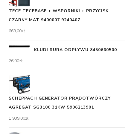
TECE TECEBASE + WSPORNIKI + PRZYCISK
CZARNY MAT 9400007 9240407
669,00
zł
KLUDI RURA ODPŁYWU 8450660500
26,00
zł
SCHEPPACH GENERATOR PRĄDOTWÓRCZY
AGREGAT SG3100 31KW 5906213901
1 939,00
zł