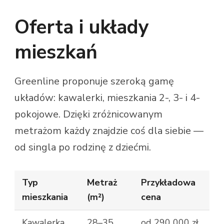
Oferta i układy
mieszkań
Greenline proponuje szeroką gamę
układów: kawalerki, mieszkania 2-, 3- i 4-
pokojowe. Dzięki zróżnicowanym
metrażom każdy znajdzie coś dla siebie —
od singla po rodzinę z dziećmi.
Typ
Metraż
Przykładowa
mieszkania
(m²)
cena
Kawalerka
28–35
od 290 000 zł