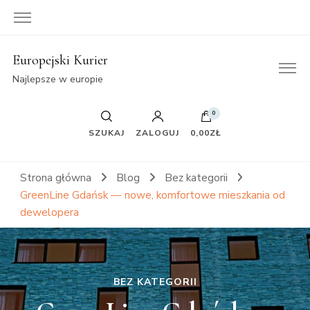
Europejski Kurier
Najlepsze w europie
0
SZUKAJ
ZALOGUJ
0,00ZŁ
Strona główna
Blog
Bez kategorii
GreenLine Gdańsk — nowe, komfortowe mieszkania od
dewelopera
BEZ KATEGORII