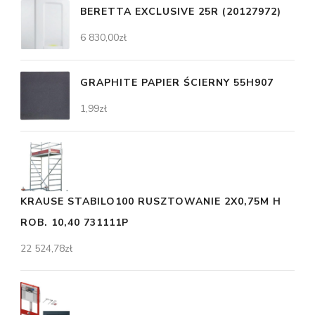
BERETTA EXCLUSIVE 25R (20127972)
6 830,00
zł
GRAPHITE PAPIER ŚCIERNY 55H907
1,99
zł
KRAUSE STABILO100 RUSZTOWANIE 2X0,75M H
ROB. 10,40 731111P
22 524,78
zł