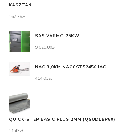
KASZTAN
167,79
zł
SAS VARMO 25KW
9 029,80
zł
NAC 3,0KM NACCST524501AC
414,01
zł
QUICK-STEP BASIC PLUS 2MM (QSUDLBP60)
11,43
zł