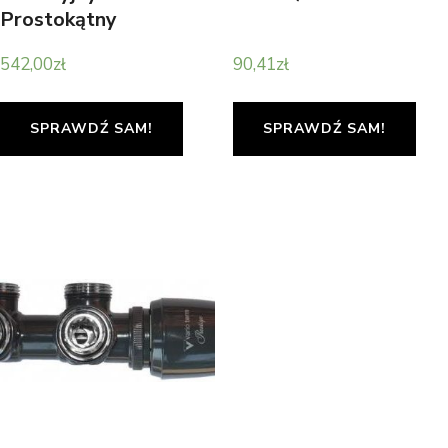
Prostokątny
(BI5Q08VN6X27M)
542,00
zł
90,41
zł
SPRAWDŹ SAM!
SPRAWDŹ SAM!