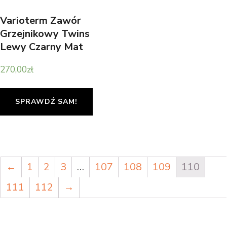
Varioterm Zawór
Grzejnikowy Twins
Lewy Czarny Mat
(tsgs0224cfkl+zz16x224)
270,00
zł
SPRAWDŹ SAM!
←
1
2
3
…
107
108
109
110
111
112
→