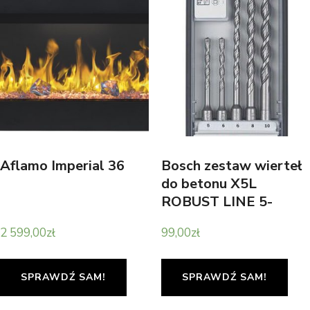
Aflamo Imperial 36
Bosch zestaw wierteł
do betonu X5L
ROBUST LINE 5-
10mm 5szt
2 599,00
zł
99,00
zł
2608585073
SPRAWDŹ SAM!
SPRAWDŹ SAM!