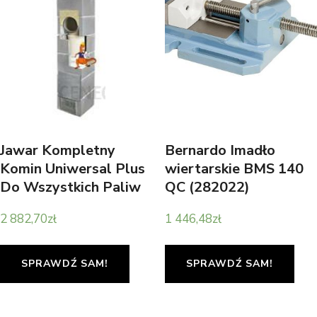
Jawar Kompletny
Bernardo Imadło
Komin Uniwersal Plus
wiertarskie BMS 140
Do Wszystkich Paliw
QC (282022)
Z Podwójnym Kanałem
2 882,70
zł
1 446,48
zł
Wentylacyjnym 6Mb
Fi200
SPRAWDŹ SAM!
SPRAWDŹ SAM!