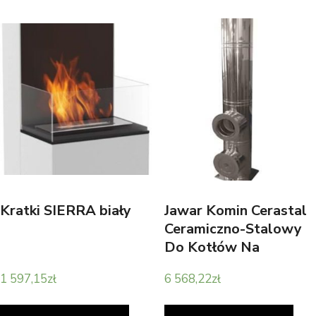
Kratki SIERRA biały
Jawar Komin Cerastal
Ceramiczno-Stalowy
Do Kotłów Na
Wszystkie Paliwa Fi
1 597,15
zł
6 568,22
zł
200 Izolowany 6,18m