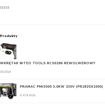
zzzzz
Produkty
WKRĘTAK NITEO TOOLS RCS0286 REWOLWEROWY
45,00
zł
PRAMAC PMI3000 3,0KW 230V (PR282SX1000)
4 474,40
zł