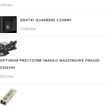
199,04
zł
KRATKI QUAERERE CZARNY
3 050,00
zł
OPTIMUM PRECYZYJNE IMADŁO MASZYNOWE FMS100
3354100
823,79
zł