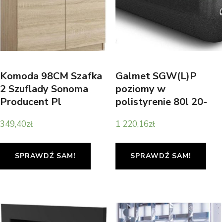
Komoda 98CM Szafka
Galmet SGW(L)P
2 Szuflady Sonoma
poziomy w
Producent Pl
polistyrenie 80l 20-
087000
349,40
zł
1 220,16
zł
SPRAWDŹ SAM!
SPRAWDŹ SAM!