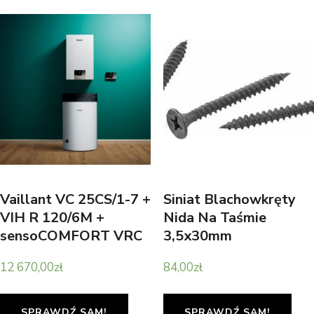
Vaillant VC 25CS/1-7 +
Siniat Blachowkręty
VIH R 120/6M +
Nida Na Taśmie
sensoCOMFORT VRC
3,5x30mm
720 + zestaw do
12 670,00
zł
84,00
zł
szachtu 303920 +
sensoNET VR 921
0010038082
SPRAWDŹ SAM!
SPRAWDŹ SAM!