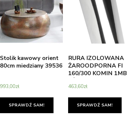
Stolik kawowy orient
RURA IZOLOWANA
80cm miedziany 39536
ŻAROODPORNA FI
160/300 KOMIN 1MB
KŻD01160300
993,00
zł
463,60
zł
SPRAWDŹ SAM!
SPRAWDŹ SAM!