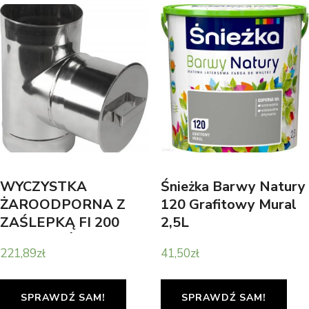
WYCZYSTKA
Śnieżka Barwy Natury
ŻAROODPORNA Z
120 Grafitowy Mural
ZAŚLEPKĄ FI 200
2,5L
WKŁAD KŻJ11200
221,89
zł
41,50
zł
SPRAWDŹ SAM!
SPRAWDŹ SAM!