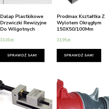
Dalap Plastkikowe
Prodmax Kształtka Z
Drzwiczki Rewizyjne
Wylotem Okrągłym
Do Wilgotnych
150X50/100Mm
Pomieszczeń 300X400
33,00
zł
33,95
zł
Mm
SPRAWDŹ SAM!
SPRAWDŹ SAM!