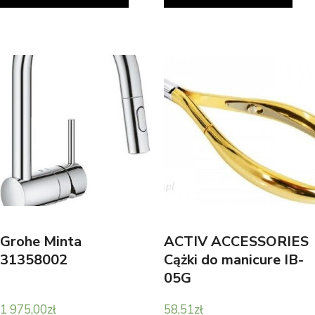
Grohe Minta
ACTIV ACCESSORIES
31358002
Cążki do manicure IB-
05G
1 975,00
zł
58,51
zł