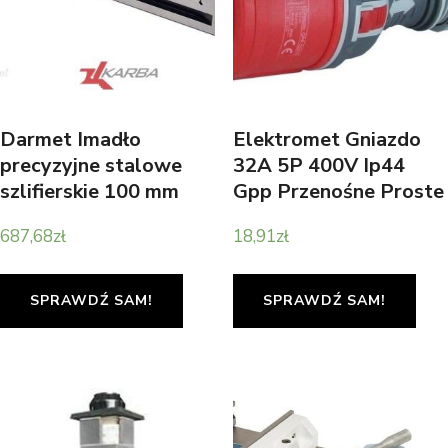
Darmet Imadło
Elektromet Gniazdo
precyzyjne stalowe
32A 5P 400V Ip44
szlifierskie 100 mm
Gpp Przenośne Proste
SPz100/125A
(921875)
687,68
zł
18,91
zł
SPzA100125
SPRAWDŹ SAM!
SPRAWDŹ SAM!