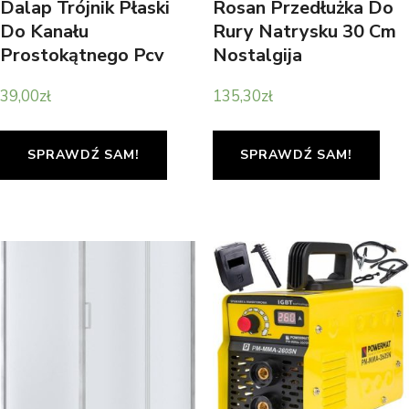
Dalap Trójnik Płaski
Rosan Przedłużka Do
Do Kanału
Rury Natrysku 30 Cm
Prostokątnego Pcv
Nostalgija
204X60Mm (838)
Put122234C
39,00
zł
135,30
zł
SPRAWDŹ SAM!
SPRAWDŹ SAM!