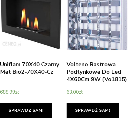
Uniflam 70X40 Czarny
Volteno Rastrowa
Mat Bio2-70X40-Cz
Podtynkowa Do Led
4X60Cm 9W (Vo1815)
688,99
zł
63,00
zł
SPRAWDŹ SAM!
SPRAWDŹ SAM!