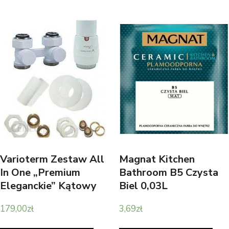
Varioterm Zestaw All
Magnat Kitchen
In One „Premium
Bathroom B5 Czysta
Eleganckie” Kątowy
Biel 0,03L
Czarny Strukturalny
179,00
zł
3,69
zł
Aeprnygs0214C/Fk