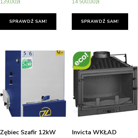
139,00
zł
14 500,00
zł
SPRAWDŹ SAM!
SPRAWDŹ SAM!
Zębiec Szafir 12kW
Invicta WKŁAD