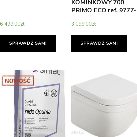
KOMINKOWY 700
PRIMO ECO ref. 9777-
75 DP O MOCY 10kW
6 499,00
zł
3 099,00
zł
SPRAWDŹ SAM!
SPRAWDŹ SAM!