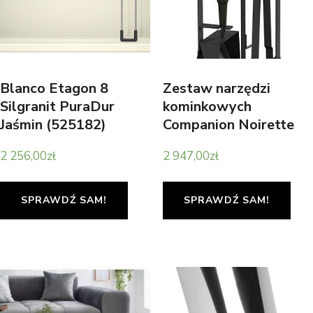
Blanco Etagon 8
Zestaw narzędzi
Silgranit PuraDur
kominkowych
Jaśmin (525182)
Companion Noirette
2 256,00
zł
2 947,00
zł
SPRAWDŹ SAM!
SPRAWDŹ SAM!