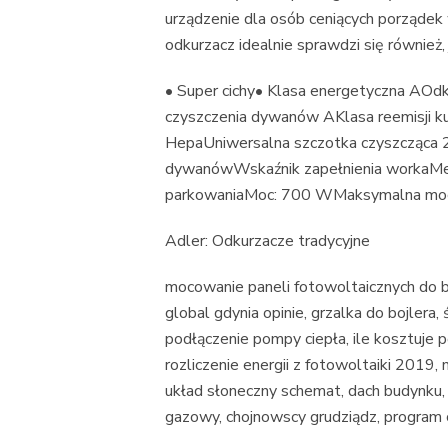
urządzenie dla osób ceniących porządek
odkurzacz idealnie sprawdzi się również,
• Super cichy• Klasa energetyczna AOdk
czyszczenia dywanów AKlasa reemisji k
HepaUniwersalna szczotka czyszcząca 
dywanówWskaźnik zapełnienia workaMe
parkowaniaMoc: 700 WMaksymalna mo
Adler: Odkurzacze tradycyjne
mocowanie paneli fotowoltaicznych do bl
global gdynia opinie, grzalka do bojlera
podłączenie pompy ciepła, ile kosztuje 
rozliczenie energii z fotowoltaiki 2019, 
układ słoneczny schemat, dach budynku, 
gazowy, chojnowscy grudziądz, program