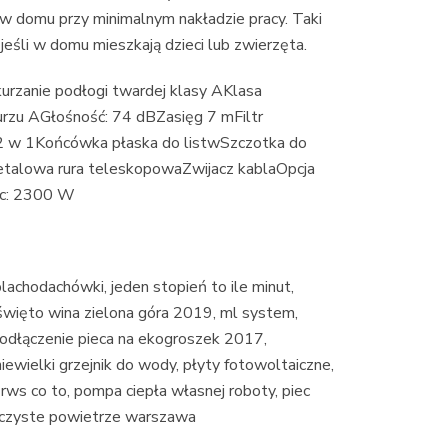
 w domu przy minimalnym nakładzie pracy. Taki
 jeśli w domu mieszkają dzieci lub zwierzęta.
urzanie podłogi twardej klasy AKlasa
urzu AGłośność: 74 dBZasięg 7 mFiltr
2 w 1Końcówka płaska do listwSzczotka do
talowa rura teleskopowaZwijacz kablaOpcja
c: 2300 W
achodachówki, jeden stopień to ile minut,
, święto wina zielona góra 2019, ml system,
podłączenie pieca na ekogroszek 2017,
niewielki grzejnik do wody, płyty fotowoltaiczne,
rws co to, pompa ciepła własnej roboty, piec
 czyste powietrze warszawa