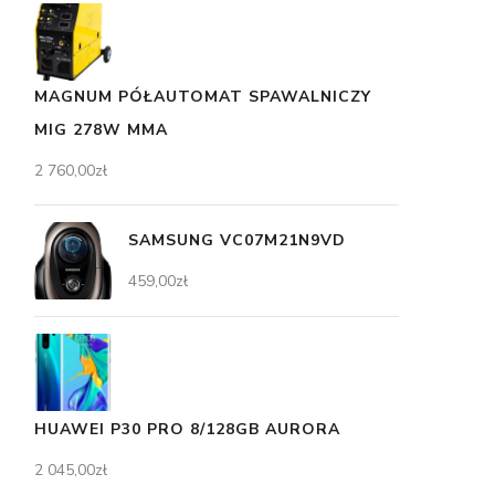
MAGNUM PÓŁAUTOMAT SPAWALNICZY
MIG 278W MMA
2 760,00
zł
SAMSUNG VC07M21N9VD
459,00
zł
HUAWEI P30 PRO 8/128GB AURORA
2 045,00
zł