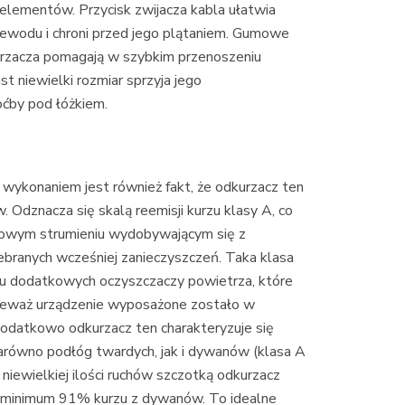
elementów. Przycisk zwijacza kabla ułatwia
ewodu i chroni przed jego plątaniem. Gumowe
urzacza pomagają w szybkim przenoszeniu
st niewielki rozmiar sprzyja jego
oćby pod łóżkiem.
 wykonaniem jest również fakt, że odkurzacz ten
 Odznacza się skalą reemisji kurzu klasy A, co
towym strumieniu wydobywającym się z
ebranych wcześniej zanieczyszczeń. Taka klasa
pu dodatkowych oczyszczaczy powietrza, które
nieważ urządzenie wyposażone zostało w
Dodatkowo odkurzacz ten charakteryzuje się
arówno podłóg twardych, jak i dywanów (klasa A
niewielkiej ilości ruchów szczotką odkurzacz
z minimum 91% kurzu z dywanów. To idealne