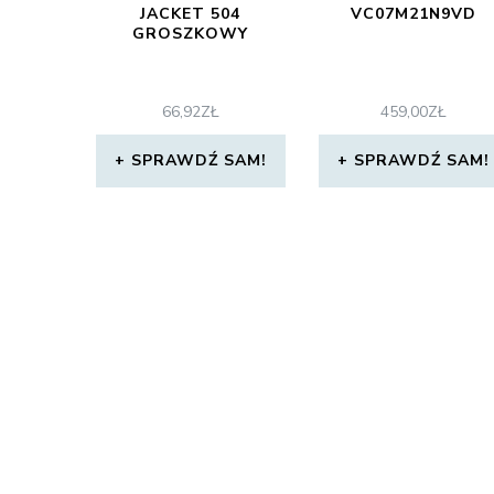
JACKET 504
VC07M21N9VD
GROSZKOWY
66,92
ZŁ
459,00
ZŁ
SPRAWDŹ SAM!
SPRAWDŹ SAM!