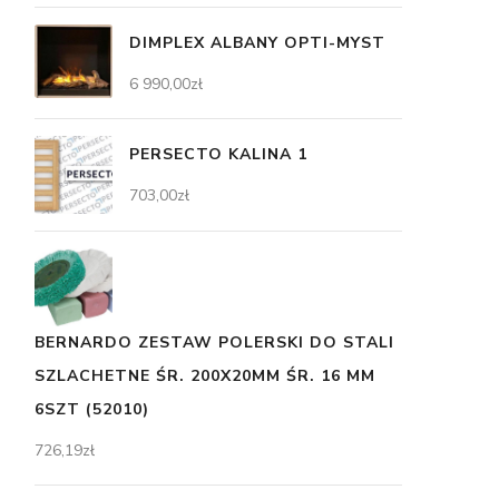
DIMPLEX ALBANY OPTI-MYST
6 990,00
zł
PERSECTO KALINA 1
703,00
zł
BERNARDO ZESTAW POLERSKI DO STALI
SZLACHETNE ŚR. 200X20MM ŚR. 16 MM
6SZT (52010)
726,19
zł