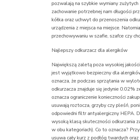
pozwalają na szybkie wymiany zużytych 
zachowanie potrzebnej nam długości prz
kółka oraz uchwyt do przenoszenia odk
urządzenia z miejsca na miejsce. Natomia
przechowywaniu w szafie, szafce czy ch
Najlepszy odkurzacz dla alergików
Największą zaletą poza wysokiej jakości
jest wyjątkowo bezpieczny dla alergików.
oznacza, że podczas sprzątania w wylo
odkurzacza znajduje się jedynie 0.02% z
oznacza ograniczenie konieczności zaku
usuwają roztocza, grzyby czy pleśń, po
odpowiedni filtr antyalergiczny HEPA. 
wysoką klasą skuteczności odkurzania z
w obu kategoriach). Co to oznacza? Przy 
usuwa cały kurz z podłóg twardych ora