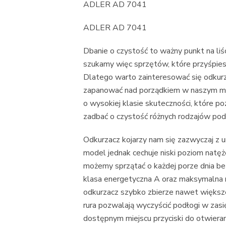
ADLER AD 7041
ADLER AD 7041
Dbanie o czystość to ważny punkt na l
szukamy więc sprzętów, które przyśpiesz
Dlatego warto zainteresować się odk
zapanować nad porządkiem w naszym mie
o wysokiej klasie skuteczności, które p
zadbać o czystość różnych rodzajów pod
Odkurzacz kojarzy nam się zazwyczaj z u
model jednak cechuje niski poziom natęż
możemy sprzątać o każdej porze dnia be
klasa energetyczna A oraz maksymalna 
odkurzacz szybko zbierze nawet większ
rura pozwalają wyczyścić podłogi w za
dostępnym miejscu przyciski do otwierani