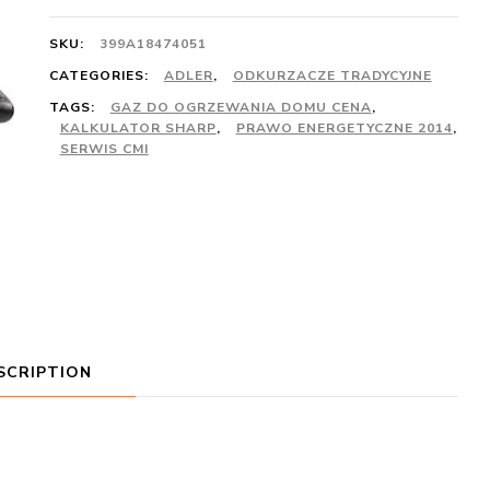
SKU:
399A18474051
CATEGORIES:
ADLER
,
ODKURZACZE TRADYCYJNE
TAGS:
GAZ DO OGRZEWANIA DOMU CENA
,
KALKULATOR SHARP
,
PRAWO ENERGETYCZNE 2014
,
SERWIS CMI
SCRIPTION