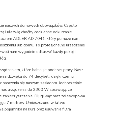
iście naszych domowych obowiązków. Często
ą i ułatwią choćby codzienne odkurzanie.
urzaczem ADLER AD 7041, który pomoże nam
szkaniu lub domu. To profesjonalne urządzenie
ozwoli nam wygodnie odkurzyć każdy pokój i
łóg.
rządzeniem, które hałasuje podczas pracy. Nasz
enia dźwięku do 74 decybeli, dzięki czemu
z narażenia się naszym sąsiadom. Jednocześnie
moc urządzenia do 2300 W sprawiają, że
e zanieczyszczenia. Długi wąż oraz teleskopowa
sięgu 7 metrów. Umieszczone w łatwo
a pojemnika na kurz oraz usuwania filtra