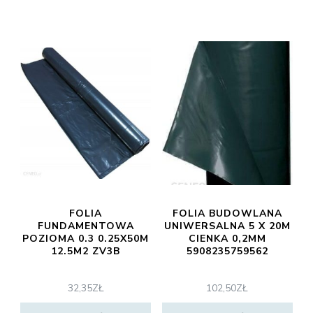
FOLIA
FOLIA BUDOWLANA
FUNDAMENTOWA
UNIWERSALNA 5 X 20M
POZIOMA 0.3 0.25X50M
CIENKA 0,2MM
12.5M2 ZV3B
5908235759562
32,35
ZŁ
102,50
ZŁ