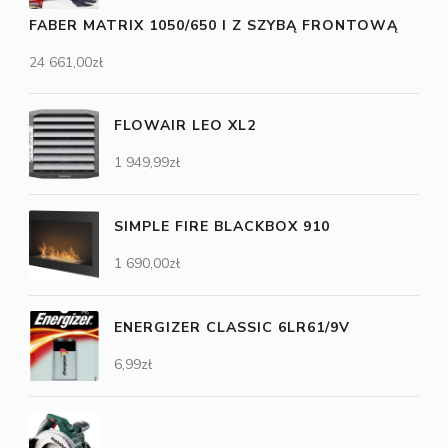
FABER MATRIX 1050/650 I Z SZYBĄ FRONTOWĄ
24 661,00
zł
FLOWAIR LEO XL2
1 949,99
zł
SIMPLE FIRE BLACKBOX 910
1 690,00
zł
ENERGIZER CLASSIC 6LR61/9V
6,99
zł