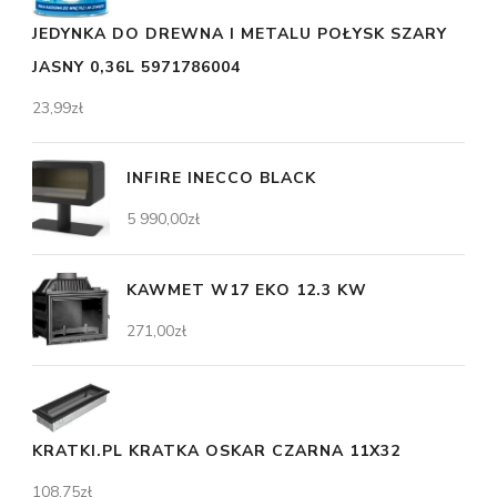
JEDYNKA DO DREWNA I METALU POŁYSK SZARY
JASNY 0,36L 5971786004
23,99
zł
INFIRE INECCO BLACK
5 990,00
zł
KAWMET W17 EKO 12.3 KW
271,00
zł
KRATKI.PL KRATKA OSKAR CZARNA 11X32
108,75
zł