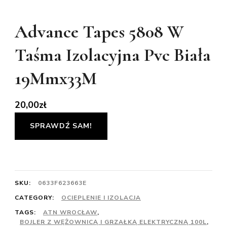
Advance Tapes 5808 W
Taśma Izolacyjna Pvc Biała
19Mmx33M
20,00
zł
SPRAWDŹ SAM!
SKU:
0633F623663E
CATEGORY:
OCIEPLENIE I IZOLACJA
TAGS:
ATN WROCŁAW
,
BOJLER Z WĘŻOWNICĄ I GRZAŁKĄ ELEKTRYCZNĄ 100L
,