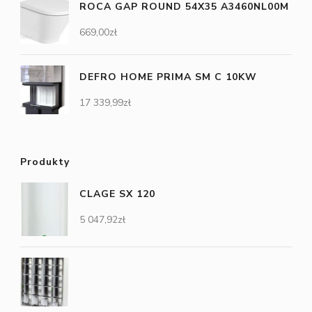
ROCA GAP ROUND 54X35 A3460NL00M
669,00
zł
DEFRO HOME PRIMA SM C 10KW
17 339,99
zł
Produkty
CLAGE SX 120
5 047,92
zł