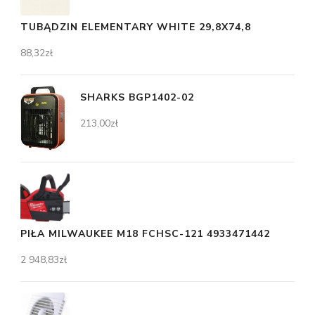
TUBĄDZIN ELEMENTARY WHITE 29,8X74,8
88,32
zł
SHARKS BGP1402-02
213,00
zł
PIŁA MILWAUKEE M18 FCHSC-121 4933471442
2 948,83
zł