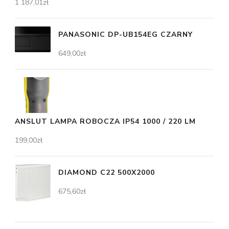
1 187,01
zł
PANASONIC DP-UB154EG CZARNY
649,00
zł
ANSLUT LAMPA ROBOCZA IP54 1000 / 220 LM
199,00
zł
DIAMOND C22 500X2000
675,60
zł