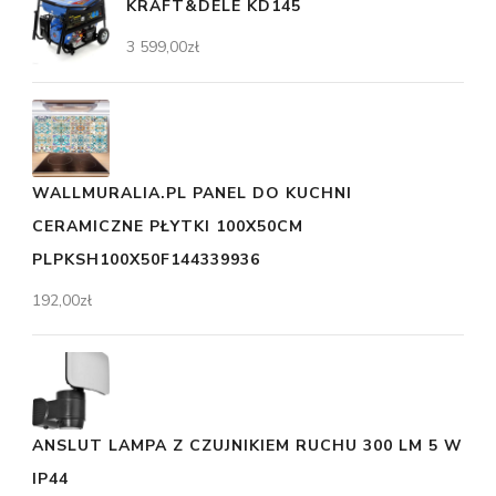
KRAFT&DELE KD145
3 599,00
zł
WALLMURALIA.PL PANEL DO KUCHNI
CERAMICZNE PŁYTKI 100X50CM
PLPKSH100X50F144339936
192,00
zł
ANSLUT LAMPA Z CZUJNIKIEM RUCHU 300 LM 5 W
IP44