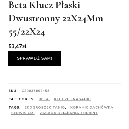
Beta Klucz Płaski
Dwustronny 22X24Mm
55/22X24
53,47
zł
SPRAWDŹ SAM!
SKU:
C20033602458
CATEGORIES:
BETA
,
KLUCZE I NASADKI
TAGS:
EKOGROSZEK TANIO
,
KORAMIC DACHÓWKA
,
SERWIS CMI
,
ZASADA DZIAŁANIA TURBINY