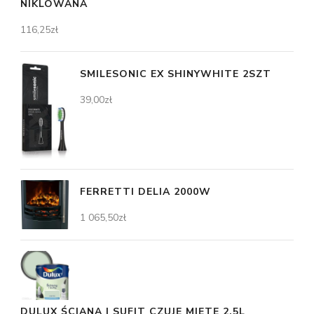
NIKLOWANA
116,25
zł
SMILESONIC EX SHINYWHITE 2SZT
39,00
zł
FERRETTI DELIA 2000W
1 065,50
zł
DULUX ŚCIANA I SUFIT CZUJĘ MIĘTĘ 2,5L