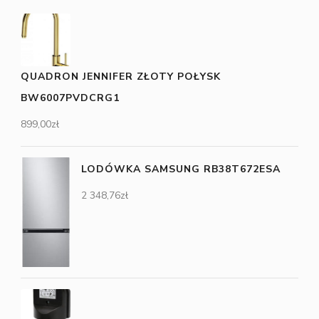
QUADRON JENNIFER ZŁOTY POŁYSK
BW6007PVDCRG1
899,00
zł
LODÓWKA SAMSUNG RB38T672ESA
2 348,76
zł