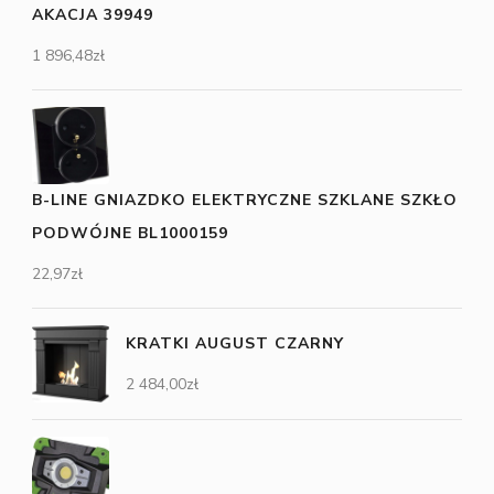
AKACJA 39949
1 896,48
zł
B-LINE GNIAZDKO ELEKTRYCZNE SZKLANE SZKŁO
PODWÓJNE BL1000159
22,97
zł
KRATKI AUGUST CZARNY
2 484,00
zł