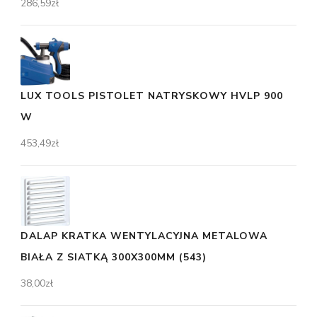
286,59
zł
LUX TOOLS PISTOLET NATRYSKOWY HVLP 900
W
453,49
zł
DALAP KRATKA WENTYLACYJNA METALOWA
BIAŁA Z SIATKĄ 300X300MM (543)
38,00
zł