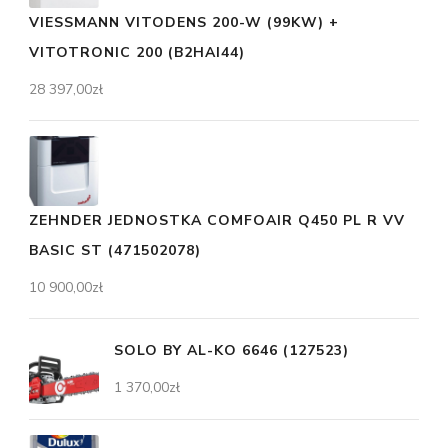
VIESSMANN VITODENS 200-W (99KW) +
VITOTRONIC 200 (B2HAI44)
28 397,00
zł
ZEHNDER JEDNOSTKA COMFOAIR Q450 PL R VV
BASIC ST (471502078)
10 900,00
zł
SOLO BY AL-KO 6646 (127523)
1 370,00
zł