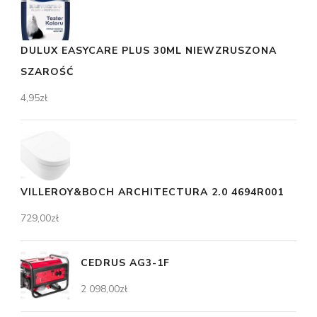
DULUX EASYCARE PLUS 30ML NIEWZRUSZONA
SZAROŚĆ
4,95
zł
VILLEROY&BOCH ARCHITECTURA 2.0 4694R001
729,00
zł
CEDRUS AG3-1F
2 098,00
zł