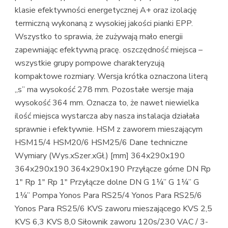
klasie efektywności energetycznej A+ oraz izolację
termiczną wykonaną z wysokiej jakości pianki EPP.
Wszystko to sprawia, że zużywają mało energii
zapewniając efektywną pracę. oszczędność miejsca –
wszystkie grupy pompowe charakteryzują
kompaktowe rozmiary. Wersja krótka oznaczona literą
„s” ma wysokość 278 mm. Pozostałe wersje maja
wysokość 364 mm. Oznacza to, że nawet niewielka
ilość miejsca wystarcza aby nasza instalacja działała
sprawnie i efektywnie. HSM z zaworem mieszającym
HSM15/4 HSM20/6 HSM25/6 Dane techniczne
Wymiary (Wys.xSzer.xGł.) [mm] 364x290x190
364x290x190 364x290x190 Przyłącze górne DN Rp
1″ Rp 1″ Rp 1″ Przyłącze dolne DN G 1¼” G 1¼” G
1¼” Pompa Yonos Para RS25/4 Yonos Para RS25/6
Yonos Para RS25/6 KVS zaworu mieszającego KVS 2,5
KVS 6,3 KVS 8,0 Siłownik zaworu 120s/230 VAC / 3-