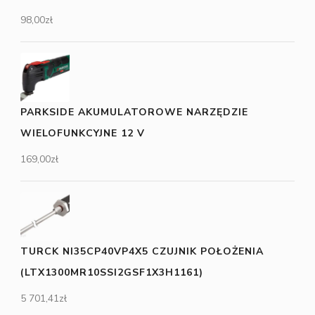
98,00
zł
PARKSIDE AKUMULATOROWE NARZĘDZIE
WIELOFUNKCYJNE 12 V
169,00
zł
TURCK NI35CP40VP4X5 CZUJNIK POŁOŻENIA
(LTX1300MR10SSI2GSF1X3H1161)
5 701,41
zł