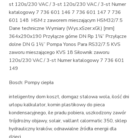
st 120s/230 VAC / 3-st 120s/230 VAC / 3-st Numer
katalogowy 7 736 601 146 7 736 601 147 7 736
601 148 ​ HSM z zaworem mieszającym HSM32/7.5
Dane techniczne Wymiary (Wys.xSzer.xGł.) [mm]
364x290x190 Przyłącze górne DN Rp 1¼” Przyłącze
dolne DN G 1½” Pompa Yonos Para RS32/7.5 KVS
zaworu mieszającego KVS 18 Siłownik zaworu
120s/230 VAC / 3-st Numer katalogowy 7 736 601
149
Bosch: Pompy ciepła
inteligentny dom koszt, domgaz stalowa wola, ilość dni
urlopu kalkulator, komin plastikowy do pieca
kondensacyjnego, ile pradu pobiera, uszkodzony zawór
trójdrożny objawy, solair, vaillant calormatic 350, sklep
hydrauliczny kraków, odnawialne źródła energii dla
dzieci