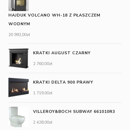
HAJDUK VOLCANO WH-18 Z PŁASZCZEM
WODNYM
20 992,00
zł
KRATKI AUGUST CZARNY
2 760,00
zł
KRATKI DELTA 900 PRAWY
1 719,00
zł
VILLEROY&BOCH SUBWAY 661010R3
2 428,00
zł