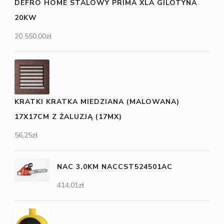
DEFRO HOME STALOWY PRIMA XLA GILOTYNA
20KW
20 550,00
zł
KRATKI KRATKA MIEDZIANA (MALOWANA)
17X17CM Z ŻALUZJĄ (17MX)
56,25
zł
NAC 3,0KM NACCST524501AC
414,01
zł