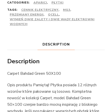
CATEGORIES:
APARICI
,
PŁYTKI
TAGS:
CENNIK ELEKTRYCZNY
,
MG3
,
PRZEMIANY ENERGII
,
QCELL
,
WYMIEŃ DWIE ZALETY I DWIE WADY ELEKTROWNI
WODNYCH
DESCRIPTION
Description
Carpet Bahdad Green 50X100
Opis produktu Pamiętaj! Płytka posiada 12 różnych
wzorów które pakowane są losowo. Kompletna
nowość w kolekcji Carpet, model Bahdad Green
50×100 czerpie bardzo mocną inspirację z bliskiego
wschodu. Jeśli poszukujesz wyrazistych płytek które