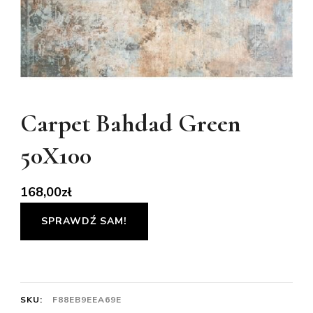
Carpet Bahdad Green
50X100
168,00
zł
SPRAWDŹ SAM!
SKU:
F88EB9EEA69E