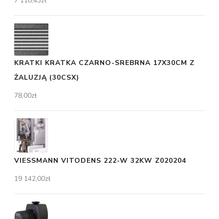
7 118,43
zł
KRATKI KRATKA CZARNO-SREBRNA 17X30CM Z
ŻALUZJĄ (30CSX)
78,00
zł
VIESSMANN VITODENS 222-W 32KW Z020204
19 142,00
zł