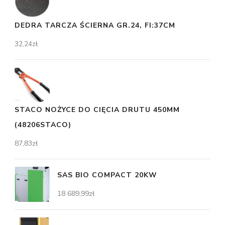
DEDRA TARCZA ŚCIERNA GR.24, FI:37CM
32,24
zł
STACO NOŻYCE DO CIĘCIA DRUTU 450MM
(48206STACO)
87,83
zł
SAS BIO COMPACT 20KW
18 689,99
zł