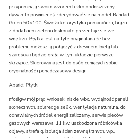
przypominają swoim wzorem lekko podniszczony
dywan to powinieneś zdecydować się na model Bahdad
Green 50×100. Świeża kolorystyka pomarańczu, brązu
z dodatkiem zieleni doskonale prezentuje się we
wnętrzu. Płytka jest na tyle oryginalana że bez
problemu możesz ją połączyć z drewnem, bielą lub
szarością i będzie grała w tym układzie pierwsze
skrzypce. Skierowana jest do osób ceniących sobie
oryginalność i ponadczasowy design.
Aparici: Płytki
nfośigw mój prąd wniosek, niskie wbc, wydajność paneli
słonecznych, solaredge se6k, wentylacja naturalna, do
odnawialnych źródeł energii zaliczamy, serwis pieców
gazowych warszawa, 11 kw, uszkodzona różnicówka
objawy, strefa q, izolacja ścian zewnętrznych, wp.,