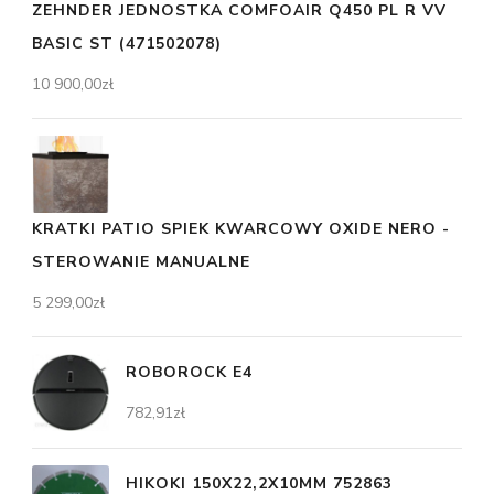
ZEHNDER JEDNOSTKA COMFOAIR Q450 PL R VV
BASIC ST (471502078)
10 900,00
zł
KRATKI PATIO SPIEK KWARCOWY OXIDE NERO -
STEROWANIE MANUALNE
5 299,00
zł
ROBOROCK E4
782,91
zł
HIKOKI 150X22,2X10MM 752863