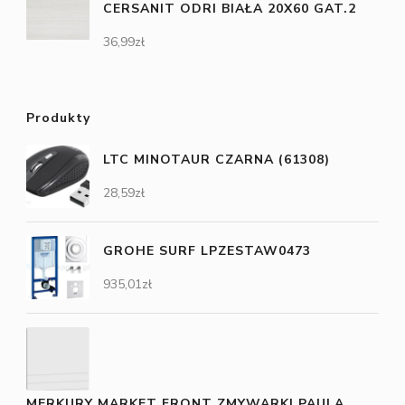
CERSANIT ODRI BIAŁA 20X60 GAT.2
36,99
zł
Produkty
LTC MINOTAUR CZARNA (61308)
28,59
zł
GROHE SURF LPZESTAW0473
935,01
zł
MERKURY MARKET FRONT ZMYWARKI PAULA