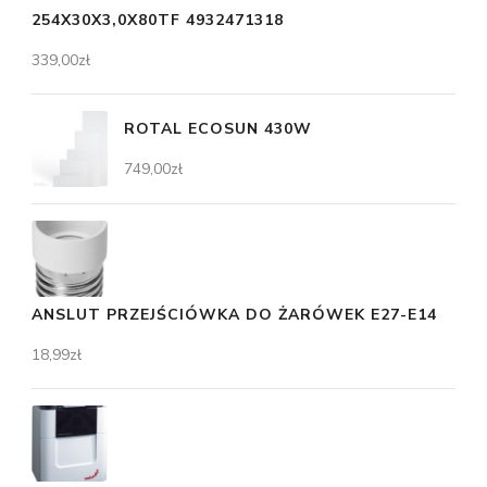
254X30X3,0X80TF 4932471318
339,00
zł
ROTAL ECOSUN 430W
749,00
zł
ANSLUT PRZEJŚCIÓWKA DO ŻARÓWEK E27-E14
18,99
zł