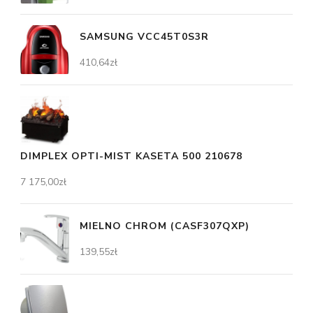
SAMSUNG VCC45T0S3R
410,64
zł
DIMPLEX OPTI-MIST KASETA 500 210678
7 175,00
zł
MIELNO CHROM (CASF307QXP)
139,55
zł