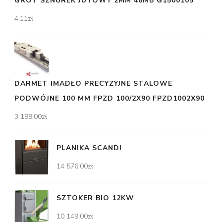
GROT SZNUREK JUTOWY 2MM 48MB G1500105
4,11
zł
DARMET IMADŁO PRECYZYJNE STALOWE
PODWÓJNE 100 MM FPZD 100/2X90 FPZD1002X90
3 198,00
zł
PLANIKA SCANDI
14 576,00
zł
SZTOKER BIO 12KW
10 149,00
zł