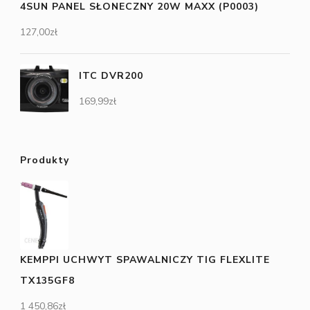
4SUN PANEL SŁONECZNY 20W MAXX (P0003)
127,00
zł
ITC DVR200
169,99
zł
Produkty
KEMPPI UCHWYT SPAWALNICZY TIG FLEXLITE
TX135GF8
1 450,86
zł