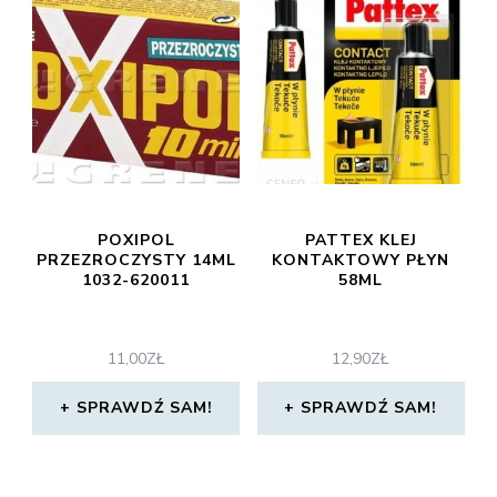
POXIPOL
PATTEX KLEJ
PRZEZROCZYSTY 14ML
KONTAKTOWY PŁYN
1032-620011
58ML
11,00
ZŁ
12,90
ZŁ
SPRAWDŹ SAM!
SPRAWDŹ SAM!