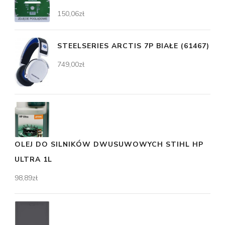
150,06
zł
STEELSERIES ARCTIS 7P BIAŁE (61467)
749,00
zł
OLEJ DO SILNIKÓW DWUSUWOWYCH STIHL HP
ULTRA 1L
98,89
zł