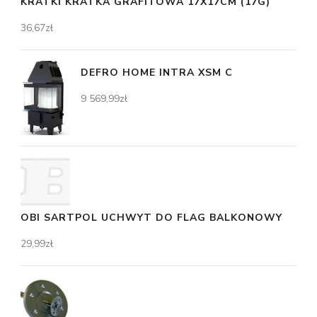
KRATKI KRATKA GRAFITOWA 17X17CM (17G)
36,67
zł
DEFRO HOME INTRA XSM C
9 569,99
zł
OBI SARTPOL UCHWYT DO FLAG BALKONOWY
29,99
zł