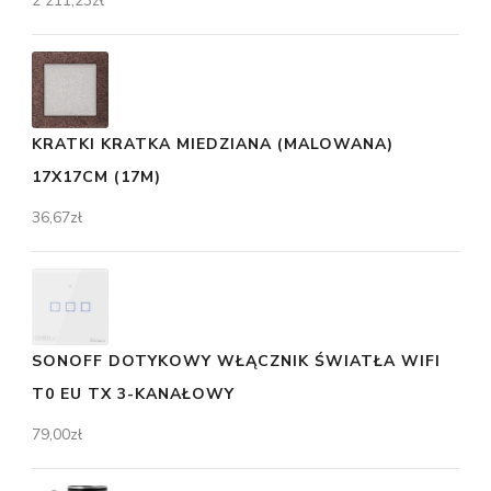
2 211,23
zł
KRATKI KRATKA MIEDZIANA (MALOWANA)
17X17CM (17M)
36,67
zł
SONOFF DOTYKOWY WŁĄCZNIK ŚWIATŁA WIFI
T0 EU TX 3-KANAŁOWY
79,00
zł