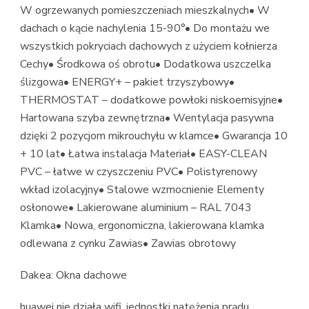
W ogrzewanych pomieszczeniach mieszkalnych• W
dachach o kącie nachylenia 15-90°• Do montażu we
wszystkich pokryciach dachowych z użyciem kołnierza
Cechy• Środkowa oś obrotu• Dodatkowa uszczelka
ślizgowa• ENERGY+ – pakiet trzyszybowy•
THERMOSTAT – dodatkowe powłoki niskoemisyjne•
Hartowana szyba zewnętrzna• Wentylacja pasywna
dzięki 2 pozycjom mikrouchyłu w klamce• Gwarancja 10
+ 10 lat• Łatwa instalacja Materiał• EASY-CLEAN
PVC – łatwe w czyszczeniu PVC• Polistyrenowy
wkład izolacyjny• Stalowe wzmocnienie Elementy
osłonowe• Lakierowane aluminium – RAL 7043
Klamka• Nowa, ergonomiczna, lakierowana klamka
odlewana z cynku Zawias• Zawias obrotowy
Dakea: Okna dachowe
huawei nie działa wifi, jednostki natężenia prądu