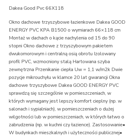
Dakea Good Pvc 66X118
Okno dachowe trzyszybowe łazienkowe Dakea GOOD
ENERGY PVC KPA B1500 o wymiarach 66×118 cm
Montaż w dachach o kącie nachylenia od 15 do 90
stopni Okno dachowe z trzyszybowym pakietem
dwukomorowym i centralną osią obrotu Izolowany
profil PVC, wzmocniony stalą Hartowana szyba
zewnętrzna Przenikanie ciepła Uw = 1,1 w/m2k Dwie
pozycje mikrouchyłu w klamce 20 lat gwarancji Okna
dachowe trzyszybowe Dakea GOOD ENERGY PVC
sprawdzą się szczególnie w pomieszczeniach, w
których wymagany jest lepszy komfort cieplny (np. w
salonach i sypialniach), w pomieszczeniach o dużej
wilgotności lub w pomieszczeniach, w których łatwo o
zabrudzenia (np. w kuchni czy łazience). Zastosowanie•
W budynkach mieszkalnych i użyteczności publicznej•