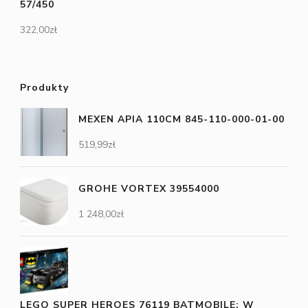
57/450
322,00
zł
Produkty
MEXEN APIA 110CM 845-110-000-01-00
519,99
zł
GROHE VORTEX 39554000
1 248,00
zł
LEGO SUPER HEROES 76119 BATMOBILE: W