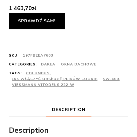
1 463,70
zł
SPRAWDŹ SAM!
SKU:
197FB2EA7663
CATEGORIES:
DAKEA
,
OKNA DACHOWE
TAGS:
COLUMBUS
,
JAK WŁĄCZYĆ OBSŁUGĘ PLIKÓW COOKIE
,
SW-400
,
VIESSMANN VITODENS 222-W
DESCRIPTION
Description