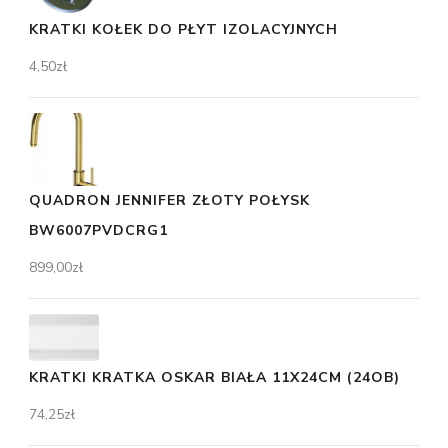
KRATKI KOŁEK DO PŁYT IZOLACYJNYCH
4,50
zł
QUADRON JENNIFER ZŁOTY POŁYSK
BW6007PVDCRG1
899,00
zł
KRATKI KRATKA OSKAR BIAŁA 11X24CM (24OB)
74,25
zł