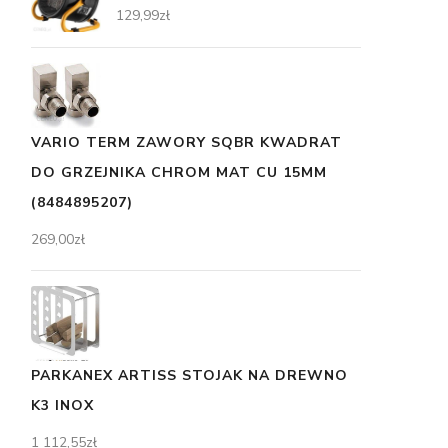
129,99
zł
VARIO TERM ZAWORY SQBR KWADRAT
DO GRZEJNIKA CHROM MAT CU 15MM
(8484895207)
269,00
zł
PARKANEX ARTISS STOJAK NA DREWNO
K3 INOX
1 112,55
zł