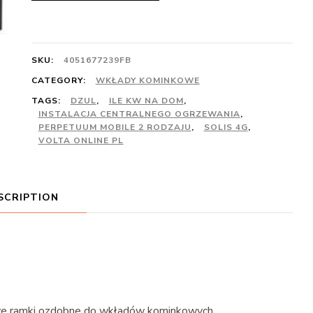
SKU:
4051677239FB
CATEGORY:
WKŁADY KOMINKOWE
TAGS:
DZUL
,
ILE KW NA DOM
,
INSTALACJA CENTRALNEGO OGRZEWANIA
,
PERPETUUM MOBILE 2 RODZAJU
,
SOLIS 4G
,
VOLTA ONLINE PL
SCRIPTION
ramki ozdobne do wkładów kominkowych.