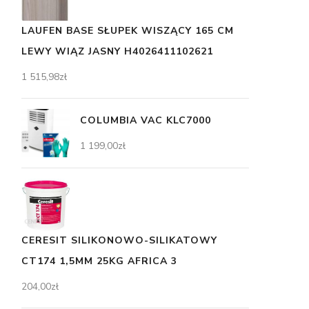
LAUFEN BASE SŁUPEK WISZĄCY 165 CM
LEWY WIĄZ JASNY H4026411102621
1 515,98
zł
COLUMBIA VAC KLC7000
1 199,00
zł
CERESIT SILIKONOWO-SILIKATOWY
CT174 1,5MM 25KG AFRICA 3
204,00
zł