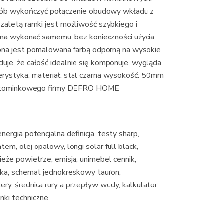
ób wykończyć połączenie obudowy wkładu z
aletą ramki jest możliwość szybkiego i
żna wykonać samemu, bez konieczności użycia
bna jest pomalowana farbą odporną na wysokie
je, że całość idealnie się komponuje, wygląda
erystyka: materiał: stal czarna wysokość: 50mm
u kominkowego firmy DEFRO HOME
nergia potencjalna definicja, testy sharp,
em, olej opalowy, longi solar full black,
że powietrze, emisja, unimebel cennik,
lska, schemat jednokreskowy tauron,
y, średnica rury a przepływ wody, kalkulator
nki techniczne