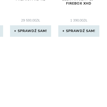
FIREBOX XHD
29 593,00
ZŁ
1 390,00
ZŁ
SPRAWDŹ SAM!
SPRAWDŹ SAM!