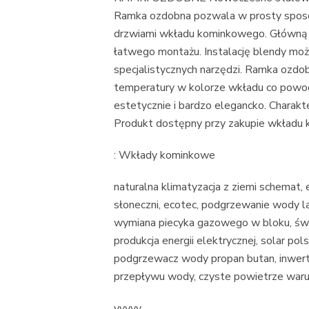
Ramka ozdobna pozwala w prosty spos
drzwiami wkładu kominkowego. Główną z
łatwego montażu. Instalację blendy mo
specjalistycznych narzędzi. Ramka ozdo
temperatury w kolorze wkładu co powodu
estetycznie i bardzo elegancko. Charakt
Produkt dostępny przy zakupie wkład
: Wkłady kominkowe
naturalna klimatyzacja z ziemi schemat, e
słoneczni, ecotec, podgrzewanie wody lat
wymiana piecyka gazowego w bloku, świe
produkcja energii elektrycznej, solar po
podgrzewacz wody propan butan, inwerter
przepływu wody, czyste powietrze waru
yyyyy