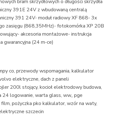
ych bram skrzydłowych o długości skrzydła
aniczny 391E 24V z wbudowaną centralą
aniczny 391 24V- moduł radiowy XF 868- 3x
ego zasięgu (868,35MHz)- fotokomórka XP 20B
okowujący- akcesoria montażowe- instrukcja
rta gwarancyjna (24 m-ce)
ompy co, przewody wspomagania, kalkulator
olvo elektryczne, dach z paneli
ojler 200l stojący, kocioł elektrodowy budowa,
ga 24 logowanie, warta glass, ww,, pge
i film, pożyczka pko kalkulator, wzór na waty,
elektryczne szczecin