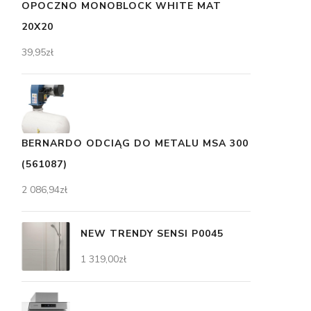
OPOCZNO MONOBLOCK WHITE MAT
20X20
39,95
zł
BERNARDO ODCIĄG DO METALU MSA 300
(561087)
2 086,94
zł
NEW TRENDY SENSI P0045
1 319,00
zł