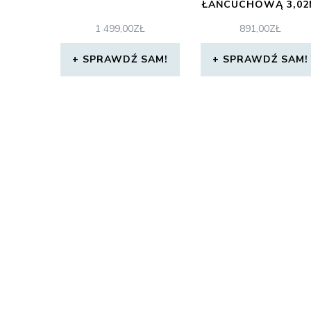
ŁAŃCUCHOWĄ 3,02
V6000
1 499,00
ZŁ
891,00
ZŁ
SPRAWDŹ SAM!
SPRAWDŹ SAM!