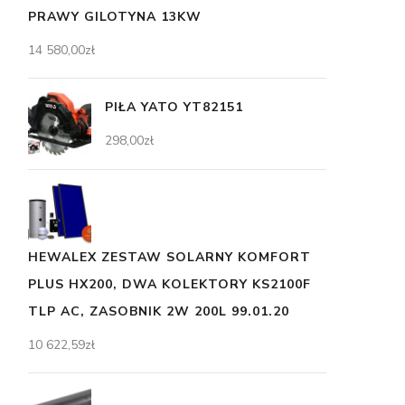
PRAWY GILOTYNA 13KW
14 580,00
zł
PIŁA YATO YT82151
298,00
zł
HEWALEX ZESTAW SOLARNY KOMFORT
PLUS HX200, DWA KOLEKTORY KS2100F
TLP AC, ZASOBNIK 2W 200L 99.01.20
10 622,59
zł