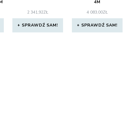
M
4M
2 341,92
ZŁ
4 083,00
ZŁ
SPRAWDŹ SAM!
SPRAWDŹ SAM!