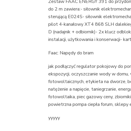
Zestaw FAAC ENERGY 391 do przydomow
do 2 m zawiera:- siłownik elektromech
sterującą E024S- siłownik elektromech
pilot 4-kanałowy XT4 868 SLH daleki
D (nadajnik + odbiornik)- 2x klucz odbl
instalacji, użytkowania i konserwacji- ka
Faac: Napędy do bram
jak podłączyć regulator pokojowy do p
ekspozycji, oczyszczanie wody w domu, v
fotowoltaicznych, etykieta na dworze, b
natężenie a napięcie, taniegrzanie, ener
fotowoltaika, piec gazowy ceny, zbiornik
powietrzna pompa ciepła forum, sklepy 
yyyyy