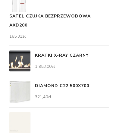
SATEL CZUJKA BEZPRZEWODOWA
AXD200
165,31
zł
KRATKI X-RAY CZARNY
1 953,00
zł
DIAMOND C22 500X700
321,40
zł