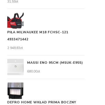
31,59
zł
PIŁA MILWAUKEE M18 FCHSC-121
4933471442
2 948,83
zł
MASSI ENO 95CM (MSUK-E955)
680,00
zł
DEFRO HOME WKŁAD PRIMA BOCZNY