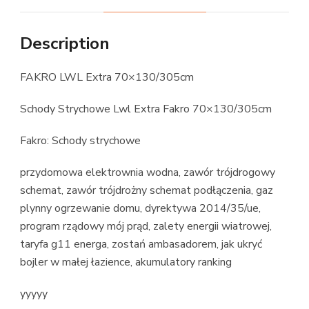
Description
FAKRO LWL Extra 70×130/305cm
Schody Strychowe Lwl Extra Fakro 70×130/305cm
Fakro: Schody strychowe
przydomowa elektrownia wodna, zawór trójdrogowy
schemat, zawór trójdrożny schemat podłączenia, gaz
plynny ogrzewanie domu, dyrektywa 2014/35/ue,
program rządowy mój prąd, zalety energii wiatrowej,
taryfa g11 energa, zostań ambasadorem, jak ukryć
bojler w małej łazience, akumulatory ranking
yyyyy