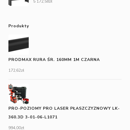
5 172,58
zł
Produkty
PRODMAX RURA ŚR. 160MM 1M CZARNA
172,62
zł
PRO-POZIOMY PRO LASER PŁASZCZYZNOWY LK-
360.3D 3-01-06-L1071
994,00
zł