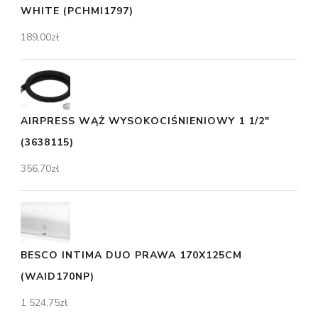
WHITE (PCHMI1797)
189,00
zł
AIRPRESS WĄŻ WYSOKOCIŚNIENIOWY 1 1/2"
(3638115)
356,70
zł
BESCO INTIMA DUO PRAWA 170X125CM
(WAID170NP)
1 524,75
zł