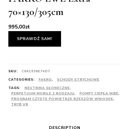
70×130/305cm
995,00
zł
SPRAWDŹ SAM!
SKU:
C841936E74D7
CATEGORIES:
FAKRO
,
SCHODY STRYCHOWE
TAGS:
NEUTRINA SŁONECZNE
,
PERPETUUM MOBILE 2 RODZAJU
,
POMPY CIEPŁA NIBE
,
PROGRAM CZYSTE POWIETRZE RZESZÓW WNIOSEK
,
TRYB VR
DESCRIPTION