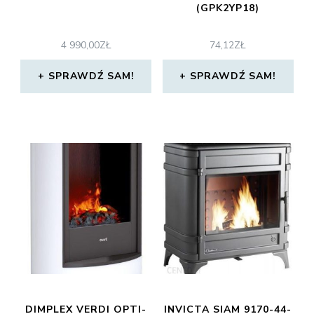
(GPK2YP18)
4 990,00
ZŁ
74,12
ZŁ
SPRAWDŹ SAM!
SPRAWDŹ SAM!
DIMPLEX VERDI OPTI-
INVICTA SIAM 9170-44-