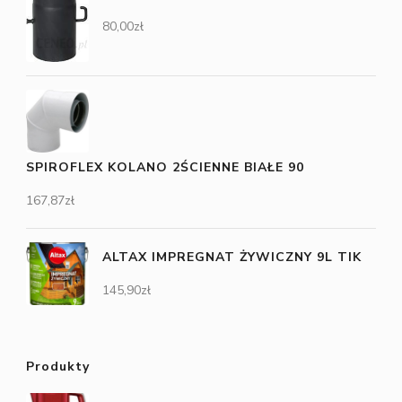
80,00
zł
SPIROFLEX KOLANO 2ŚCIENNE BIAŁE 90
167,87
zł
ALTAX IMPREGNAT ŻYWICZNY 9L TIK
145,90
zł
Produkty