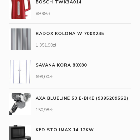
BOSCH TWK3A014
89,99
zł
RADOX KOLONA W 700X245
1 351,90
zł
SAVANA KORA 80X80
699,00
zł
AXA BLUELINE 50 E-BIKE (93952095SB)
150,98
zł
KFD STO IMAX 14 12KW