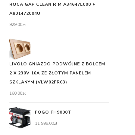
ROCA GAP CLEAN RIM A34647L000 +
A801472004U
929,00
zł
LIVOLO GNIAZDO PODWÓJNE Z BOLCEM
2 X 230V 16A ZE ZŁOTYM PANELEM
SZKLANYM (VLW02FR63)
168,88
zł
FOGO FH9000T
11 999,00
zł