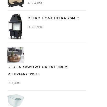
4 654,85
zł
DEFRO HOME INTRA XSM C
9 569,99
zł
STOLIK KAWOWY ORIENT 80CM
MIEDZIANY 39536
993,00
zł