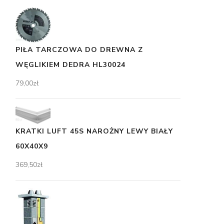
PIŁA TARCZOWA DO DREWNA Z
WĘGLIKIEM DEDRA HL30024
79,00
zł
KRATKI LUFT 45S NAROŻNY LEWY BIAŁY
60X40X9
369,50
zł