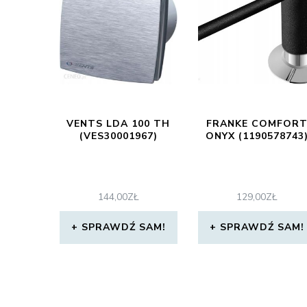
VENTS LDA 100 TH
FRANKE COMFOR
(VES30001967)
ONYX (1190578743
144,00
ZŁ
129,00
ZŁ
SPRAWDŹ SAM!
SPRAWDŹ SAM!