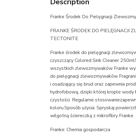
Description
Franke Środek Do Pielęgnacji Zlewozm
FRANKE ŚRODEK DO PIELĘGNACJI
TECTONITE
Franke środek do pielęgnacji zlewo
czyszczący Colored Sink Cleaner 250mlŚ
wszystkich zlewozmywaków Franke wykon
do pielęgnacji zlewozmywaków Fragranit
i osadzający się brud oraz zapewnia pr
hydrofobową, dzięki której krople wody
czystości. Regularne stosowaniezapewn
koloru.Sposób użycia: Spryskaj powierzc
wilgotną ściereczką z mikrofibry Franke.
Franke: Chemia gospodarcza