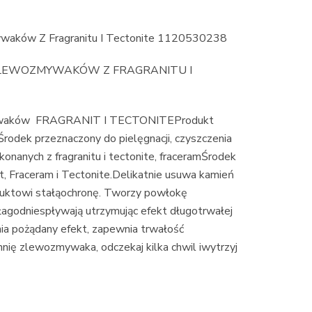
ywaków Z Fragranitu I Tectonite 1120530238
 ZLEWOZMYWAKÓW Z FRAGRANITU I
zmywaków FRAGRANIT I TECTONITEProdukt
rodek przeznaczony do pielęgnacji, czyszczenia
anych z fragranitu i tectonite, fraceramŚrodek
, Fraceram i Tectonite.Delikatnie usuwa kamień
oduktowi stałąochronę. Tworzy powłokę
 łagodniespływają utrzymując efekt długotrwałej
ia pożądany efekt, zapewnia trwałość
hnię zlewozmywaka, odczekaj kilka chwil iwytrzyj