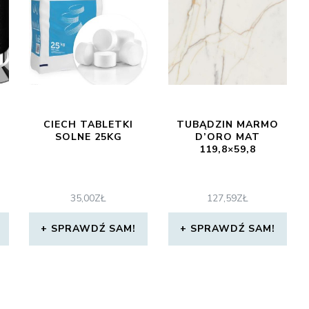
T
CIECH TABLETKI
TUBĄDZIN MARMO
)
SOLNE 25KG
D’ORO MAT
119,8×59,8
35,00
ZŁ
127,59
ZŁ
SPRAWDŹ SAM!
SPRAWDŹ SAM!