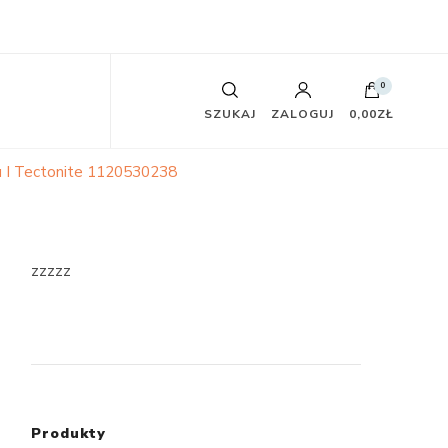
0
SZUKAJ
ZALOGUJ
0,00ZŁ
u I Tectonite 1120530238
zzzzz
Produkty