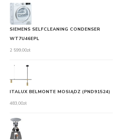
SIEMENS SELFCLEANING CONDENSER
WT7U46EPL
2 599,00
zł
ITALUX BELMONTE MOSIĄDZ (PND91524)
483,00
zł