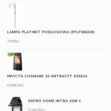
LAMPA PLATINET PODŁOGOWA (PFLF066GR)
79,98
zł
INVICTA CHAMANE 10 ANTRACYT 615614
6 898,99
zł
DEFRO HOME INTRA XSM C
9 569,99
zł