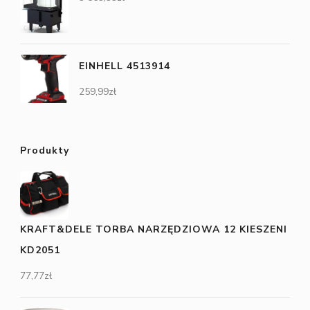
EINHELL 4513914
259,99
zł
Produkty
KRAFT&DELE TORBA NARZĘDZIOWA 12 KIESZENI
KD2051
77,77
zł