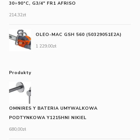
30÷90°C, G3/4" FR1 AFRISO
214,32
zł
OLEO-MAC GSH 560 (50329051E2A)
1 229,00
zł
Produkty
OMNIRES Y BATERIA UMYWALKOWA
PODTYNKOWA Y1215HNI NIKIEL
680,00
zł