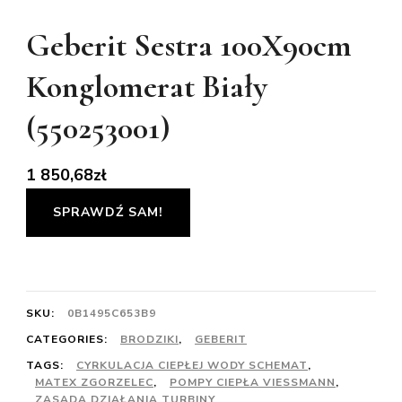
Geberit Sestra 100X90cm
Konglomerat Biały
(550253001)
1 850,68
zł
SPRAWDŹ SAM!
SKU:
0B1495C653B9
CATEGORIES:
BRODZIKI
,
GEBERIT
TAGS:
CYRKULACJA CIEPŁEJ WODY SCHEMAT
,
MATEX ZGORZELEC
,
POMPY CIEPŁA VIESSMANN
,
ZASADA DZIAŁANIA TURBINY