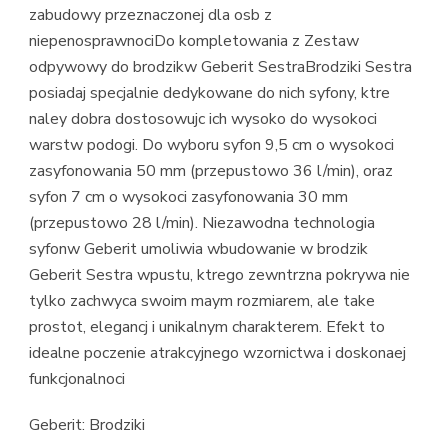
zabudowy przeznaczonej dla osb z
niepenosprawnociDo kompletowania z Zestaw
odpywowy do brodzikw Geberit SestraBrodziki Sestra
posiadaj specjalnie dedykowane do nich syfony, ktre
naley dobra dostosowujc ich wysoko do wysokoci
warstw podogi. Do wyboru syfon 9,5 cm o wysokoci
zasyfonowania 50 mm (przepustowo 36 l/min), oraz
syfon 7 cm o wysokoci zasyfonowania 30 mm
(przepustowo 28 l/min). Niezawodna technologia
syfonw Geberit umoliwia wbudowanie w brodzik
Geberit Sestra wpustu, ktrego zewntrzna pokrywa nie
tylko zachwyca swoim maym rozmiarem, ale take
prostot, elegancj i unikalnym charakterem. Efekt to
idealne poczenie atrakcyjnego wzornictwa i doskonaej
funkcjonalnoci
Geberit: Brodziki