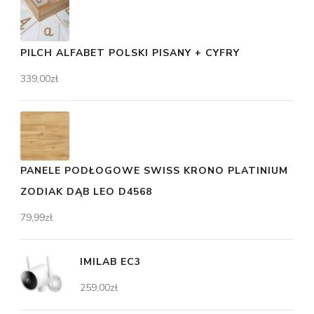
PILCH ALFABET POLSKI PISANY + CYFRY
339,00
zł
PANELE PODŁOGOWE SWISS KRONO PLATINIUM
ZODIAK DĄB LEO D4568
79,99
zł
IMILAB EC3
259,00
zł