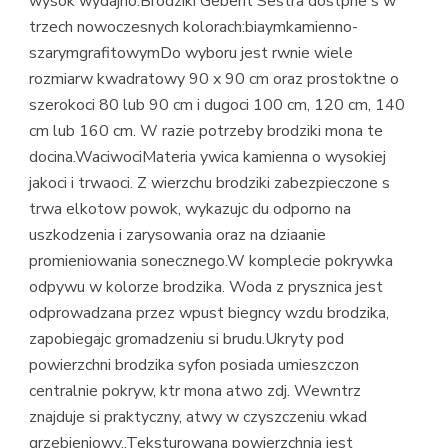
wysok wydajno.Brodziki Geberit Sestra dostpne s w
trzech nowoczesnych kolorach:biaymkamienno-
szarymgrafitowymDo wyboru jest rwnie wiele
rozmiarw kwadratowy 90 x 90 cm oraz prostoktne o
szerokoci 80 lub 90 cm i dugoci 100 cm, 120 cm, 140
cm lub 160 cm. W razie potrzeby brodziki mona te
docina.WaciwociMateria ywica kamienna o wysokiej
jakoci i trwaoci. Z wierzchu brodziki zabezpieczone s
trwa elkotow powok, wykazujc du odporno na
uszkodzenia i zarysowania oraz na dziaanie
promieniowania sonecznego.W komplecie pokrywka
odpywu w kolorze brodzika. Woda z prysznica jest
odprowadzana przez wpust biegncy wzdu brodzika,
zapobiegajc gromadzeniu si brudu.Ukryty pod
powierzchni brodzika syfon posiada umieszczon
centralnie pokryw, ktr mona atwo zdj. Wewntrz
znajduje si praktyczny, atwy w czyszczeniu wkad
grzebieniowy..Teksturowana powierzchnia jest