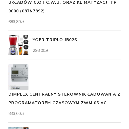
UKŁADÓW C.O I C.W.U. ORAZ KLIMATYZACJI TP
9000 (087N7892)
683,80
zł
YOER TRIPLO JB02S
298,00
zł
DIMPLEX CENTRALNY STEROWNIK ŁADOWANIA Z
PROGRAMATOREM CZASOWYM ZWM 05 AC
833,00
zł