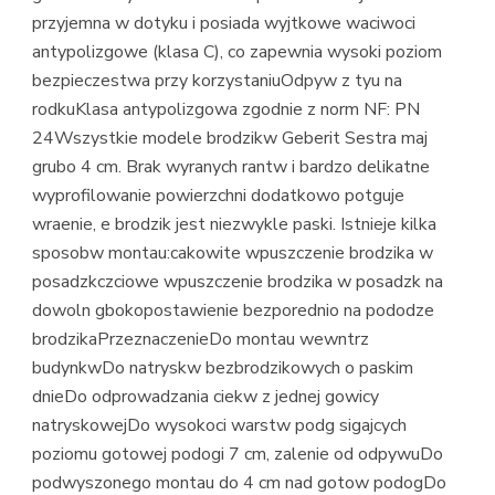
przyjemna w dotyku i posiada wyjtkowe waciwoci
antypolizgowe (klasa C), co zapewnia wysoki poziom
bezpieczestwa przy korzystaniuOdpyw z tyu na
rodkuKlasa antypolizgowa zgodnie z norm NF: PN
24Wszystkie modele brodzikw Geberit Sestra maj
grubo 4 cm. Brak wyranych rantw i bardzo delikatne
wyprofilowanie powierzchni dodatkowo potguje
wraenie, e brodzik jest niezwykle paski. Istnieje kilka
sposobw montau:cakowite wpuszczenie brodzika w
posadzkczciowe wpuszczenie brodzika w posadzk na
dowoln gbokopostawienie bezporednio na pododze
brodzikaPrzeznaczenieDo montau wewntrz
budynkwDo natryskw bezbrodzikowych o paskim
dnieDo odprowadzania ciekw z jednej gowicy
natryskowejDo wysokoci warstw podg sigajcych
poziomu gotowej podogi 7 cm, zalenie od odpywuDo
podwyszonego montau do 4 cm nad gotow podogDo