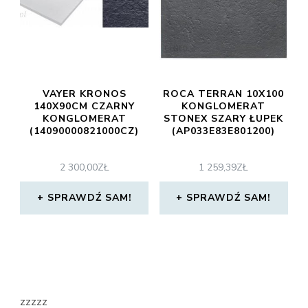
VAYER KRONOS
ROCA TERRAN 10X100
140X90CM CZARNY
KONGLOMERAT
KONGLOMERAT
STONEX SZARY ŁUPEK
(14090000821000CZ)
(AP033E83E801200)
2 300,00
ZŁ
1 259,39
ZŁ
SPRAWDŹ SAM!
SPRAWDŹ SAM!
zzzzz