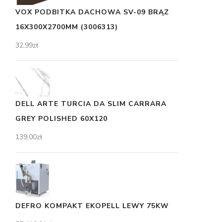
VOX PODBITKA DACHOWA SV-09 BRĄZ
16X300X2700MM (3006313)
32,99
zł
DELL ARTE TURCIA DA SLIM CARRARA
GREY POLISHED 60X120
139,00
zł
DEFRO KOMPAKT EKOPELL LEWY 75KW