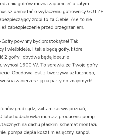
eniu gofrów można zapomnieć o całym
nie musisz pamiętać o wyłączeniu gofrownicy GÖTZE
pieczający zrobi to za Ciebie! Ale to nie
ież zabezpieczenie przed przegrzaniem.
ry powinny być prostokątne! Tak
 i wielbiciele. I takie będą gofry, które
ć 2 gofry i obydwa będą idealnie
a, wynosi 1600 W. To sprawia, że Twoje gofry
wiecie. Obudowa jest z tworzywa sztucznego,
twością zabierzesz ją na party do znajomych!
fonów grudziądz, vaillant serwis poznań,
0, blachodachówka montaż, producenci pomp
ltaicznych na dachu płaskim, schemat montażu,
ie, pompa ciepła koszt miesięczny, sanpol