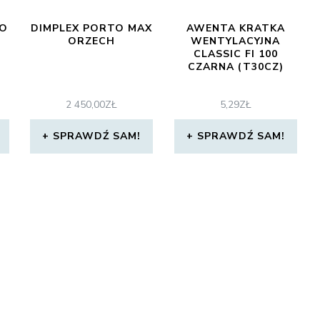
ŁO
DIMPLEX PORTO MAX
AWENTA KRATKA
T
ORZECH
WENTYLACYJNA
CLASSIC FI 100
CZARNA (T30CZ)
2 450,00
ZŁ
5,29
ZŁ
SPRAWDŹ SAM!
SPRAWDŹ SAM!