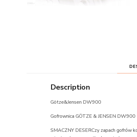
DE
Description
Götze&Jensen DW900
Gofrownica GÖTZE & JENSEN DW900
SMACZNY DESERCzy zapach gofrów kojarz