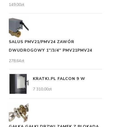
149,00
zł
SALUS PMV21/PMV24 ZAWÓR
DWUDROGOWY 1''/3/4'' PMV21PMV24
278,64
zł
KRATKI.PL FALCON 9 W
7 310,00
zł
GAŁKA GAŁKI DRZWI ZAMEK Z BLOKADĄ