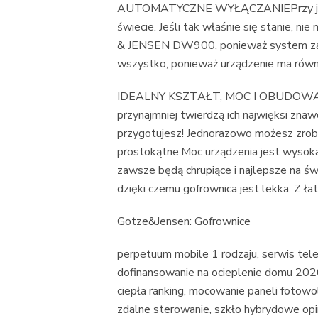
AUTOMATYCZNE WYŁĄCZANIEPrzy jedz
świecie. Jeśli tak właśnie się stanie, 
& JENSEN DW900, ponieważ system zabez
wszystko, ponieważ urządzenie ma równ
IDEALNY KSZTAŁT, MOC I OBUDOWAGof
przynajmniej twierdzą ich najwięksi znawcy
przygotujesz! Jednorazowo możesz zrobi
prostokątne.Moc urządzenia jest wysok
zawsze będą chrupiące i najlepsze na ś
dzięki czemu gofrownica jest lekka. Z ła
Gotze&Jensen: Gofrownice
perpetuum mobile 1 rodzaju, serwis tele
dofinansowanie na ocieplenie domu 202
ciepła ranking, mocowanie paneli fotowo
zdalne sterowanie, szkło hybrydowe opin