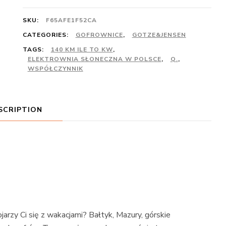
SKU:
F65AFE1F52CA
CATEGORIES:
GOFROWNICE
,
GOTZE&JENSEN
TAGS:
140 KM ILE TO KW
,
ELEKTROWNIA SŁONECZNA W POLSCE
,
Q.
,
WSPÓŁCZYNNIK
SCRIPTION
y Ci się z wakacjami? Bałtyk, Mazury, górskie