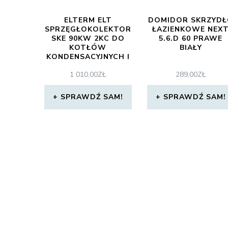
ELTERM ELT
DOMIDOR SKRZYD
SPRZĘGŁOKOLEKTOR
ŁAZIENKOWE NEX
SKE 90KW 2KC DO
5.6.D 60 PRAWE
KOTŁÓW
BIAŁY
KONDENSACYJNYCH I
POMP CIEPŁA
1 010,00
ZŁ
289,00
ZŁ
(431090)
SPRAWDŹ SAM!
SPRAWDŹ SAM!