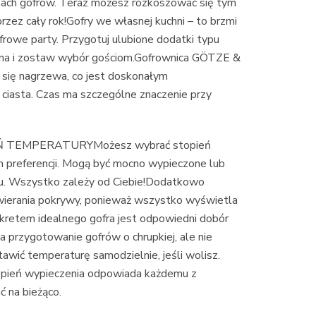
pach gofrów. Teraz możesz rozkoszować się tym
zez cały rok!Gofry we własnej kuchni – to brzmi
gofrowe party. Przygotuj ulubione dodatki typu
etana i zostaw wybór gościom.Gofrownica GÖTZE &
ię nagrzewa, co jest doskonałym
ciasta. Czas ma szczególne znaczenie przy
 TEMPERATURYMożesz wybrać stopień
h preferencji. Mogą być mocno wypieczone lub
dku. Wszystko zależy od Ciebie!Dodatkowo
wierania pokrywy, ponieważ wszystko wyświetla
kretem idealnego gofra jest odpowiedni dobór
a przygotowanie gofrów o chrupkiej, ale nie
awić temperaturę samodzielnie, jeśli wolisz.
stopień wypieczenia odpowiada każdemu z
 na bieżąco.