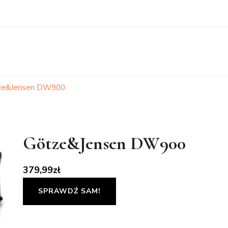
ze&Jensen DW900
Götze&Jensen DW900
379,99
zł
SPRAWDŹ SAM!