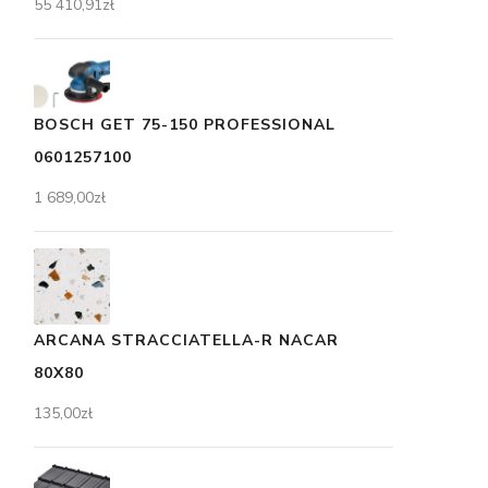
55 410,91
zł
BOSCH GET 75-150 PROFESSIONAL
0601257100
1 689,00
zł
ARCANA STRACCIATELLA-R NACAR
80X80
135,00
zł