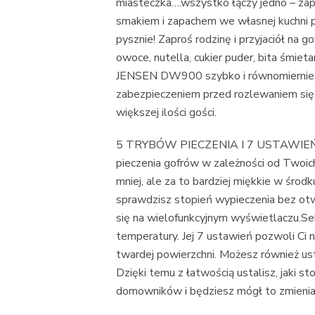
miasteczka….wszystko łączy jedno – za
smakiem i zapachem we własnej kuchni pr
pysznie! Zaproś rodzinę i przyjaciół na 
owoce, nutella, cukier puder, bita śmi
JENSEN DW900 szybko i równomiernie s
zabezpieczeniem przed rozlewaniem się 
większej ilości gości.
5 TRYBÓW PIECZENIA I 7 USTAWIEŃ
pieczenia gofrów w zależności od Twoic
mniej, ale za to bardziej miękkie w śro
sprawdzisz stopień wypieczenia bez ot
się na wielofunkcyjnym wyświetlaczu.Se
temperatury. Jej 7 ustawień pozwoli Ci n
twardej powierzchni. Możesz również ust
Dzięki temu z łatwością ustalisz, jaki 
domowników i będziesz mógł to zmieniać