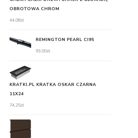
OBROTOWA CHROM
44,08
zł
REMINGTON PEARL CI95
93,00
zł
KRATKI.PL KRATKA OSKAR CZARNA
11X24
74,25
zł