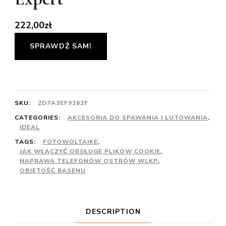
222,00
zł
SPRAWDŹ SAM!
SKU:
2D7A3EF9262F
CATEGORIES:
AKCESORIA DO SPAWANIA I LUTOWANIA
,
IDEAL
TAGS:
FOTOWOLTAIKE
,
JAK WŁĄCZYĆ OBSŁUGĘ PLIKÓW COOKIE
,
NAPRAWA TELEFONÓW OSTRÓW WLKP
,
OBJĘTOŚĆ BASENU
DESCRIPTION