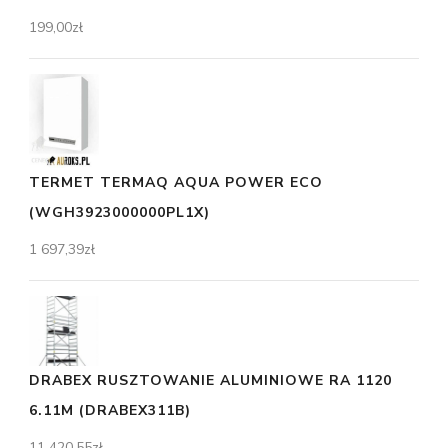
199,00
zł
TERMET TERMAQ AQUA POWER ECO
(WGH3923000000PL1X)
1 697,39
zł
DRABEX RUSZTOWANIE ALUMINIOWE RA 1120
6.11M (DRABEX311B)
11 420,55
zł