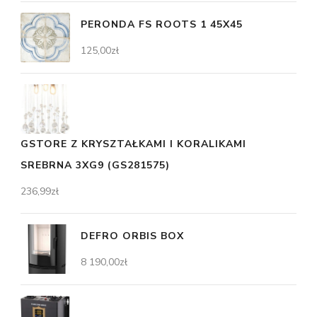
PERONDA FS ROOTS 1 45X45
125,00
zł
GSTORE Z KRYSZTAŁKAMI I KORALIKAMI
SREBRNA 3XG9 (GS281575)
236,99
zł
DEFRO ORBIS BOX
8 190,00
zł