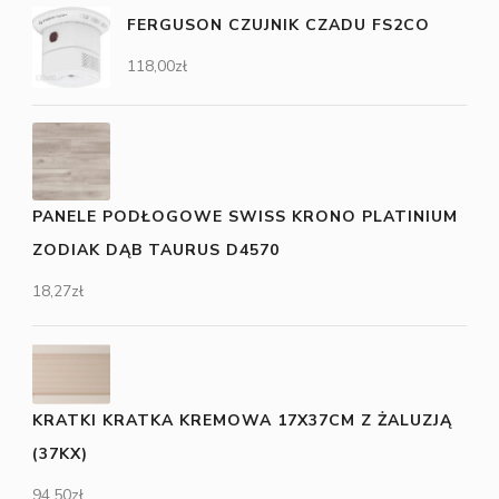
FERGUSON CZUJNIK CZADU FS2CO
118,00
zł
PANELE PODŁOGOWE SWISS KRONO PLATINIUM
ZODIAK DĄB TAURUS D4570
18,27
zł
KRATKI KRATKA KREMOWA 17X37CM Z ŻALUZJĄ
(37KX)
94,50
zł