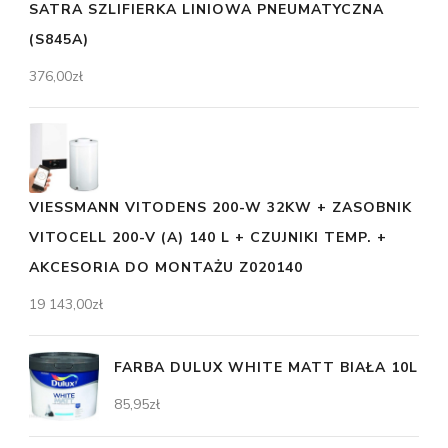
SATRA SZLIFIERKA LINIOWA PNEUMATYCZNA
(S845A)
376,00
zł
VIESSMANN VITODENS 200-W 32KW + ZASOBNIK
VITOCELL 200-V (A) 140 L + CZUJNIKI TEMP. +
AKCESORIA DO MONTAŻU Z020140
19 143,00
zł
FARBA DULUX WHITE MATT BIAŁA 10L
85,95
zł