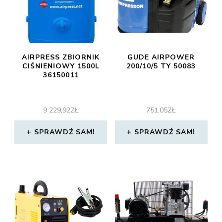
AIRPRESS ZBIORNIK
GUDE AIRPOWER
CIŚNIENIOWY 1500L
200/10/5 TY 50083
36150011
9 229,92
ZŁ
751,05
ZŁ
SPRAWDŹ SAM!
SPRAWDŹ SAM!