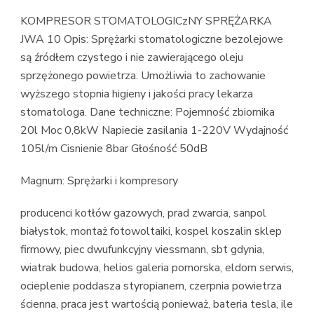
KOMPRESOR STOMATOLOGICzNY SPRĘŻARKA
JWA 10 Opis: Sprężarki stomatologiczne bezolejowe
są źródłem czystego i nie zawierającego oleju
sprzężonego powietrza. Umożliwia to zachowanie
wyższego stopnia higieny i jakości pracy lekarza
stomatologa. Dane techniczne: Pojemność zbiornika
20l Moc 0,8kW Napiecie zasilania 1-220V Wydajność
105l/m Cisnienie 8bar Głośność 50dB
Magnum: Sprężarki i kompresory
producenci kotłów gazowych, prad zwarcia, sanpol
białystok, montaż fotowoltaiki, kospel koszalin sklep
firmowy, piec dwufunkcyjny viessmann, sbt gdynia,
wiatrak budowa, helios galeria pomorska, eldom serwis,
ocieplenie poddasza styropianem, czerpnia powietrza
ścienna, praca jest wartością ponieważ, bateria tesla, ile