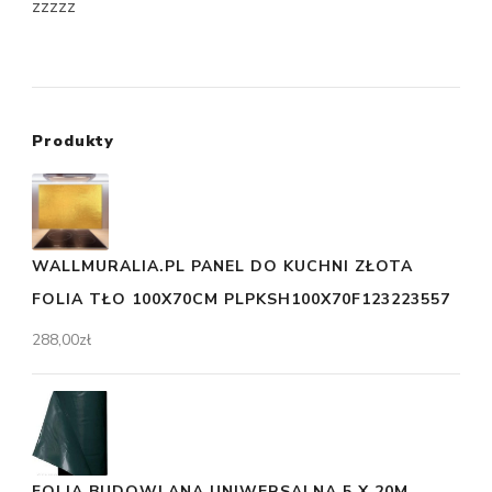
zzzzz
Produkty
WALLMURALIA.PL PANEL DO KUCHNI ZŁOTA
FOLIA TŁO 100X70CM PLPKSH100X70F123223557
288,00
zł
FOLIA BUDOWLANA UNIWERSALNA 5 X 20M