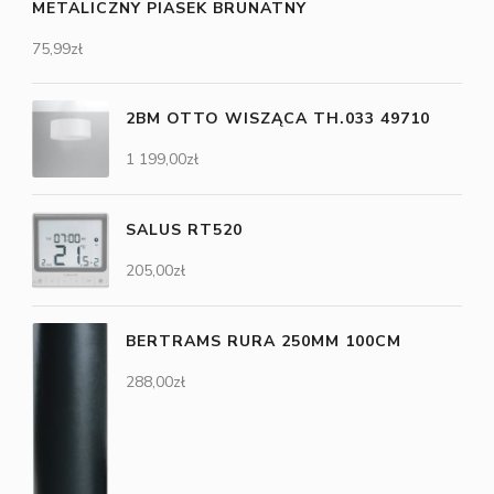
METALICZNY PIASEK BRUNATNY
75,99
zł
2BM OTTO WISZĄCA TH.033 49710
1 199,00
zł
SALUS RT520
205,00
zł
BERTRAMS RURA 250MM 100CM
288,00
zł