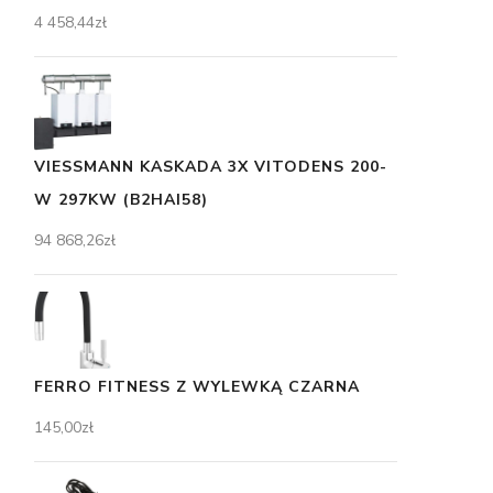
4 458,44
zł
VIESSMANN KASKADA 3X VITODENS 200-
W 297KW (B2HAI58)
94 868,26
zł
FERRO FITNESS Z WYLEWKĄ CZARNA
145,00
zł