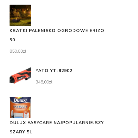
KRATKI PALENISKO OGRODOWE ERIZO
50
850,00
zł
YATO YT-82902
348,00
zł
DULUX EASYCARE NAJPOPULARNIEJSZY
SZARY 5L