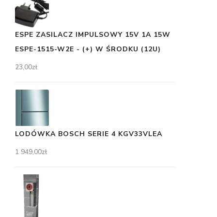
ESPE ZASILACZ IMPULSOWY 15V 1A 15W
ESPE-1515-W2E - (+) W ŚRODKU (12U)
23,00
zł
LODÓWKA BOSCH SERIE 4 KGV33VLEA
1 949,00
zł