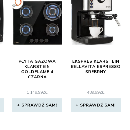
T
PŁYTA GAZOWA
EKSPRES KLARSTEIN
KLARSTEIN
BELLAVITA ESPRESSO
GOLDFLAME 4
SREBRNY
CZARNA
1 149,99
ZŁ
489,99
ZŁ
SPRAWDŹ SAM!
SPRAWDŹ SAM!