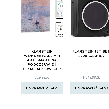
KLARSTEIN
KLARSTEIN JET SE
WONDERWALL AIR
4000 CZARNA
ART SMART NA
PODCZERWIEŃ
60X60CM 350W APP
WSCHÓD SŁOŃCA
729,99
ZŁ
1 349,99
ZŁ
SPRAWDŹ SAM!
SPRAWDŹ SAM!