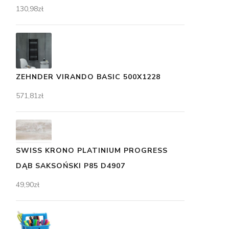
130,98
zł
ZEHNDER VIRANDO BASIC 500X1228
571,81
zł
SWISS KRONO PLATINIUM PROGRESS
DĄB SAKSOŃSKI P85 D4907
49,90
zł