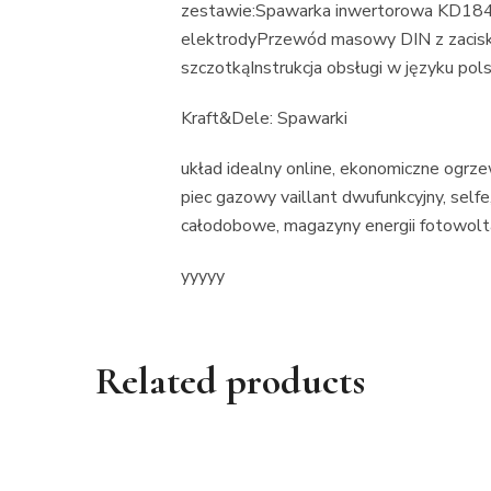
zestawie:Spawarka inwertorowa KD18
elektrodyPrzewód masowy DIN z zacisk
szczotkąInstrukcja obsługi w języku po
Kraft&Dele: Spawarki
układ idealny online, ekonomiczne ogrze
piec gazowy vaillant dwufunkcyjny, selfe
całodobowe, magazyny energii fotowolta
yyyyy
Related products