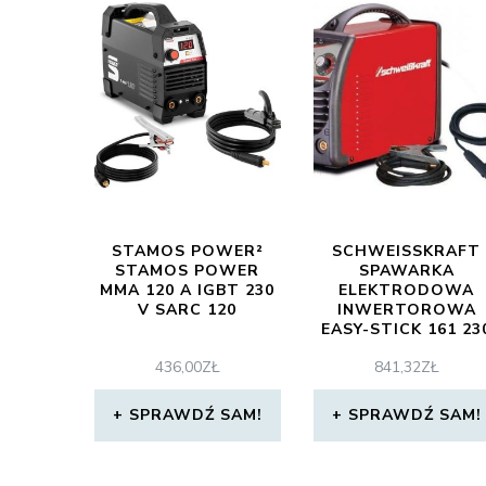
STAMOS POWER²
SCHWEISSKRAFT
STAMOS POWER
SPAWARKA
MMA 120 A IGBT 230
ELEKTRODOWA
V SARC 120
INWERTOROWA
EASY-STICK 161 23
V 1073016
436,00
ZŁ
841,32
ZŁ
SPRAWDŹ SAM!
SPRAWDŹ SAM!