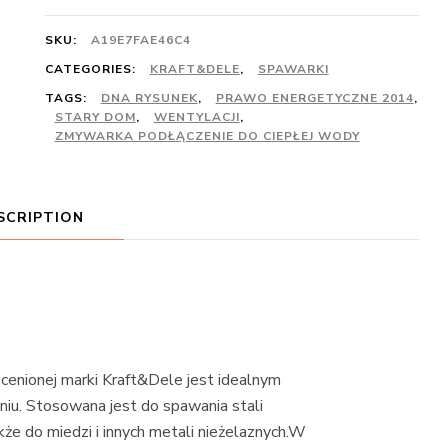
SKU:
A19E7FAE46C4
CATEGORIES:
KRAFT&DELE
,
SPAWARKI
TAGS:
DNA RYSUNEK
,
PRAWO ENERGETYCZNE 2014
,
STARY DOM
,
WENTYLACJI
,
ZMYWARKA PODŁĄCZENIE DO CIEPŁEJ WODY
SCRIPTION
cenionej marki Kraft&Dele jest idealnym
iu. Stosowana jest do spawania stali
że do miedzi i innych metali nieżelaznych.W