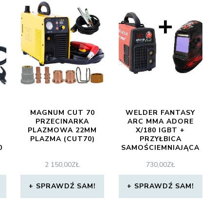
MAGNUM CUT 70
WELDER FANTASY
PRZECINARKA
ARC MMA ADORE
PLAZMOWA 22MM
X/180 IGBT +
PLAZMA (CUT70)
PRZYŁBICA
0
SAMOŚCIEMNIAJĄCA
3037 (X180SET3037)
2 150,00
ZŁ
730,00
ZŁ
SPRAWDŹ SAM!
SPRAWDŹ SAM!