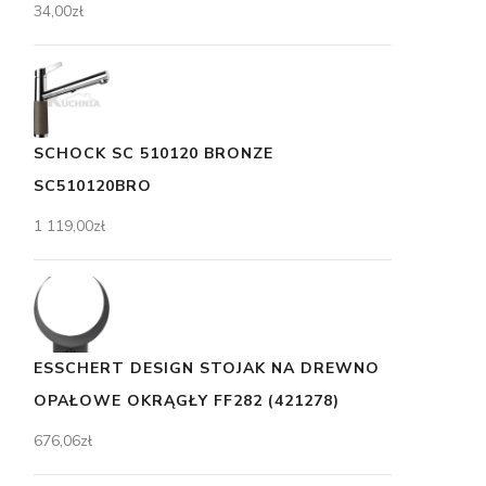
34,00
zł
SCHOCK SC 510120 BRONZE
SC510120BRO
1 119,00
zł
ESSCHERT DESIGN STOJAK NA DREWNO
OPAŁOWE OKRĄGŁY FF282 (421278)
676,06
zł