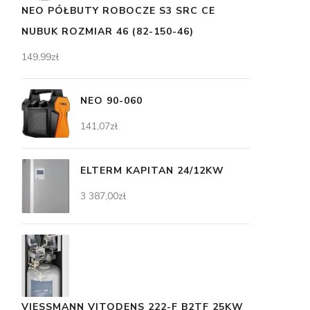
NEO PÓŁBUTY ROBOCZE S3 SRC CE
NUBUK ROZMIAR 46 (82-150-46)
149,99
zł
NEO 90-060
141,07
zł
ELTERM KAPITAN 24/12KW
3 387,00
zł
VIESSMANN VITODENS 222-F B2TF 25KW