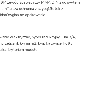
49Przewód spawalniczy MMA DIN z uchwytem
iemTarcza ochronna z szybąMłotek z
lskimOryginalne opakowanie
wanie elektryczne, nypel redukcyjny 1 na 3/4,
, przelicznik kw na m2, kwp katowice, kotły
ika, kryterium modułu