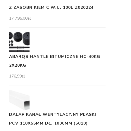
Z ZASOBNIKIEM C.W.U. 100L Z020224
17 795,00
zł
ABARQS HANTLE BITUMICZNE HC-40KG
2X20KG
176,99
zł
DALAP KANAŁ WENTYLACYJNY PŁASKI
PCV 110X55MM DŁ. 1000MM (5010)