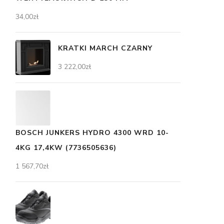
34,00
zł
KRATKI MARCH CZARNY
3 222,00
zł
BOSCH JUNKERS HYDRO 4300 WRD 10-
4KG 17,4KW (7736505636)
1 567,70
zł