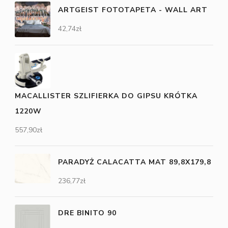
ARTGEIST FOTOTAPETA - WALL ART
42,74
zł
MACALLISTER SZLIFIERKA DO GIPSU KRÓTKA
1220W
557,90
zł
PARADYŻ CALACATTA MAT 89,8X179,8
236,77
zł
DRE BINITO 90