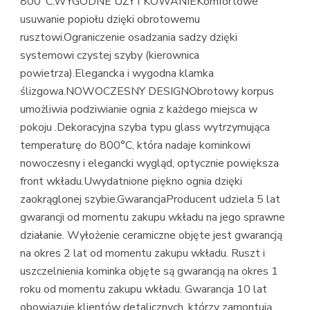
800°C.WYGODNE UŻYTKOWANIEKomfortowe
usuwanie popiołu dzięki obrotowemu
rusztowi.Ograniczenie osadzania sadzy dzięki
systemowi czystej szyby (kierownica
powietrza).Elegancka i wygodna klamka
ślizgowa.NOWOCZESNY DESIGNObrotowy korpus
umożliwia podziwianie ognia z każdego miejsca w
pokoju .Dekoracyjna szyba typu glass wytrzymująca
temperaturę do 800°C, która nadaje kominkowi
nowoczesny i elegancki wygląd, optycznie powiększa
front wkładu.Uwydatnione piękno ognia dzięki
zaokrąglonej szybie.GwarancjaProducent udziela 5 lat
gwarancji od momentu zakupu wkładu na jego sprawne
działanie. Wyłożenie ceramiczne objęte jest gwarancją
na okres 2 lat od momentu zakupu wkładu. Ruszt i
uszczelnienia kominka objęte są gwarancją na okres 1
roku od momentu zakupu wkładu. Gwarancja 10 lat
obowiązuje klientów detalicznych, którzy zamontują