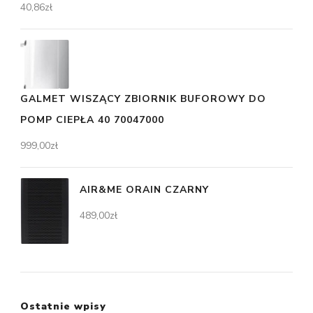
40,86
zł
GALMET WISZĄCY ZBIORNIK BUFOROWY DO
POMP CIEPŁA 40 70047000
999,00
zł
AIR&ME ORAIN CZARNY
489,00
zł
Ostatnie wpisy