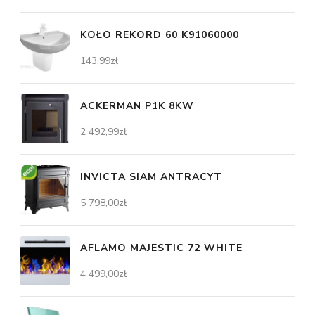
KOŁO REKORD 60 K91060000
143,99
zł
ACKERMAN P1K 8KW
2 492,99
zł
INVICTA SIAM ANTRACYT
5 798,00
zł
AFLAMO MAJESTIC 72 WHITE
4 499,00
zł