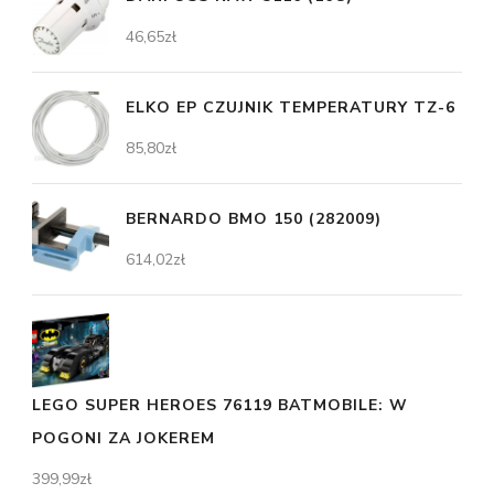
46,65
zł
ELKO EP CZUJNIK TEMPERATURY TZ-6
85,80
zł
BERNARDO BMO 150 (282009)
614,02
zł
LEGO SUPER HEROES 76119 BATMOBILE: W
POGONI ZA JOKEREM
399,99
zł