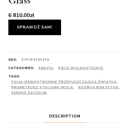
Glass
6 810,00
zł
SPRAWDŹ SAM!
SKU:
E7F3F43952F8
CATEGORIES:
KRATKI
,
PIECE WOLNOSTOJĄCE
TAGS:
FOLIA JEDNOSTRONNIE PRZEPUSZCZAJĄCA ŚWIATŁO
,
PROMETEUSZ STALOWA WOLA
,
RZOŃCA BIAŁYSTOK
,
SERWIS SZCZECIN
DESCRIPTION