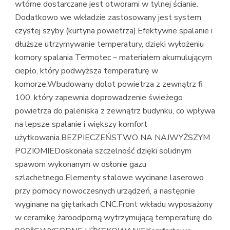
wtórne dostarczane jest otworami w tylnej ścianie.
Dodatkowo we wkładzie zastosowany jest system
czystej szyby (kurtyna powietrza).Efektywne spalanie i
dłuższe utrzymywanie temperatury, dzięki wyłożeniu
komory spalania Termotec – materiałem akumulującym
ciepło, który podwyższa temperaturę w
komorze.Wbudowany dolot powietrza z zewnątrz fi
100, który zapewnia doprowadzenie świeżego
powietrza do paleniska z zewnątrz budynku, co wpływa
na lepsze spalanie i większy komfort
użytkowania.BEZPIECZEŃSTWO NA NAJWYŻSZYM
POZIOMIEDoskonała szczelność dzięki solidnym
spawom wykonanym w osłonie gazu
szlachetnego.Elementy stalowe wycinane laserowo
przy pomocy nowoczesnych urządzeń, a następnie
wyginane na giętarkach CNC.Front wkładu wyposażony
w ceramikę żaroodporną wytrzymującą temperaturę do