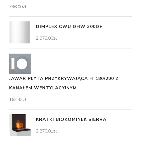
736,00
zł
DIMPLEX CWU DHW 300D+
2 979,00
zł
JAWAR PŁYTA PRZYKRYWAJĄCA FI 180/200 Z
KANAŁEM WENTYLACYJNYM
163,33
zł
KRATKI BIOKOMINEK SIERRA
2 270,01
zł