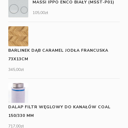
MASSI IPPO ENCO BIAŁY (MSST-P01)
105,00
zł
BARLINEK DĄB CARAMEL JODŁA FRANCUSKA
73X13CM
345,00
zł
DALAP FILTR WĘGLOWY DO KANAŁÓW COAL
150/330 MM
717,00
zł