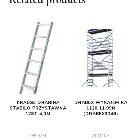
KRAUSE DRABINA
DRABEX WYNAJEM RA
STABILO PRZYSTAWNA
1120 11,99M
12ST 4,1M
(DRABEX314B)
785,97
ZŁ
210,00
ZŁ