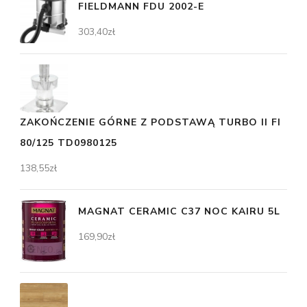
FIELDMANN FDU 2002-E
303,40
zł
ZAKOŃCZENIE GÓRNE Z PODSTAWĄ TURBO II FI
80/125 TD0980125
138,55
zł
MAGNAT CERAMIC C37 NOC KAIRU 5L
169,90
zł