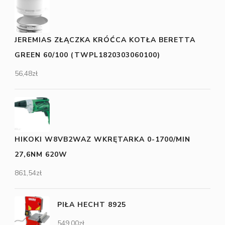
JEREMIAS ZŁĄCZKA KRÓĆCA KOTŁA BERETTA
GREEN 60/100 (TWPL1820303060100)
56,48
zł
HIKOKI W8VB2WAZ WKRĘTARKA 0-1700/MIN
27,6NM 620W
861,54
zł
PIŁA HECHT 8925
549,00
zł