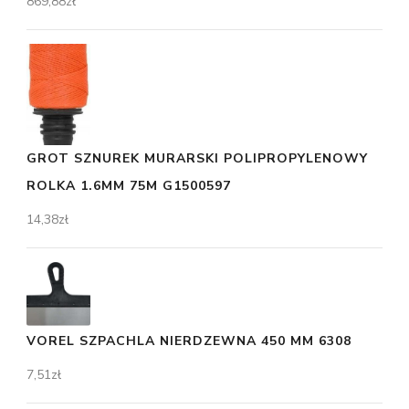
869,88
zł
GROT SZNUREK MURARSKI POLIPROPYLENOWY
ROLKA 1.6MM 75M G1500597
14,38
zł
VOREL SZPACHLA NIERDZEWNA 450 MM 6308
7,51
zł