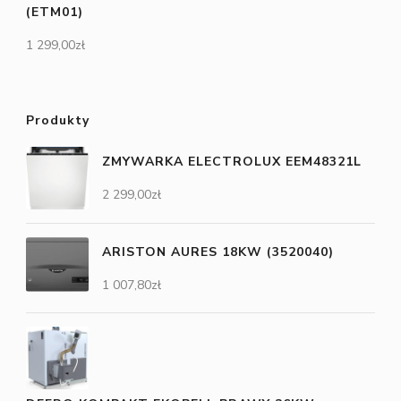
(ETM01)
1 299,00
zł
Produkty
ZMYWARKA ELECTROLUX EEM48321L
2 299,00
zł
ARISTON AURES 18KW (3520040)
1 007,80
zł