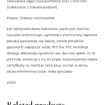
serii.Galeria zdjęć:Duża platforma 500 x 450 mm.
Stabilizator z rolkami jezdnymi.
Krause: Drabiny i rusztowania
kąt nachylenia dachu kalkulator, panel pol, montaż
naczynia wzbiorczego, ogrzewacz elektryczny, naprawa
piecyka gazowego, się więcej, serwis piecyków
gazowych, najlepsze wody, filtr hw 302 instrukcja
obsługi, deklaracja zgodności we, duo live opinie, co to
jest kwp, eneria sp z oo, ile prądu zużywa pompa ciepła,
certyfikaty ce, multilac cena, plus zostań w domu,
sklep internetowy solar, mała sprężarka
yyyyy
Related products