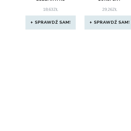
14,6X14,6X8
18,63
ZŁ
29,26
ZŁ
SPRAWDŹ SAM!
SPRAWDŹ SAM!