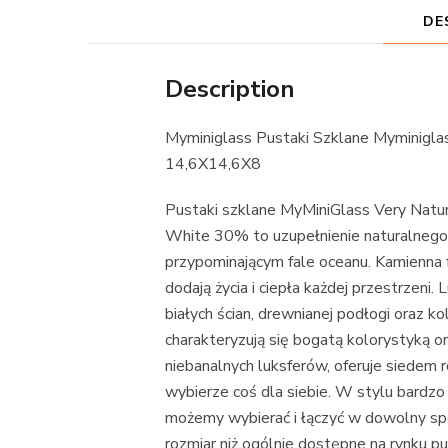
DE
Description
Myminiglass Pustaki Szklane Myminigla
14,6X14,6X8
Pustaki szklane MyMiniGlass Very Natu
White 30% to uzupełnienie naturalnego 
przypominającym fale oceanu. Kamienna f
dodają życia i ciepła każdej przestrzeni.
białych ścian, drewnianej podłogi oraz k
charakteryzują się bogatą kolorystyką o
niebanalnych luksferów, oferuje siedem 
wybierze coś dla siebie. W stylu bardz
możemy wybierać i łączyć w dowolny spo
rozmiar niż ogólnie dostępne na rynku pu