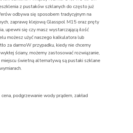
szklenia z pustaków szklanych do często już
erów odbywa się sposobem tradycyjnym na
ych, zaprawę klejową Glasspol M15 oraz pręty
a, upewni się czy masz wystarczającą ilość
celu możesz użyć naszego kalkulatora lub
tło za darmoW przypadku, kiedy nie chcemy
ykłej ściany, możemy zastosować rozwiązanie,
 miejscu świetną alternatywą są pustaki szklane
 wymiarach.
zne cena, podgrzewanie wody prądem, zakład