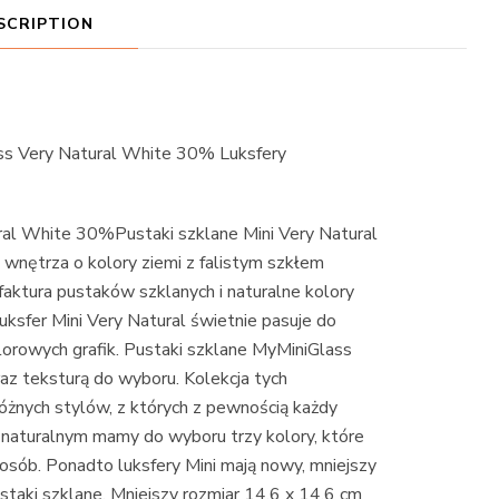
SCRIPTION
ss Very Natural White 30% Luksfery
ral White 30%Pustaki szklane Mini Very Natural
wnętrza o kolory ziemi z falistym szkłem
aktura pustaków szklanych i naturalne kolory
 Luksfer Mini Very Natural świetnie pasuje do
olorowych grafik. Pustaki szklane MyMiniGlass
raz teksturą do wyboru. Kolekcja tych
różnych stylów, z których z pewnością każdy
o naturalnym mamy do wyboru trzy kolory, które
sób. Ponadto luksfery Mini mają nowy, mniejszy
staki szklane. Mniejszy rozmiar 14,6 x 14,6 cm