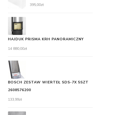
395,00
zł
HAJDUK PRISMA KRH PANORAMICZNY
14 880,00
zł
BOSCH ZESTAW WIERTEŁ SDS-7X 5SZT
2608576200
133,99
zł