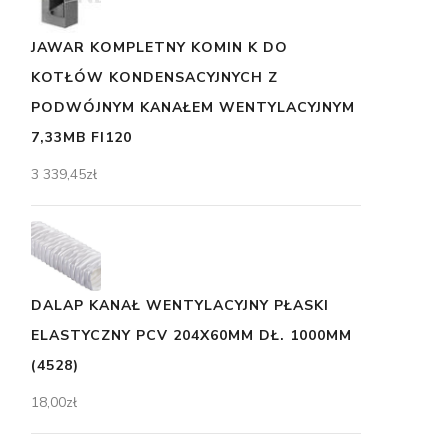
JAWAR KOMPLETNY KOMIN K DO
KOTŁÓW KONDENSACYJNYCH Z
PODWÓJNYM KANAŁEM WENTYLACYJNYM
7,33MB FI120
3 339,45
zł
DALAP KANAŁ WENTYLACYJNY PŁASKI
ELASTYCZNY PCV 204X60MM DŁ. 1000MM
(4528)
18,00
zł