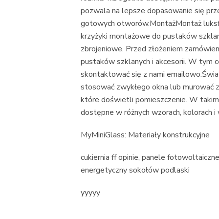
pozwala na lepsze dopasowanie się prze
gotowych otworów.MontażMontaż luksf
krzyżyki montażowe do pustaków szklan
zbrojeniowe. Przed złożeniem zamówieni
pustaków szklanych i akcesorii. W tym 
skontaktować się z nami emailowo.Świa
stosować zwykłego okna lub murować zw
które doświetli pomieszczenie. W takim
dostępne w różnych wzorach, kolorach i
MyMiniGlass: Materiały konstrukcyjne
cukiernia ff opinie, panele fotowoltaic
energetyczny sokołów podlaski
yyyyy