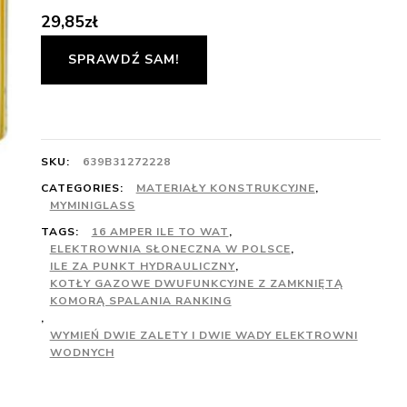
29,85
zł
SPRAWDŹ SAM!
SKU:
639B31272228
CATEGORIES:
MATERIAŁY KONSTRUKCYJNE
,
MYMINIGLASS
TAGS:
16 AMPER ILE TO WAT
,
ELEKTROWNIA SŁONECZNA W POLSCE
,
ILE ZA PUNKT HYDRAULICZNY
,
KOTŁY GAZOWE DWUFUNKCYJNE Z ZAMKNIĘTĄ
KOMORĄ SPALANIA RANKING
,
WYMIEŃ DWIE ZALETY I DWIE WADY ELEKTROWNI
WODNYCH