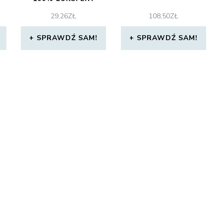
14,6X14,6X8
29,26
ZŁ
108,50
ZŁ
SPRAWDŹ SAM!
SPRAWDŹ SAM!