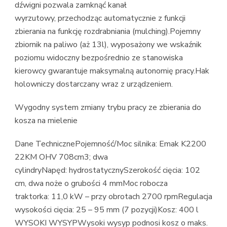
dźwigni pozwala zamknąć kanał
wyrzutowy, przechodząc automatycznie z funkcji
zbierania na funkcję rozdrabniania (mulching).Pojemny
zbiornik na paliwo (aż 13l), wyposażony we wskaźnik
poziomu widoczny bezpośrednio ze stanowiska
kierowcy gwarantuje maksymalną autonomię pracy.Hak
holowniczy dostarczany wraz z urządzeniem.
Wygodny system zmiany trybu pracy ze zbierania do
kosza na mielenie
Dane TechnicznePojemność/Moc silnika: Emak K2200
22KM OHV 708cm3; dwa
cylindryNapęd: hydrostatycznySzerokość cięcia: 102
cm, dwa noże o grubości 4 mmMoc robocza
traktorka: 11,0 kW – przy obrotach 2700 rpmRegulacja
wysokości cięcia: 25 – 95 mm (7 pozycji)Kosz: 400 l
WYSOKI WYSYPWysoki wysyp podnosi kosz o maks.