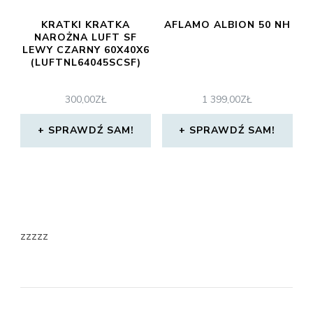
KRATKI KRATKA
AFLAMO ALBION 50 NH
NAROŻNA LUFT SF
LEWY CZARNY 60X40X6
(LUFTNL64045SCSF)
300,00
ZŁ
1 399,00
ZŁ
SPRAWDŹ SAM!
SPRAWDŹ SAM!
zzzzz