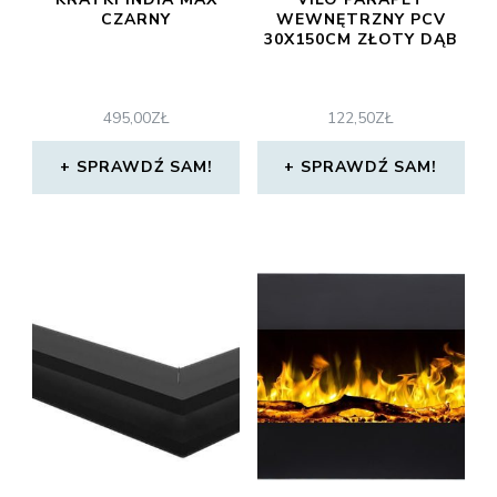
CZARNY
WEWNĘTRZNY PCV
30X150CM ZŁOTY DĄB
495,00
ZŁ
122,50
ZŁ
SPRAWDŹ SAM!
SPRAWDŹ SAM!