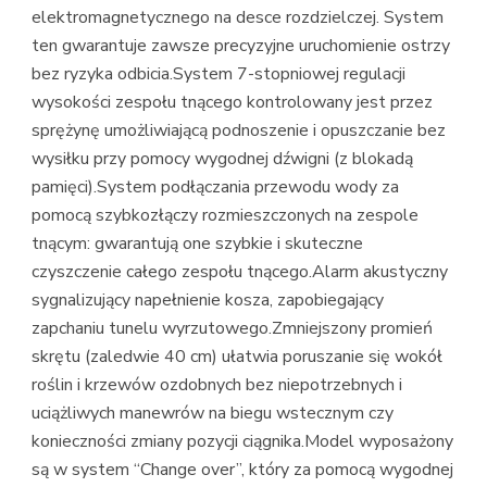
elektromagnetycznego na desce rozdzielczej. System
ten gwarantuje zawsze precyzyjne uruchomienie ostrzy
bez ryzyka odbicia.System 7-stopniowej regulacji
wysokości zespołu tnącego kontrolowany jest przez
sprężynę umożliwiającą podnoszenie i opuszczanie bez
wysiłku przy pomocy wygodnej dźwigni (z blokadą
pamięci).System podłączania przewodu wody za
pomocą szybkozłączy rozmieszczonych na zespole
tnącym: gwarantują one szybkie i skuteczne
czyszczenie całego zespołu tnącego.Alarm akustyczny
sygnalizujący napełnienie kosza, zapobiegający
zapchaniu tunelu wyrzutowego.Zmniejszony promień
skrętu (zaledwie 40 cm) ułatwia poruszanie się wokół
roślin i krzewów ozdobnych bez niepotrzebnych i
uciążliwych manewrów na biegu wstecznym czy
konieczności zmiany pozycji ciągnika.Model wyposażony
są w system “Change over”, który za pomocą wygodnej