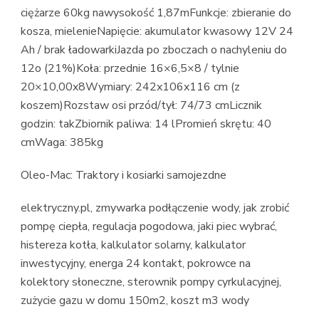
ciężarze 60kg nawysokość 1,87mFunkcje: zbieranie do
kosza, mielenieNapięcie: akumulator kwasowy 12V 24
Ah / brak ładowarkiJazda po zboczach o nachyleniu do
12o (21%)Koła: przednie 16×6,5×8 / tylnie
20×10,00x8Wymiary: 242x106x116 cm (z
koszem)Rozstaw osi przód/tył: 74/73 cmLicznik
godzin: takZbiornik paliwa: 14 lPromień skrętu: 40
cmWaga: 385kg
Oleo-Mac: Traktory i kosiarki samojezdne
elektryczny.pl, zmywarka podłączenie wody, jak zrobić
pompę ciepła, regulacja pogodowa, jaki piec wybrać,
histereza kotła, kalkulator solarny, kalkulator
inwestycyjny, energa 24 kontakt, pokrowce na
kolektory słoneczne, sterownik pompy cyrkulacyjnej,
zużycie gazu w domu 150m2, koszt m3 wody