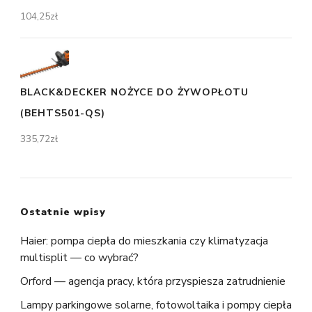
104,25
zł
BLACK&DECKER NOŻYCE DO ŻYWOPŁOTU
(BEHTS501-QS)
335,72
zł
Ostatnie wpisy
Haier: pompa ciepła do mieszkania czy klimatyzacja
multisplit — co wybrać?
Orford — agencja pracy, która przyspiesza zatrudnienie
Lampy parkingowe solarne, fotowoltaika i pompy ciepła