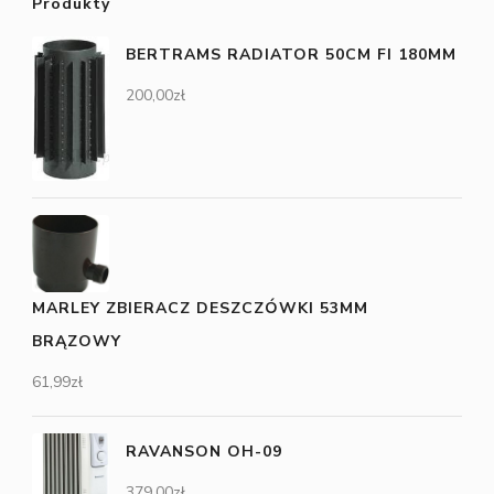
Produkty
BERTRAMS RADIATOR 50CM FI 180MM
200,00
zł
MARLEY ZBIERACZ DESZCZÓWKI 53MM
BRĄZOWY
61,99
zł
RAVANSON OH-09
379,00
zł