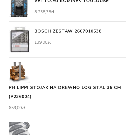
VETTO.EU KOMINEK TOULOUSE
8 238,38
zł
BOSCH ZESTAW 2607010538
139,00
zł
PHILIPPI STOJAK NA DREWNO LOG STAL 36 CM
(P236004)
659,00
zł