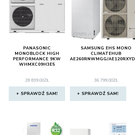
PANASONIC
SAMSUNG EHS MONO
MONOBLOCK HIGH
CLIMATEHUB
PERFORMANCE 9KW
AE260RNWMGG/AE120RXY
WHMXC09H3E5
28 839,00
ZŁ
36 799,00
ZŁ
SPRAWDŹ SAM!
SPRAWDŹ SAM!