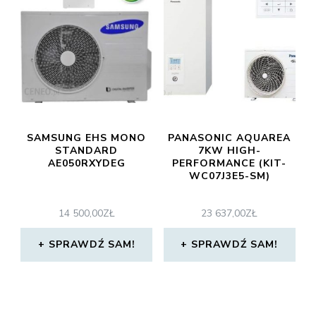
SAMSUNG EHS MONO
PANASONIC AQUAREA
STANDARD
7KW HIGH-
AE050RXYDEG
PERFORMANCE (KIT-
WC07J3E5-SM)
14 500,00
ZŁ
23 637,00
ZŁ
SPRAWDŹ SAM!
SPRAWDŹ SAM!