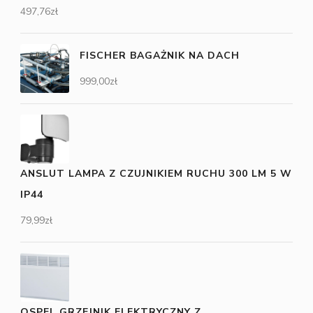
497,76
zł
FISCHER BAGAŻNIK NA DACH
999,00
zł
ANSLUT LAMPA Z CZUJNIKIEM RUCHU 300 LM 5 W
IP44
79,99
zł
OSPEL GRZEJNIK ELEKTRYCZNY Z