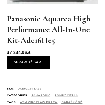
Panasonic Aquarea High
Performance All-In-One
Kit-Adc16He5
37 234,96
zł
SPRAWDŹ SAM!
SKU:
DCE62C678A96
CATEGORIES:
PANASONIC
,
POMPY CIEPŁA
TAGS:
ATM WROCŁAW PRACA
,
GARAŻ ŁÓDŹ
,