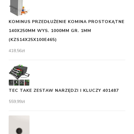
KOMINUS PRZEDŁUŻENIE KOMINA PROSTOKĄTNE
140X250MM WYS. 1000MM GR. 1MM
(KZS14X25X100E465)
418,56
zł
TEC TAKE ZESTAW NARZĘDZI I KLUCZY 401487
559,99
zł