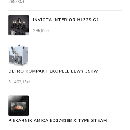
288,00
zł
INVICTA INTERIOR HL32SIG1
295,92
zł
DEFRO KOMPAKT EKOPELL LEWY 35KW
31 462,13
zł
PIEKARNIK AMICA ED37616B X-TYPE STEAM