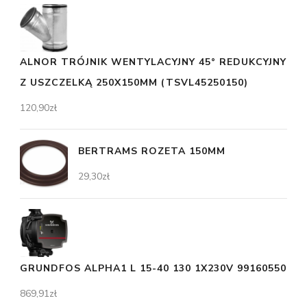
ALNOR TRÓJNIK WENTYLACYJNY 45° REDUKCYJNY
Z USZCZELKĄ 250X150MM (TSVL45250150)
120,90
zł
BERTRAMS ROZETA 150MM
29,30
zł
GRUNDFOS ALPHA1 L 15-40 130 1X230V 99160550
869,91
zł