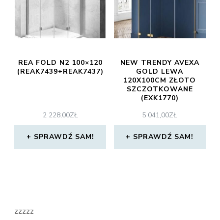
REA FOLD N2 100×120
NEW TRENDY AVEXA
(REAK7439+REAK7437)
GOLD LEWA
120X100CM ZŁOTO
SZCZOTKOWANE
(EXK1770)
2 228,00
ZŁ
5 041,00
ZŁ
SPRAWDŹ SAM!
SPRAWDŹ SAM!
zzzzz