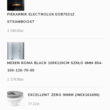
PIEKARNIK ELECTROLUX EOB7S31Z
STEAMBOOST
3 190,00
zł
MEXEN ROMA BLACK 100X120CM SZKŁO 6MM 854-
100-120-70-00
1 279,99
zł
EXCELLENT ZERO 90MM (INEX161690)
77,22
zł