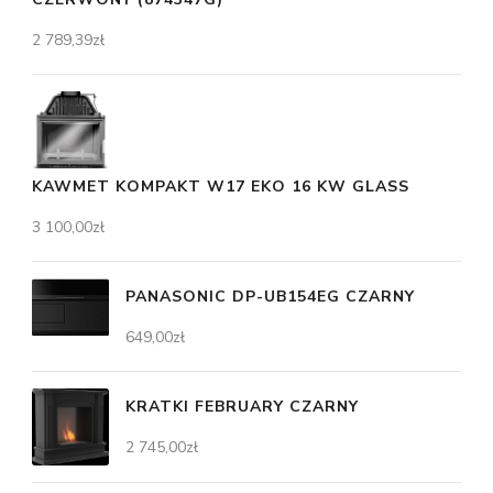
2 789,39
zł
KAWMET KOMPAKT W17 EKO 16 KW GLASS
3 100,00
zł
PANASONIC DP-UB154EG CZARNY
649,00
zł
KRATKI FEBRUARY CZARNY
2 745,00
zł