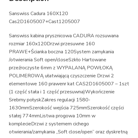
Sanswiss Cadura 160X120
Cas2D1605007+Cast1205007
Sanswiss kabina prysznicowa CADURA rozsuwana
rozmiar 160x120Drzwi przesuwne 160
PRAWE+Ścianka boczna 120System zamykania
/otwierania Soft open/closeSzkło Hartowane
przeźroczyste 6mm z WYPALANĄ POWŁOKĄ
POLIMEROWĄ ułatwiającą czyszczenie Drzwi 2
elementowe 160 prawenr kat CAS2D1605007 – 1szt
(1 część stała i 1 część przesuwna)Wykończenie
Srebrny połyskZakres regulacji 1580-
1630mmSzerokość wejścia 725mmSzerokość części
stałej 774mmListwa progowa 10mm w
komplecieDrzwi z systemem cichego
otwierania/zamykania „Soft close/open” oraz dyskretną