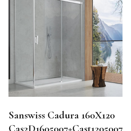
Sanswiss Cadura 160X120
Cas2D1605007+Cast1205007