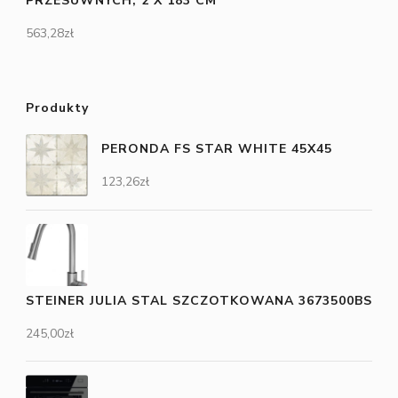
PRZESUWNYCH, 2 X 183 CM
563,28
zł
Produkty
PERONDA FS STAR WHITE 45X45
123,26
zł
STEINER JULIA STAL SZCZOTKOWANA 3673500BS
245,00
zł