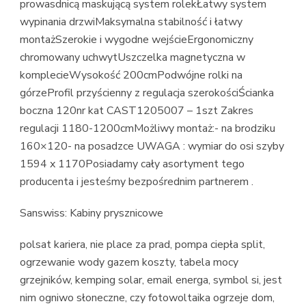
prowasdnicą maskującą system rolekŁatwy system
wypinania drzwiMaksymalna stabilność i łatwy
montażSzerokie i wygodne wejścieErgonomiczny
chromowany uchwytUszczelka magnetyczna w
komplecieWysokość 200cmPodwójne rolki na
górzeProfil przyścienny z regulacja szerokościŚcianka
boczna 120nr kat CAST1205007 – 1szt Zakres
regulacji 1180-1200cmMożliwy montaż:- na brodziku
160×120- na posadzce UWAGA : wymiar do osi szyby
1594 x 1170Posiadamy cały asortyment tego
producenta i jesteśmy bezpośrednim partnerem .
Sanswiss: Kabiny prysznicowe
polsat kariera, nie place za prad, pompa ciepła split,
ogrzewanie wody gazem koszty, tabela mocy
grzejników, kemping solar, email energa, symbol si, jest
nim ogniwo słoneczne, czy fotowoltaika ogrzeje dom,