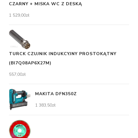
CZARNY + MISKA WC Z DESKĄ
1 529,00
zł
TURCK CZUJNIK INDUKCYJNY PROSTOKĄTNY
(BI7Q08AP6X27M)
557,00
zł
MAKITA DFN350Z
1 383,50
zł