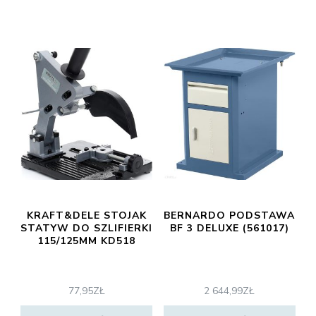
KRAFT&DELE STOJAK
BERNARDO PODSTAWA
STATYW DO SZLIFIERKI
BF 3 DELUXE (561017)
115/125MM KD518
77,95
ZŁ
2 644,99
ZŁ