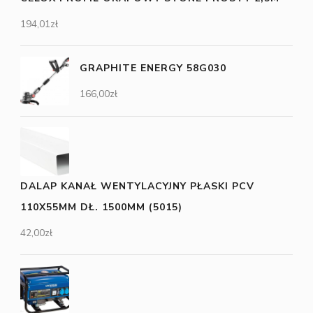
194,01
zł
GRAPHITE ENERGY 58G030
166,00
zł
DALAP KANAŁ WENTYLACYJNY PŁASKI PCV
110X55MM DŁ. 1500MM (5015)
42,00
zł