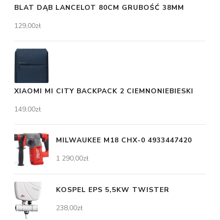
BLAT DĄB LANCELOT 80CM GRUBOŚĆ 38MM
129,00
zł
XIAOMI MI CITY BACKPACK 2 CIEMNONIEBIESKI
149,00
zł
MILWAUKEE M18 CHX-0 4933447420
1 290,00
zł
KOSPEL EPS 5,5KW TWISTER
238,00
zł