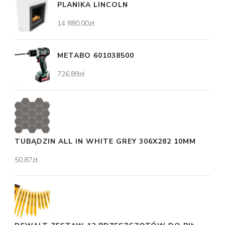
PLANIKA LINCOLN
14 880,00
zł
METABO 601038500
726,89
zł
TUBĄDZIN ALL IN WHITE GREY 306X282 10MM
50,87
zł