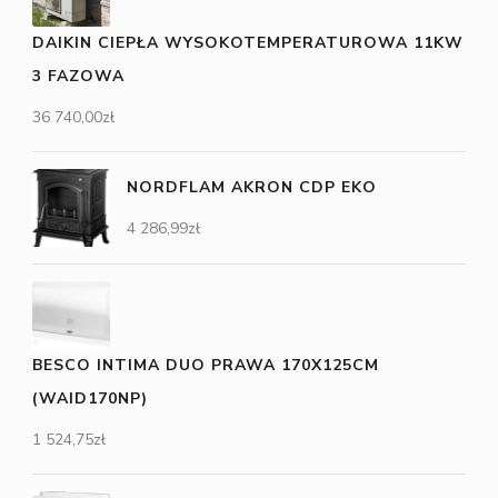
DAIKIN CIEPŁA WYSOKOTEMPERATUROWA 11KW
3 FAZOWA
36 740,00
zł
NORDFLAM AKRON CDP EKO
4 286,99
zł
BESCO INTIMA DUO PRAWA 170X125CM
(WAID170NP)
1 524,75
zł