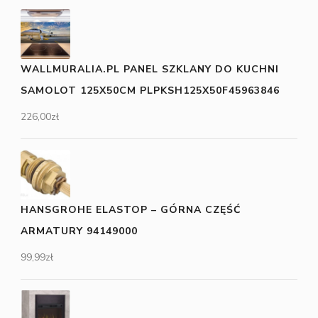
WALLMURALIA.PL PANEL SZKLANY DO KUCHNI
SAMOLOT 125X50CM PLPKSH125X50F45963846
226,00
zł
HANSGROHE ELASTOP – GÓRNA CZĘŚĆ
ARMATURY 94149000
99,99
zł