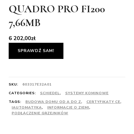
QUADRO PRO FI200
7,66MB
6 202,00
zł
SPRAWDŹ SAM!
SKU:
603317E32A01
CATEGORIES:
SCHIEDEL
,
SYSTEMY KOMINOWE
TAGS:
BUDOWA DOMU OD A DO Z
,
CERTYFIKATY CE
,
IAUTOMATYKA
,
INFORMACJE O ZIEMI
,
PODŁĄCZENIE GRZEJNIKÓW