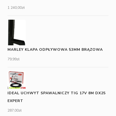
1 240,00
zł
MARLEY KLAPA ODPŁYWOWA 53MM BRĄZOWA
79,99
zł
IDEAL UCHWYT SPAWALNICZY TIG 17V 8M DX25
EXPERT
287,00
zł