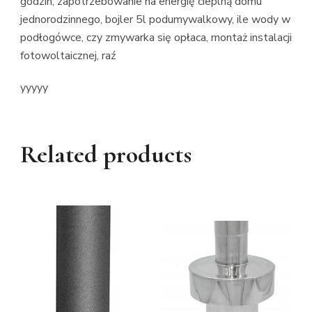
godzin, zapotrzebowanie na energię cieplną domu
jednorodzinnego, bojler 5l podumywalkowy, ile wody w
podłogówce, czy zmywarka się opłaca, montaż instalacji
fotowoltaicznej, raź
yyyyy
Related products