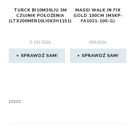
TURCK BI10M30LIU 3M
MASSI WALK IN FIX
CZUJNIK POŁOŻENIA
GOLD 100CM (MSKP-
(LTX200MER10LI0X3H1151)
FA1021-100-G)
5 192,55
ZŁ
999,00
ZŁ
SPRAWDŹ SAM!
SPRAWDŹ SAM!
zzzzz