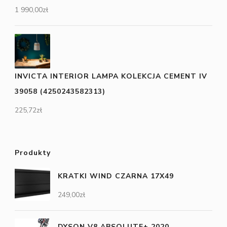
1 990,00
zł
INVICTA INTERIOR LAMPA KOLEKCJA CEMENT IV
39058 (4250243582313)
225,72
zł
Produkty
KRATKI WIND CZARNA 17X49
249,00
zł
DYSON V8 ABSOLUTE+ 2020