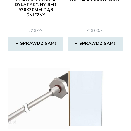
DYLATACYJNY SM1
930X30MM DĄB
ŚNIEŻNY
22,97
ZŁ
749,00
ZŁ
SPRAWDŹ SAM!
SPRAWDŹ SAM!