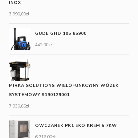
INOX
3 990,00
zł
GUDE GHD 105 85900
442,00
zł
MIRKA SOLUTIONS WIELOFUNKCYJNY WÓZEK
SYSTEMOWY 9190129001
7 930,66
zł
OWCZAREK PK1 EKO KREM 5,7KW
6 716,00
zł