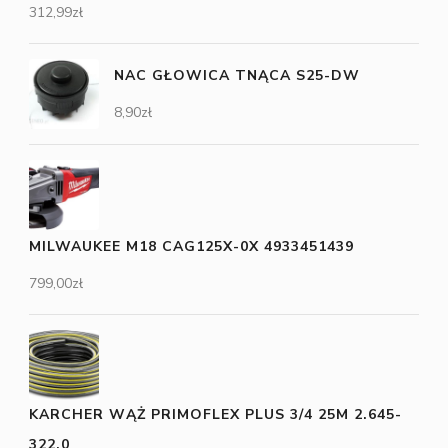
312,99
zł
NAC GŁOWICA TNĄCA S25-DW
8,90
zł
MILWAUKEE M18 CAG125X-0X 4933451439
799,00
zł
KARCHER WĄŻ PRIMOFLEX PLUS 3/4 25M 2.645-
322.0