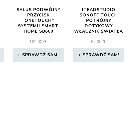
SALUS PODWÓJNY
ITEADSTUDIO
PRZYCISK
SONOFF TOUCH
„ONETOUCH”
POTRÓJNY
SYSTEMU SMART
DOTYKOWY
HOME SB600
WŁĄCZNIK ŚWIATŁA
WIFI T0EU3C-TX
162,00
ZŁ
82,00
ZŁ
(IM190314011)
SPRAWDŹ SAM!
SPRAWDŹ SAM!