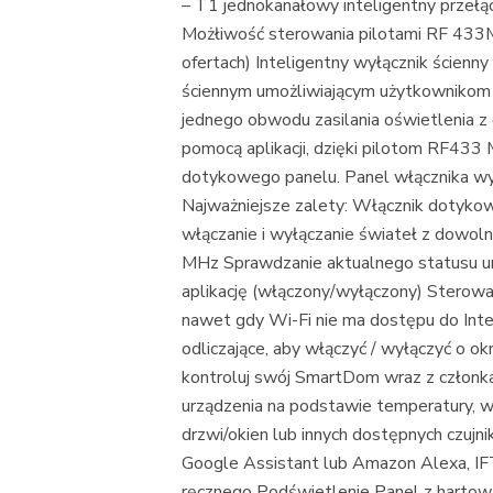
– T1 jednokanałowy inteligentny przeł
Możłiwość sterowania pilotami RF 433M
ofertach) Inteligentny wyłącznik ścien
ściennym umożliwiającym użytkownikom 
jednego obwodu zasilania oświetlenia 
pomocą aplikacji, dzięki pilotom RF433
dotykowego panelu. Panel włącznika wy
Najważniejsze zalety: Włącznik dotykow
włączanie i wyłączanie świateł z dowol
MHz Sprawdzanie aktualnego statusu ur
aplikację (włączony/wyłączony) Sterowa
nawet gdy Wi-Fi nie ma dostępu do Int
odliczające, aby włączyć / wyłączyć o o
kontroluj swój SmartDom wraz z członk
urządzenia na podstawie temperatury, wil
drzwi/okien lub innych dostępnych czu
Google Assistant lub Amazon Alexa, I
ręcznego Podświetlenie Panel z hartow