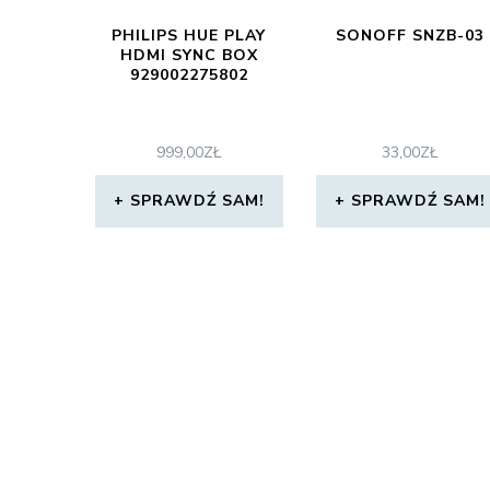
PHILIPS HUE PLAY
SONOFF SNZB-03
HDMI SYNC BOX
929002275802
999,00
ZŁ
33,00
ZŁ
SPRAWDŹ SAM!
SPRAWDŹ SAM!