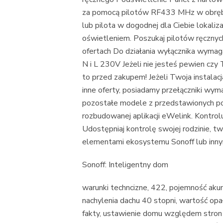
za pomocą pilotów RF433 MHz w obręb
lub pilota w dogodnej dla Ciebie lokaliz
oświetleniem. Poszukaj pilotów ręczny
ofertach Do działania wyłącznika wymag
N i L 230V Jeżeli nie jesteś pewien czy
to przed zakupem! Jeżeli Twoja instalacj
inne oferty, posiadamy przełączniki wyma
pozostałe modele z przedstawionych p
rozbudowanej aplikacji eWelink. Kontrolu
Udostępniaj kontrolę swojej rodzinie, 
elementami ekosystemu Sonoff lub innymi
Sonoff: Inteligentny dom
warunki techncizne, 422, pojemność akum
nachylenia dachu 40 stopni, wartość opa
fakty, ustawienie domu względem stron