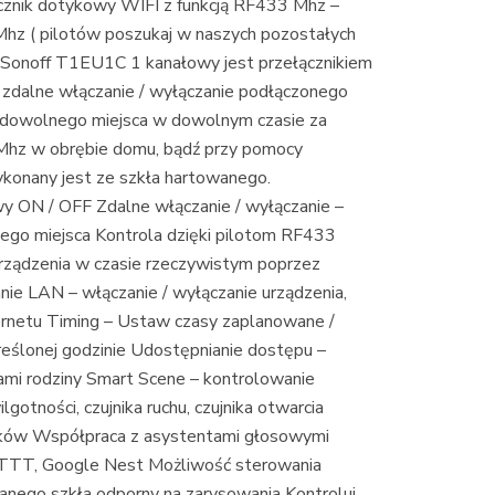
ącznik dotykowy WIFI z funkcją RF433 Mhz –
hz ( pilotów poszukaj w naszych pozostałych
ny Sonoff T1EU1C 1 kanałowy jest przełącznikiem
zdalne włączanie / wyłączanie podłączonego
z dowolnego miejsca w dowolnym czasie za
 Mhz w obrębie domu, bądź przy pomocy
konany jest ze szkła hartowanego.
y ON / OFF Zdalne włączanie / wyłączanie –
nego miejsca Kontrola dzięki pilotom RF433
ządzenia w czasie rzeczywistym poprzez
nie LAN – włączanie / wyłączanie urządzenia,
ernetu Timing – Ustaw czasy zaplanowane /
kreślonej godzinie Udostępnianie dostępu –
ami rodziny Smart Scene – kontrolowanie
gotności, czujnika ruchu, czujnika otwarcia
jników Współpraca z asystentami głosowymi
FTTT, Google Nest Możliwość sterowania
anego szkła odporny na zarysowania Kontroluj