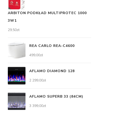
ARBITON PODKŁAD MULTIPROTEC 1000
3W1
29,50
zł
REA CARLO REA-C4600
499,00
zł
AFLAMO DIAMOND 128
2 299,00
zł
AFLAMO SUPERB 33 (84CM)
3 399,00
zł