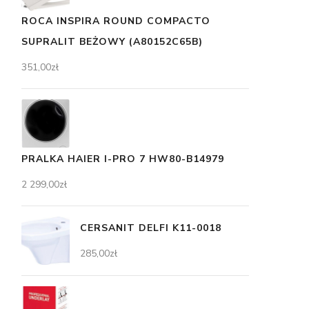
ROCA INSPIRA ROUND COMPACTO
SUPRALIT BEŻOWY (A80152C65B)
351,00
zł
PRALKA HAIER I-PRO 7 HW80-B14979
2 299,00
zł
CERSANIT DELFI K11-0018
285,00
zł