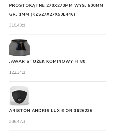
PROSTOKĄTNE 270X270MM WYS. 500MM
GR. 1MM (KZS27X27X50E446)
318,40
zł
JAWAR STOŻEK KOMINOWY FI 80
122,34
zł
ARISTON ANDRIS LUX 6 OR 3626236
385,47
zł