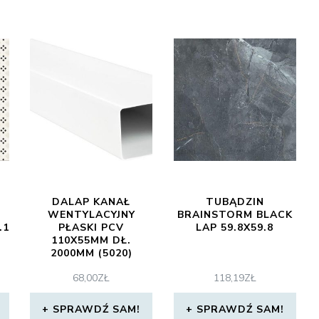
DALAP KANAŁ
TUBĄDZIN
WENTYLACYJNY
BRAINSTORM BLACK
.1
PŁASKI PCV
LAP 59.8X59.8
110X55MM DŁ.
2000MM (5020)
68,00
ZŁ
118,19
ZŁ
SPRAWDŹ SAM!
SPRAWDŹ SAM!