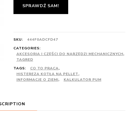
SPRAWDŹ SAM!
SKU:
444F0ADCFD47
CATEGORIES:
AKCESORIA I CZĘŚCI DO NARZĘDZI MECHANICZNYCH
,
TAGRED
TAGS:
CO TO PRACA
,
HISTEREZA KOTŁA NA PELLET
,
INFORMACJE O ZIEMI
,
KALKULATOR PUM
SCRIPTION