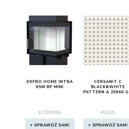
DEFRO HOME INTRA
CERSANIT C
XSM BP MINI
BLACK&WHITE
PATTERN A 20X60 G
12 320,00
ZŁ
45,32
ZŁ
SPRAWDŹ SAM!
SPRAWDŹ SAM!