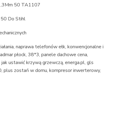
8 1,3Mm 50 TA1107
50 Do Stihl
mechanicznych
ziałania, naprawa telefonów ełk, konwencjonalne i
 tadmar płock, 38*3, panele dachowe cena,
, jak ustawić krzywą grzewczą, energa.pl, gls
00, plus zostań w domu, kompresor inwerterowy,