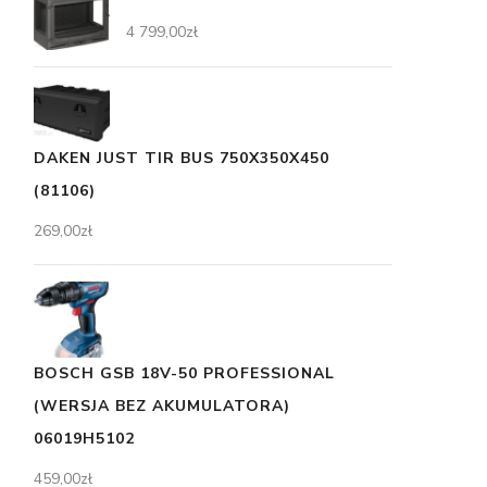
4 799,00
zł
DAKEN JUST TIR BUS 750X350X450
(81106)
269,00
zł
BOSCH GSB 18V-50 PROFESSIONAL
(WERSJA BEZ AKUMULATORA)
06019H5102
459,00
zł