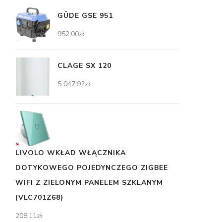
GÜDE GSE 951
952,00
zł
CLAGE SX 120
5 047,92
zł
LIVOLO WKŁAD WŁĄCZNIKA
DOTYKOWEGO POJEDYNCZEGO ZIGBEE
WIFI Z ZIELONYM PANELEM SZKLANYM
(VLC701Z68)
208,11
zł