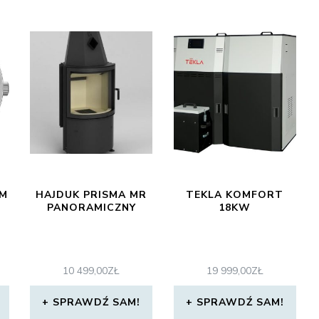
.M
HAJDUK PRISMA MR
TEKLA KOMFORT
PANORAMICZNY
18KW
10 499,00
ZŁ
19 999,00
ZŁ
SPRAWDŹ SAM!
SPRAWDŹ SAM!