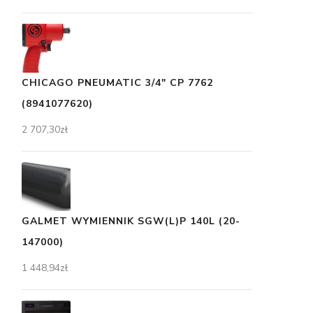
CHICAGO PNEUMATIC 3/4" CP 7762
(8941077620)
2 707,30
zł
GALMET WYMIENNIK SGW(L)P 140L (20-
147000)
1 448,94
zł