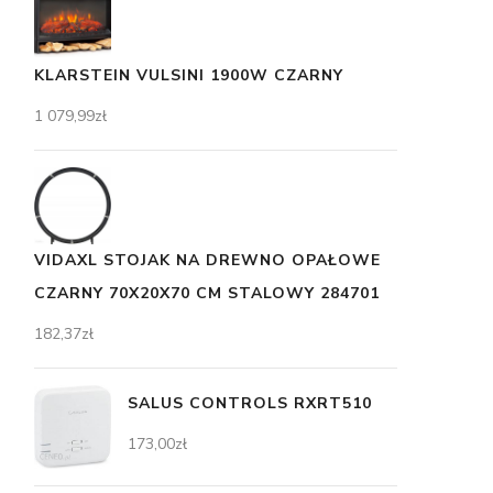
KLARSTEIN VULSINI 1900W CZARNY
1 079,99
zł
VIDAXL STOJAK NA DREWNO OPAŁOWE
CZARNY 70X20X70 CM STALOWY 284701
182,37
zł
SALUS CONTROLS RXRT510
173,00
zł