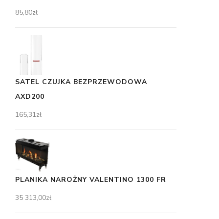
85,80
zł
SATEL CZUJKA BEZPRZEWODOWA
AXD200
165,31
zł
PLANIKA NAROŻNY VALENTINO 1300 FR
35 313,00
zł