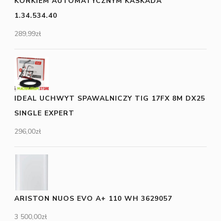
KORKIEM AUTOMATYCZNYM KASKADA
1.34.534.40
289,99
zł
IDEAL UCHWYT SPAWALNICZY TIG 17FX 8M DX25
SINGLE EXPERT
296,00
zł
ARISTON NUOS EVO A+ 110 WH 3629057
3 500,00
zł