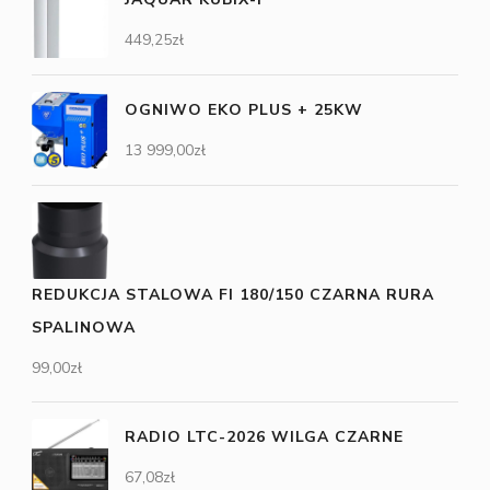
449,25
zł
OGNIWO EKO PLUS + 25KW
13 999,00
zł
REDUKCJA STALOWA FI 180/150 CZARNA RURA
SPALINOWA
99,00
zł
RADIO LTC-2026 WILGA CZARNE
67,08
zł