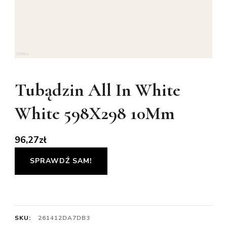
Tubądzin All In White
White 598X298 10Mm
96,27
zł
SPRAWDŹ SAM!
SKU:
261412DA7DB3