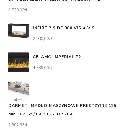
1 820,00
zł
INFIRE 2 SIDE 900 VIS A VIS
2 990,00
zł
AFLAMO IMPERIAL 72
4 799,00
zł
DARMET IMADŁO MASZYNOWE PRECYZYJNE 125
MM FPZ125/150B FPZB125150
2 302,66
zł