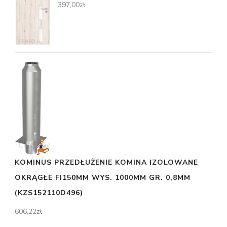
397,00
zł
KOMINUS PRZEDŁUŻENIE KOMINA IZOLOWANE
OKRĄGŁE FI150MM WYS. 1000MM GR. 0,8MM
(KZS152110D496)
606,22
zł