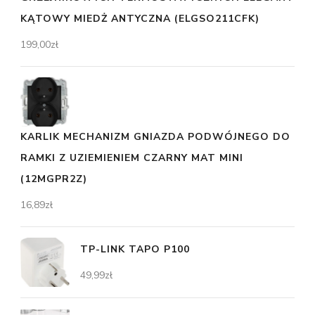
KĄTOWY MIEDŻ ANTYCZNA (ELGSO211CFK)
199,00
zł
KARLIK MECHANIZM GNIAZDA PODWÓJNEGO DO
RAMKI Z UZIEMIENIEM CZARNY MAT MINI
(12MGPR2Z)
16,89
zł
TP-LINK TAPO P100
49,99
zł