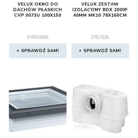
VELUX OKNO DO
VELUX ZESTAW
DACHÓW PŁASKICH
IZOLACYJNY BDX 2000F
CVP 0073U 100X150
40MM MK10 78X160CM
3 053,00
ZŁ
270,72
ZŁ
SPRAWDŹ SAM!
SPRAWDŹ SAM!