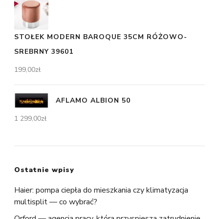
STOŁEK MODERN BAROQUE 35CM RÓŻOWO-
SREBRNY 39601
199,00
zł
AFLAMO ALBION 50
1 299,00
zł
Ostatnie wpisy
Haier: pompa ciepła do mieszkania czy klimatyzacja
multisplit — co wybrać?
Orford — agencja pracy, która przyspiesza zatrudnienie