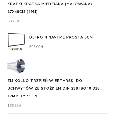
KRATKI KRATKA MIEDZIANA (MALOWANA)
17X49CM (49M)
68,25
zł
DEFRO N NAVI ME PROSTA 5CM
605,00
zł
ZM KOLNO TRZPIEŃ WIERTARSKI DO
UCHWYTÓW ZE STOŻKIEM DIN 238 ISO40 B16
17MM TYP 5370
166,85
zł