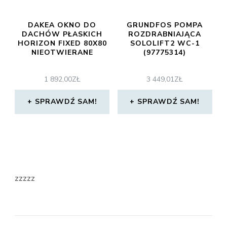
DAKEA OKNO DO
GRUNDFOS POMPA
DACHÓW PŁASKICH
ROZDRABNIAJĄCA
HORIZON FIXED 80X80
SOLOLIFT2 WC-1
NIEOTWIERANE
(97775314)
1 892,00
ZŁ
3 449,01
ZŁ
SPRAWDŹ SAM!
SPRAWDŹ SAM!
zzzzz