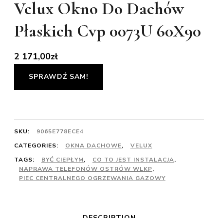
Velux Okno Do Dachów
Płaskich Cvp 0073U 60X90
2 171,00
zł
SPRAWDŹ SAM!
SKU:
9065E778ECE4
CATEGORIES:
OKNA DACHOWE
,
VELUX
TAGS:
BYĆ CIEPŁYM
,
CO TO JEST INSTALACJA
,
NAPRAWA TELEFONÓW OSTRÓW WLKP
,
PIEC CENTRALNEGO OGRZEWANIA GAZOWY
DESCRIPTION