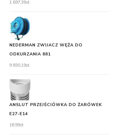
1 697,39
zł
NEDERMAN ZWIJACZ WĘŻA DO
ODKURZANIA 881
9 830,19
zł
ANSLUT PRZEJŚCIÓWKA DO ŻARÓWEK
E27-E14
18,99
zł