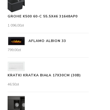
GROHE K500 60-C 55.5X46 31648AP0
1 096,00
zł
AFLAMO ALBION 33
799,00
zł
KRATKI KRATKA BIAŁA 17X30CM (30B)
46,50
zł