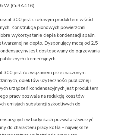
13kW (Cu3A416)
rossal 300 jest czołowym produktem wśród
ych. Konstrukcja pionowych powierzchni
bre wykorzystanie ciepła kondensacji spalin.
etwarzanej na ciepło. Dysponujący mocą od 2,5
ondensacyjny jest dostosowany do ogrzewania
ublicznych i komercyjnych.
al 300 jest rozwiązaniem przeznaczonym
nnych, obiektów użyteczności publicznej i
ych urządzeń kondensacyjnych jest produktem
jego pracy pozwala na redukcję kosztów
ch emisjach substancji szkodliwych do
ensacyjnych w budynkach pozwala stworzyć
 do charakteru pracy kotła – największe