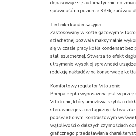
dopasowuje się automatycznie do zmian
sprawność na poziomie 98%, zarówno dla
Technika kondensacyjna
Zastosowany w kotle gazowym Vitocross
szlachetnej pozwala maksymalnie wykorz
się w czasie pracy kotła kondensat bez 
stali szlachetnej. Stwarza to efekt cią
utrzymanie wysokiej sprawności urządzen
redukcję nakładów na konserwację kotła
Komfortowy regulator Vitotronic
Pompa ciepła wyposażona jest w przejrzy
Vitotronic, który umożliwia szybką i d
sterowania jest ma logiczny i łatwo zroz
podświetlonym, kontrastowym wyświetla
wątpliwości o dalszych czynnościach o
graficznego przedstawiania charakteryst