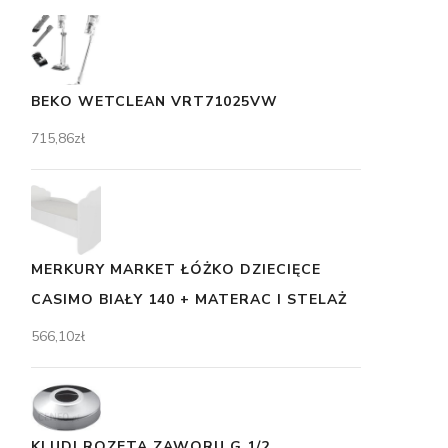
BEKO WETCLEAN VRT71025VW
715,86
zł
MERKURY MARKET ŁÓŻKO DZIECIĘCE
CASIMO BIAŁY 140 + MATERAC I STELAŻ
566,10
zł
KLUDI ROZETA ZAWORU G 1/2