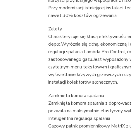
korzyści przynosi jego współpraca z nis
Przy modernizacji istniejącej instalacji
nawet 30% kosztów ogrzewania.
Zalety
Charakteryzuje się klasą efektywności 
ciepło.Wyróżnia się cichą, ekonomiczną 
regulacji spalania Lambda Pro Control, 
zastosowanego gazu.Jest wyposażony w 
czytelnym menu tekstowym i graficznym 
wyświetlanie krzywych grzewczych i uz
instalacji kolektorów słonecznych.
Zamknięta komora spalania
Zamknięta komora spalania z doprowadz
pozwala na maksymalnie elastyczny wyb
Inteligentna regulacja spalania
Gazowy palnik promiennikowy MatriX z u