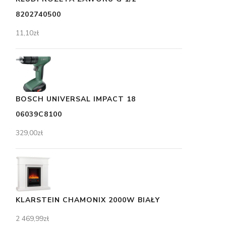
8202740500
11,10
zł
BOSCH UNIVERSAL IMPACT 18
06039C8100
329,00
zł
KLARSTEIN CHAMONIX 2000W BIAŁY
2 469,99
zł