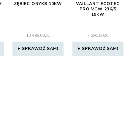
X
ZĘBIEC ONYKS 10KW
VAILLANT ECOTEC
PRO VCW 236/5
19KW
13 499,00
ZŁ
7 291,00
ZŁ
SPRAWDŹ SAM!
SPRAWDŹ SAM!