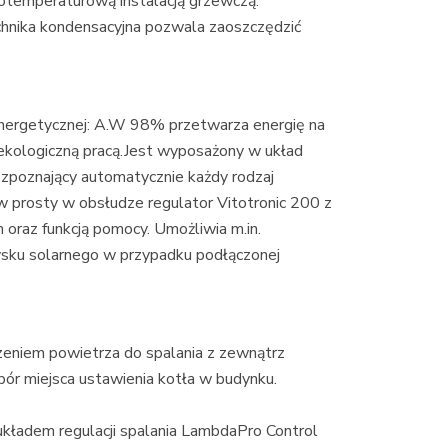
kotemperaturową instalacją grzewczą.
 technika kondensacyjna pozwala zaoszczędzić
energetycznej: A.W 98% przetwarza energię na
i ekologiczną pracą.Jest wyposażony w układ
rozpoznający automatycznie każdy rodzaj
prosty w obsłudze regulator Vitotronic 200 z
oraz funkcją pomocy. Umożliwia m.in.
ysku solarnego w przypadku podłączonej
eniem powietrza do spalania z zewnątrz
ór miejsca ustawienia kotła w budynku.
kładem regulacji spalania LambdaPro Control