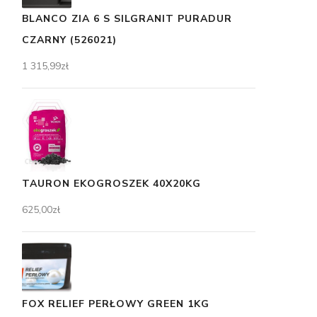
BLANCO ZIA 6 S SILGRANIT PURADUR
CZARNY (526021)
1 315,99
zł
TAURON EKOGROSZEK 40X20KG
625,00
zł
FOX RELIEF PERŁOWY GREEN 1KG