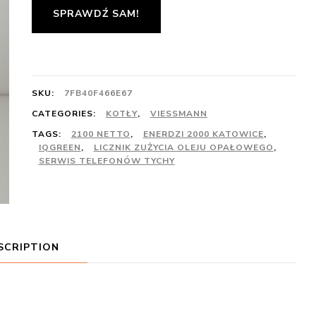
SPRAWDŹ SAM!
SKU:
7FB40F466E67
CATEGORIES:
KOTŁY
,
VIESSMANN
TAGS:
2100 NETTO
,
ENERDZI 2000 KATOWICE
,
IQGREEN
,
LICZNIK ZUŻYCIA OLEJU OPAŁOWEGO
,
SERWIS TELEFONÓW TYCHY
SCRIPTION