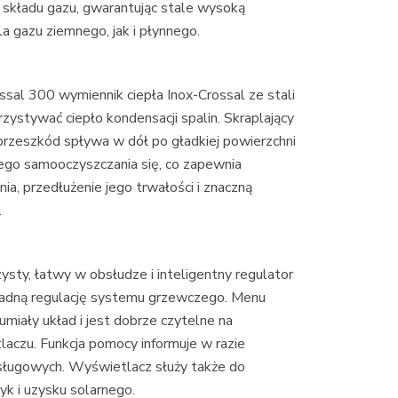
 składu gazu, gwarantując stale wysoką
 gazu ziemnego, jak i płynnego.
al 300 wymiennik ciepła Inox-Crossal ze stali
ystywać ciepło kondensacji spalin. Skraplający
przeszkód spływa w dół po gładkiej powierzchni
głego samooczyszczania się, co zapewnia
ia, przedłużenie jego trwałości i znaczną
.
sty, łatwy w obsłudze i inteligentny regulator
okładną regulację systemu grzewczego. Menu
umiały układ i jest dobrze czytelne na
czu. Funkcja pomocy informuje w razie
bsługowych. Wyświetlacz służy także do
yk i uzysku solarnego.