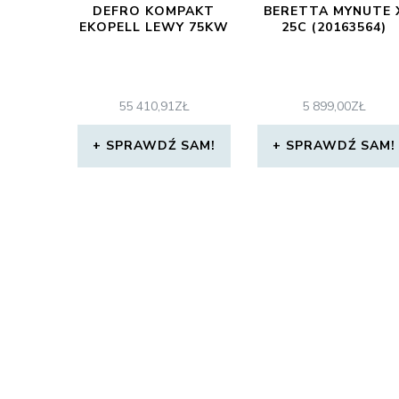
DEFRO KOMPAKT
BERETTA MYNUTE 
EKOPELL LEWY 75KW
25C (20163564)
55 410,91
ZŁ
5 899,00
ZŁ
SPRAWDŹ SAM!
SPRAWDŹ SAM!