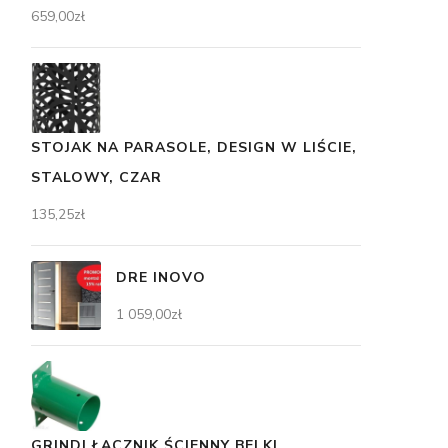
659,00
zł
STOJAK NA PARASOLE, DESIGN W LIŚCIE,
STALOWY, CZAR
135,25
zł
DRE INOVO
1 059,00
zł
GRINDI ŁĄCZNIK ŚCIENNY BELKI