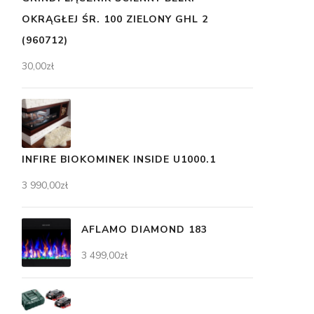
OKRĄGŁEJ ŚR. 100 ZIELONY GHL 2
(960712)
30,00
zł
INFIRE BIOKOMINEK INSIDE U1000.1
3 990,00
zł
AFLAMO DIAMOND 183
3 499,00
zł