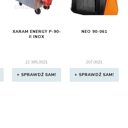
XARAM ENERGY P-90-
NEO 90-061
II INOX
22 385,00
ZŁ
207,00
ZŁ
SPRAWDŹ SAM!
SPRAWDŹ SAM!