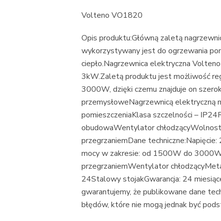
Volteno VO1820
Opis produktu:Główną zaletą nagrzewni
wykorzystywany jest do ogrzewania pom
ciepło.Nagrzewnica elektryczna Volteno
3kW.Zaletą produktu jest możliwość re
3000W, dzięki czemu znajduje on szero
przemysłoweNagrzewnicą elektryczną mo
pomieszczeniaKlasa szczelności – IP
obudowaWentylator chłodzącyWolnostoj
przegrzaniemDane techniczne:Napięcie:
mocy w zakresie: od 1500W do 3000W
przegrzaniemWentylator chłodzącyMeta
24Stalowy stojakGwarancja: 24 miesiąc
gwarantujemy, że publikowane dane techni
błędów, które nie mogą jednak być pods