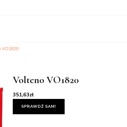
o VO1820
Volteno VO1820
351,63
zł
SPRAWDŹ SAM!