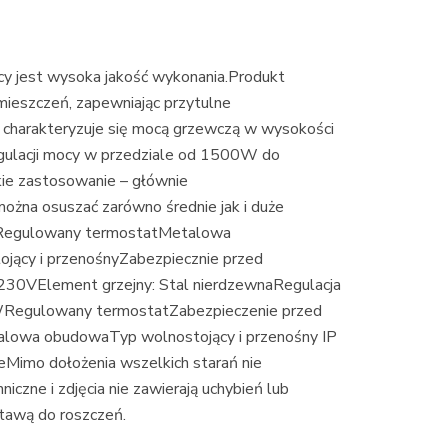
cy jest wysoka jakość wykonania.Produkt
ieszczeń, zapewniając przytulne
 charakteryzuje się mocą grzewczą w wysokości
gulacji mocy w przedziale od 1500W do
kie zastosowanie – głównie
żna osuszać zarówno średnie jak i duże
24Regulowany termostatMetalowa
ący i przenośnyZabezpiecznie przed
 230VElement grzejny: Stal nierdzewnaRegulacja
Regulowany termostatZabezpieczenie przed
lowa obudowaTyp wolnostojący i przenośny IP
eMimo dołożenia wszelkich starań nie
czne i zdjęcia nie zawierają uchybień lub
tawą do roszczeń.