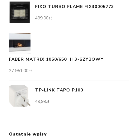
FIXO TURBO FLAME FIX30005773
499,00
zł
FABER MATRIX 1050/650 III 3-SZYBOWY
27 951,00
zł
TP-LINK TAPO P100
49,99
zł
Ostatnie wpisy