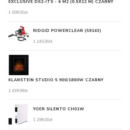
EXCLUSIVE DS2-ITS - 6 M2 (0,5X12 M) CZARNY
1 508,00
zł
RIDGID POWERCLEAR (59143)
1 145,00
zł
KLARSTEIN STUDIO 5 900/1800W CZARNY
1 439,99
zł
YOER SILENTO CH01W
1 298,00
zł