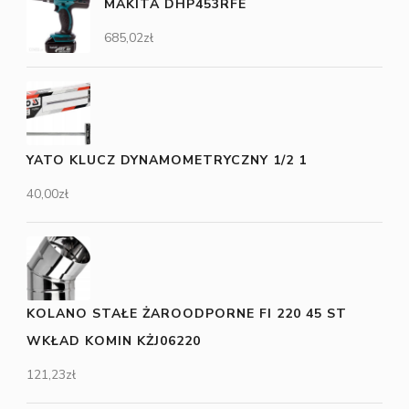
MAKITA DHP453RFE
685,02
zł
YATO KLUCZ DYNAMOMETRYCZNY 1/2 1
40,00
zł
KOLANO STAŁE ŻAROODPORNE FI 220 45 ST
WKŁAD KOMIN KŻJ06220
121,23
zł