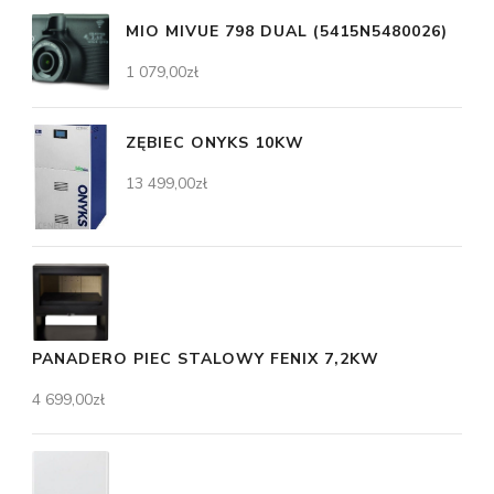
MIO MIVUE 798 DUAL (5415N5480026)
1 079,00
zł
ZĘBIEC ONYKS 10KW
13 499,00
zł
PANADERO PIEC STALOWY FENIX 7,2KW
4 699,00
zł