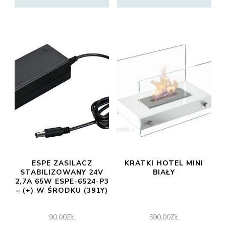
ESPE ZASILACZ
KRATKI HOTEL MINI
STABILIZOWANY 24V
BIAŁY
2,7A 65W ESPE-6524-P3
– (+) W ŚRODKU (391Y)
90,00
ZŁ
590,00
ZŁ