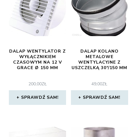
DALAP WENTYLATOR Z
DALAP KOLANO
WYŁĄCZNIKIEM
METALOWE
CZASOWYM NA 12 V
WENTYLACYJNE Z
GRACE Ø 150 MM
USZCZELKĄ 30°/150 MM
200,00
ZŁ
49,00
ZŁ
SPRAWDŹ SAM!
SPRAWDŹ SAM!