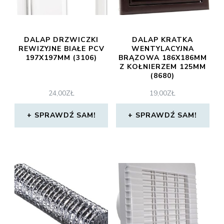
DALAP DRZWICZKI
DALAP KRATKA
REWIZYJNE BIAŁE PCV
WENTYLACYJNA
197X197MM (3106)
BRĄZOWA 186X186MM
Z KOŁNIERZEM 125MM
(8680)
24,00
ZŁ
19,00
ZŁ
SPRAWDŹ SAM!
SPRAWDŹ SAM!