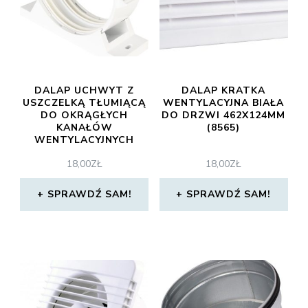
DALAP UCHWYT Z
DALAP KRATKA
USZCZELKĄ TŁUMIĄCĄ
WENTYLACYJNA BIAŁA
DO OKRĄGŁYCH
DO DRZWI 462X124MM
KANAŁÓW
(8565)
WENTYLACYJNYCH
100MM (16GZ)
18,00
ZŁ
18,00
ZŁ
SPRAWDŹ SAM!
SPRAWDŹ SAM!