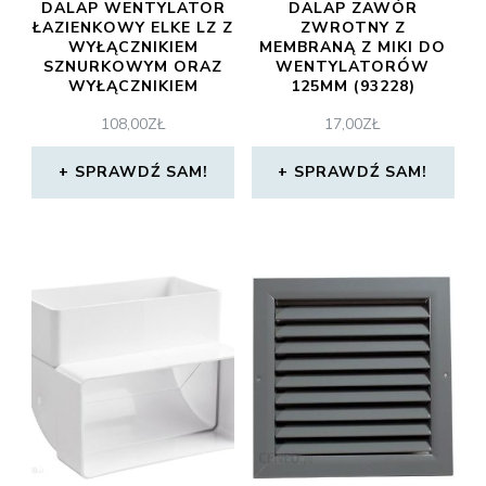
DALAP WENTYLATOR
DALAP ZAWÓR
ŁAZIENKOWY ELKE LZ Z
ZWROTNY Z
WYŁĄCZNIKIEM
MEMBRANĄ Z MIKI DO
SZNURKOWYM ORAZ
WENTYLATORÓW
WYŁĄCZNIKIEM
125MM (93228)
CZASOWYM
108,00
ZŁ
17,00
ZŁ
SPRAWDŹ SAM!
SPRAWDŹ SAM!