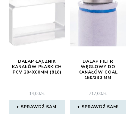
DALAP ŁĄCZNIK
DALAP FILTR
KANAŁÓW PŁASKICH
WĘGLOWY DO
PCV 204X60MM (818)
KANAŁÓW COAL
150/330 MM
14,00
ZŁ
717,00
ZŁ
SPRAWDŹ SAM!
SPRAWDŹ SAM!