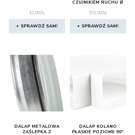
CZUJNIKIEM RUCHU Ø
150MM
42,00
ZŁ
331,00
ZŁ
SPRAWDŹ SAM!
SPRAWDŹ SAM!
DALAP METALOWA
DALAP KOLANO
ZAŚLEPKA Z
PŁASKIE POZIOME 90°