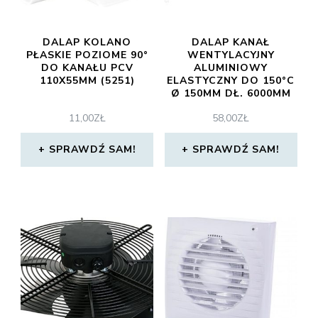
DALAP KOLANO
DALAP KANAŁ
PŁASKIE POZIOME 90°
WENTYLACYJNY
DO KANAŁU PCV
ALUMINIOWY
110X55MM (5251)
ELASTYCZNY DO 150°C
Ø 150MM DŁ. 6000MM
(90271)
11,00
ZŁ
58,00
ZŁ
SPRAWDŹ SAM!
SPRAWDŹ SAM!