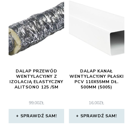
DALAP PRZEWÓD
DALAP KANAŁ
WENTYLACYJNY Z
WENTYLACYJNY PŁASKI
IZOLACJĄ ELASTYCZNY
PCV 110X55MM DŁ.
ALITSONO 125 /5M
500MM (5005)
99,00
ZŁ
16,00
ZŁ
SPRAWDŹ SAM!
SPRAWDŹ SAM!