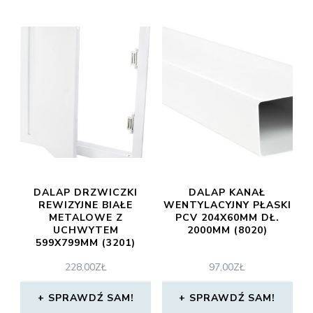
DALAP DRZWICZKI
DALAP KANAŁ
REWIZYJNE BIAŁE
WENTYLACYJNY PŁASKI
METALOWE Z
PCV 204X60MM DŁ.
UCHWYTEM
2000MM (8020)
599X799MM (3201)
228,00
ZŁ
97,00
ZŁ
SPRAWDŹ SAM!
SPRAWDŹ SAM!