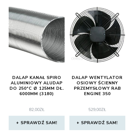
DALAP KANAŁ SPIRO
DALAP WENTYLATOR
ALUMINIOWY ALUDAP
OSIOWY ŚCIENNY
DO 250°C Ø 125MM DŁ.
PRZEMYSŁOWY RAB
6000MM (3180)
ENGINE 350
82,00
ZŁ
529,00
ZŁ
SPRAWDŹ SAM!
SPRAWDŹ SAM!