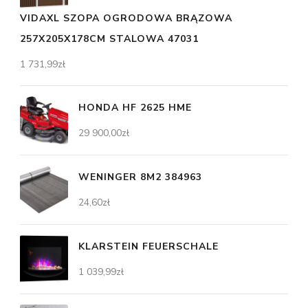
VIDAXL SZOPA OGRODOWA BRĄZOWA
257X205X178CM STALOWA 47031
1 731,99
zł
HONDA HF 2625 HME
29 900,00
zł
WENINGER 8M2 384963
24,60
zł
KLARSTEIN FEUERSCHALE
1 039,99
zł