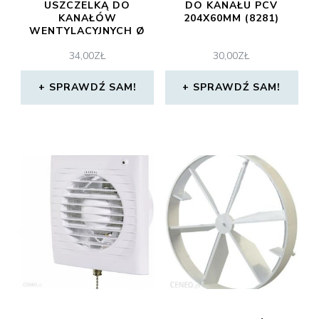
USZCZELKĄ DO
DO KANAŁU PCV
KANAŁÓW
204X60MM (8281)
WENTYLACYJNYCH Ø
250 MM
34,00
ZŁ
30,00
ZŁ
SPRAWDŹ SAM!
SPRAWDŹ SAM!