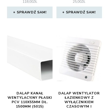
118,00
ZŁ
25,00
ZŁ
SPRAWDŹ SAM!
SPRAWDŹ SAM!
DALAP KANAŁ
DALAP WENTYLATOR
WENTYLACYJNY PŁASKI
ŁAZIENKOWY Z
PCV 110X55MM DŁ.
WYŁĄCZNIKIEM
1500MM (5015)
CZASOWYM I