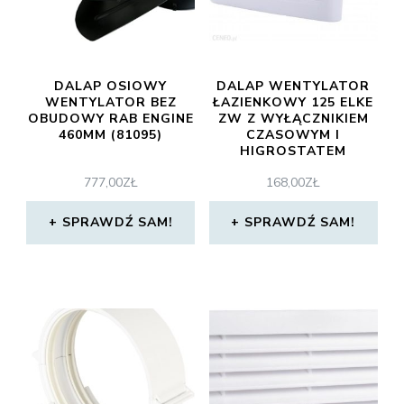
DALAP OSIOWY
DALAP WENTYLATOR
WENTYLATOR BEZ
ŁAZIENKOWY 125 ELKE
OBUDOWY RAB ENGINE
ZW Z WYŁĄCZNIKIEM
460MM (81095)
CZASOWYM I
HIGROSTATEM
777,00
ZŁ
168,00
ZŁ
SPRAWDŹ SAM!
SPRAWDŹ SAM!