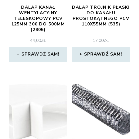
DALAP KANAŁ
DALAP TRÓJNIK PŁASKI
WENTYLACYJNY
DO KANAŁU
TELESKOPOWY PCV
PROSTOKĄTNEGO PCV
125MM 300 DO 500MM
110X55MM (535)
(2805)
44,00
ZŁ
17,00
ZŁ
SPRAWDŹ SAM!
SPRAWDŹ SAM!