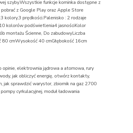
owej szyby.Wszystkie funkcje kominka dostępne z
 pobrać z Google Play oraz Apple Store
kolory,3 prędkości.Palenisko : 2 rodzaje
.10 kolorów podświetlenia4 jasnościKolor
sób montażu Ścienne, Do zabudowyLiczba
ość 80 cmWysokość 40 cmGłębokość 16cm
eo opinie, elektrownia jądrowa a atomowa, rury
ody, jak obliczyć energię, otwórz kontakty,
2m, jak sprawdzić warystor, zbiornik na gaz 2700
k pompy cyrkulacyjnej, moduł ładowania