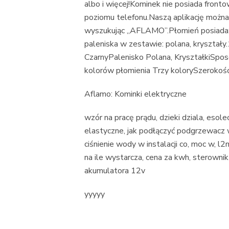
albo i więcej!Kominek nie posiada front
poziomu telefonu.Naszą aplikację można
wyszukując „AFLAMO”.Płomień posiada:3 
paleniska w zestawie: polana, kryształy
CzarnyPalenisko Polana, KryształkiSpo
kolorów płomienia Trzy kolorySzerok
Aflamo: Kominki elektryczne
wzór na pracę prądu, dzieki dziala, esol
elastyczne, jak podłączyć podgrzewacz w
ciśnienie wody w instalacji co, moc w, l
na ile wystarcza, cena za kwh, sterowni
akumulatora 12v
yyyyy