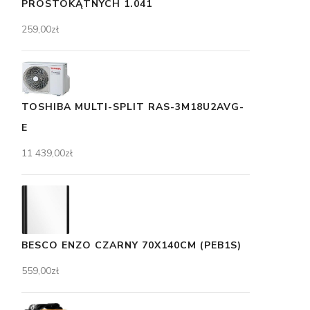
PROSTOKĄTNYCH 1.041
259,00
zł
TOSHIBA MULTI-SPLIT RAS-3M18U2AVG-
E
11 439,00
zł
BESCO ENZO CZARNY 70X140CM (PEB1S)
559,00
zł