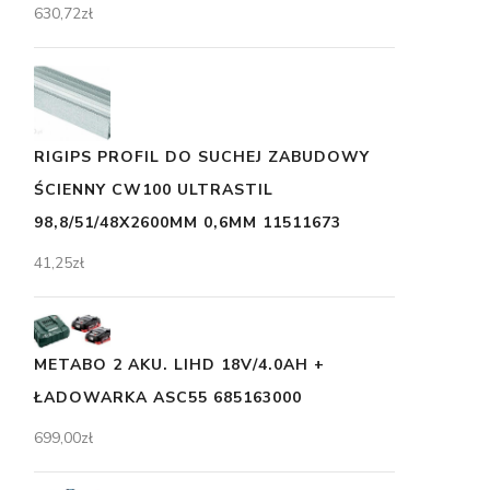
630,72
zł
RIGIPS PROFIL DO SUCHEJ ZABUDOWY
ŚCIENNY CW100 ULTRASTIL
98,8/51/48X2600MM 0,6MM 11511673
41,25
zł
METABO 2 AKU. LIHD 18V/4.0AH +
ŁADOWARKA ASC55 685163000
699,00
zł