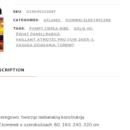
SKU:
D29D95022DEF
CATEGORIES:
AFLAMO
,
KOMINKI ELEKTRYCZNE
TAGS:
POMPY CIEPŁA NIBE
,
SOLIS 4G
,
ŚWIAT PANELI BABICE
,
VAILLANT ATMOTEC PRO VUW 240/5-3
,
ZASADA DZIAŁANIA TURBINY
SCRIPTION
regowo, tworząc niebanalną konstrukcję
kominek o szerokościach: 80, 160, 240, 320 cm