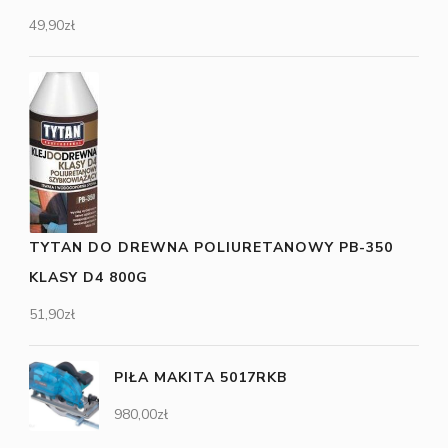
49,90
zł
TYTAN DO DREWNA POLIURETANOWY PB-350
KLASY D4 800G
51,90
zł
PIŁA MAKITA 5017RKB
980,00
zł