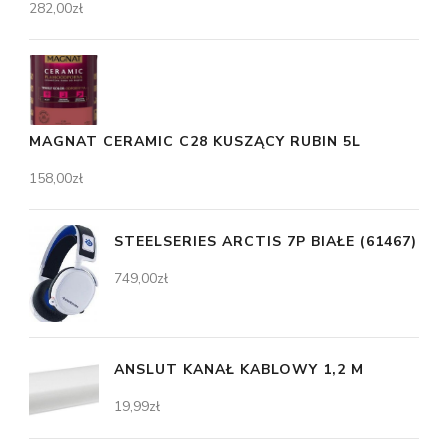
282,00
zł
MAGNAT CERAMIC C28 KUSZĄCY RUBIN 5L
158,00
zł
STEELSERIES ARCTIS 7P BIAŁE (61467)
749,00
zł
ANSLUT KANAŁ KABLOWY 1,2 M
19,99
zł