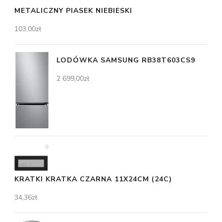
METALICZNY PIASEK NIEBIESKI
103,00
zł
LODÓWKA SAMSUNG RB38T603CS9
2 699,00
zł
KRATKI KRATKA CZARNA 11X24CM (24C)
34,36
zł