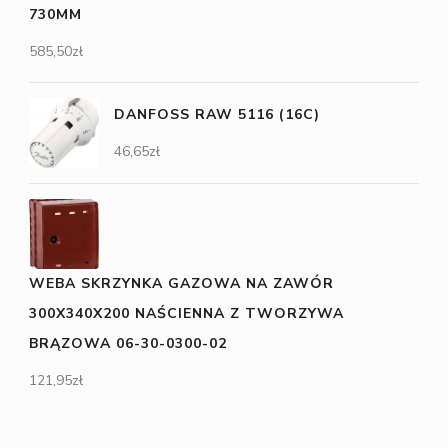
730MM
585,50
zł
DANFOSS RAW 5116 (16C)
46,65
zł
WEBA SKRZYNKA GAZOWA NA ZAWÓR
300X340X200 NAŚCIENNA Z TWORZYWA
BRĄZOWA 06-30-0300-02
121,95
zł