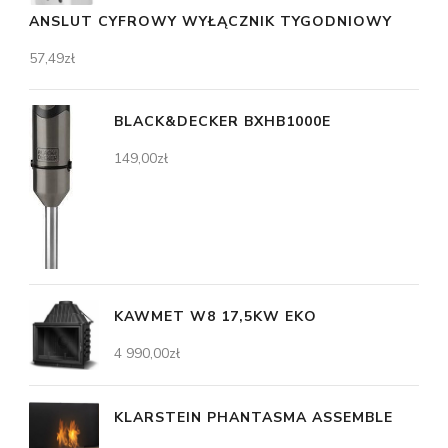
ANSLUT CYFROWY WYŁĄCZNIK TYGODNIOWY
57,49
zł
BLACK&DECKER BXHB1000E
149,00
zł
KAWMET W8 17,5KW EKO
4 990,00
zł
KLARSTEIN PHANTASMA ASSEMBLE