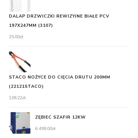
DALAP DRZWICZKI REWIZYJNE BIAŁE PCV
197X247MM (3107)
25,00
zł
STACO NOŻYCE DO CIĘCIA DRUTU 200MM
(22121STACO)
138,22
zł
ZĘBIEC SZAFIR 12KW
6 499,00
zł