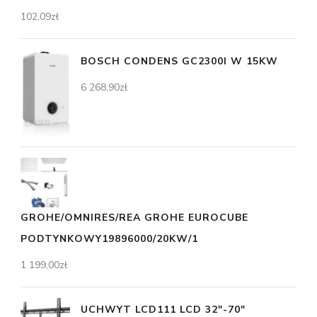
102,09
zł
BOSCH CONDENS GC2300I W 15KW
6 268,90
zł
GROHE/OMNIRES/REA GROHE EUROCUBE
PODTYNKOWY19896000/20KW/1
1 199,00
zł
UCHWYT LCD111 LCD 32"-70"