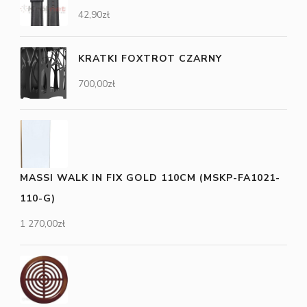
42,90
zł
KRATKI FOXTROT CZARNY
700,00
zł
MASSI WALK IN FIX GOLD 110CM (MSKP-FA1021-
110-G)
1 270,00
zł