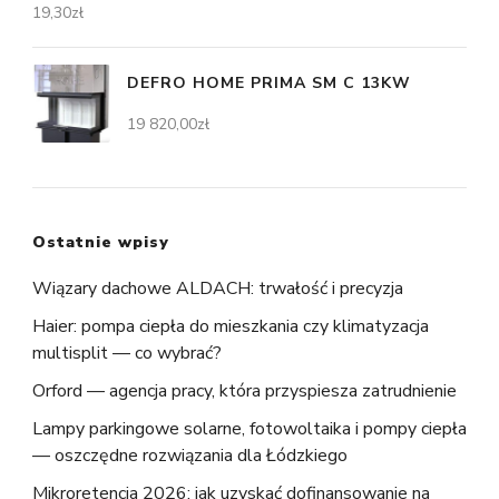
19,30
zł
DEFRO HOME PRIMA SM C 13KW
19 820,00
zł
Ostatnie wpisy
Wiązary dachowe ALDACH: trwałość i precyzja
Haier: pompa ciepła do mieszkania czy klimatyzacja
multisplit — co wybrać?
Orford — agencja pracy, która przyspiesza zatrudnienie
Lampy parkingowe solarne, fotowoltaika i pompy ciepła
— oszczędne rozwiązania dla Łódzkiego
Mikroretencja 2026: jak uzyskać dofinansowanie na