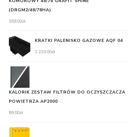
KOMOROWY 48/78 GRAFIT SHINE
(DRGM2/48/78HA)
559,00
zł
KRATKI PALENISKO GAZOWE AQF 04
1 210,00
zł
KALORIK ZESTAW FILTRÓW DO OCZYSZCZACZA
POWIETRZA AP2000
89,00
zł