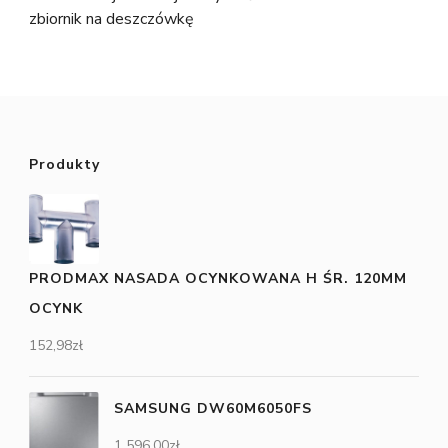
zbiornik na deszczówkę
Produkty
PRODMAX NASADA OCYNKOWANA H ŚR. 120MM
OCYNK
152,98
zł
SAMSUNG DW60M6050FS
1 596,00
zł