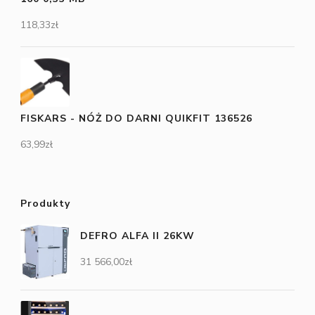
118,33
zł
FISKARS - NÓŻ DO DARNI QUIKFIT 136526
63,99
zł
Produkty
DEFRO ALFA II 26KW
31 566,00
zł