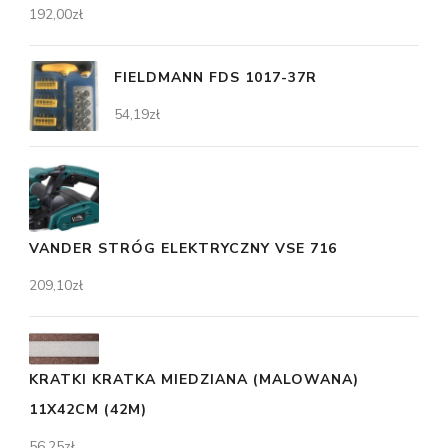
192,00
zł
FIELDMANN FDS 1017-37R
54,19
zł
VANDER STRÓG ELEKTRYCZNY VSE 716
209,10
zł
KRATKI KRATKA MIEDZIANA (MALOWANA)
11X42CM (42M)
56,25
zł