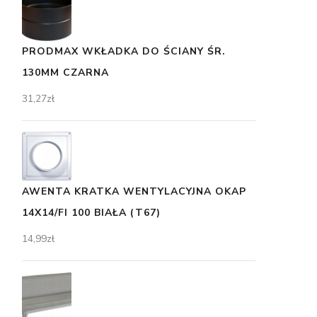
PRODMAX WKŁADKA DO ŚCIANY ŚR.
130MM CZARNA
31,27
zł
AWENTA KRATKA WENTYLACYJNA OKAP
14X14/FI 100 BIAŁA (T67)
14,99
zł