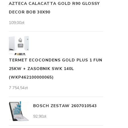
AZTECA CALACATTA GOLD R90 GLOSSY
DECOR BOB 30X90
109,00
zł
TERMET ECOCONDENS GOLD PLUS 1 FUN
25KW + ZASOBNIK SWK 140L
(WKP462100000065)
7 754,54
zł
BOSCH ZESTAW 2607010543
92,90
zł