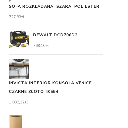
SOFA ROZKŁADANA, SZARA, POLIESTER
727,83
zł
DEWALT DCD706D2
769,10
zł
INVICTA INTERIOR KONSOLA VENICE
CZARNE ZŁOTO 40554
1 832,12
zł