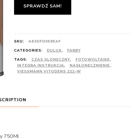
SPRAWDŹ SAM!
SKU:
A63DFD0E8EAF
CATEGORIES:
DULUX
,
FARBY
TAGS:
CZAS SLONECZNY
,
FOTOWOLTAIKE
,
INTEGRA INSTRUKCJA
,
NASŁONECZNIENIE
,
VIESSMANN VITODENS 222-W
SCRIPTION
ły 750Ml