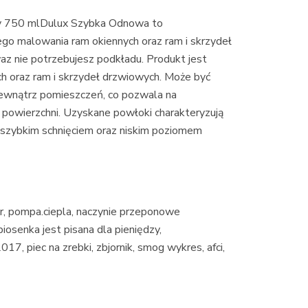
ły 750 mlDulux Szybka Odnowa to
go malowania ram okiennych oraz ram i skrzydeł
az nie potrzebujesz podkładu. Produkt jest
h oraz ram i skrzydeł drzwiowych. Może być
ewnątrz pomieszczeń, co pozwala na
owierzchni. Uzyskane powłoki charakteryzują
 szybkim schnięciem oraz niskim poziomem
or, pompa.ciepla, naczynie przeponowe
piosenka jest pisana dla pieniędzy,
17, piec na zrebki, zbjornik, smog wykres, afci,