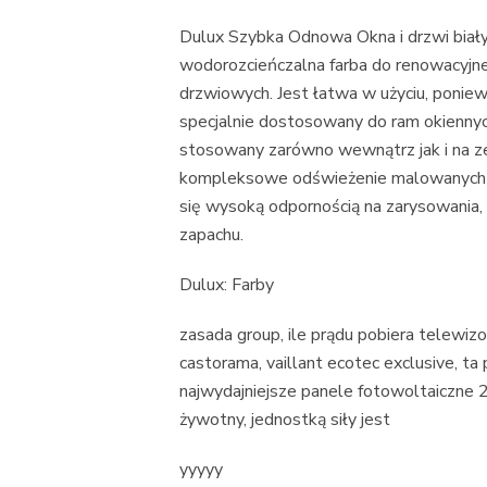
Dulux Szybka Odnowa Okna i drzwi bia
wodorozcieńczalna farba do renowacyjne
drzwiowych. Jest łatwa w użyciu, poniew
specjalnie dostosowany do ram okiennyc
stosowany zarówno wewnątrz jak i na z
kompleksowe odświeżenie malowanych p
się wysoką odpornością na zarysowania,
zapachu.
Dulux: Farby
zasada group, ile prądu pobiera telewiz
castorama, vaillant ecotec exclusive, ta 
najwydajniejsze panele fotowoltaiczne 20
żywotny, jednostką siły jest
yyyyy