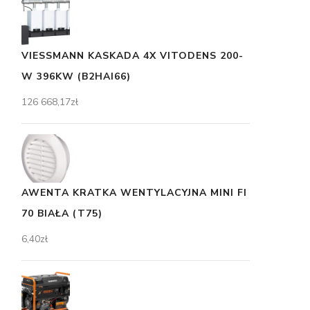
VIESSMANN KASKADA 4X VITODENS 200-
W 396KW (B2HAI66)
126 668,17
zł
AWENTA KRATKA WENTYLACYJNA MINI FI
70 BIAŁA (T75)
6,40
zł