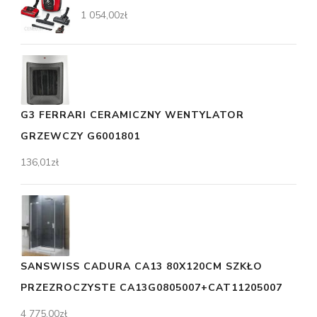
1 054,00
zł
G3 FERRARI CERAMICZNY WENTYLATOR
GRZEWCZY G6001801
136,01
zł
SANSWISS CADURA CA13 80X120CM SZKŁO
PRZEZROCZYSTE CA13G0805007+CAT11205007
4 775,00
zł