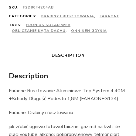
SKU:
F2D80F42C4AB
CATEGORIES:
DRABINY I RUSZTOWANIA
,
FARAONE
TAGS:
FRONIUS SOLAR WEB
,
OBLICZANIE KĄTA DACHU
,
ONNINEN GDYNIA
DESCRIPTION
Description
Faraone Rusztowanie Aluminiowe Top System 4,40M
+Schody Długość Podestu 1,8M (FARAONEG134)
Faraone: Drabiny i rusztowania
jak zrobić ogniwo fotowoltaiczne, gaz m3 na kwh, ile
placi youtube, alkohol polipropylenowy, telmor digit,