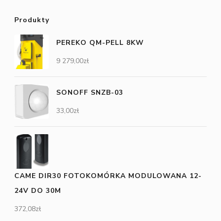
Produkty
PEREKO QM-PELL 8KW
9 279,00
zł
SONOFF SNZB-03
33,00
zł
CAME DIR30 FOTOKOMÓRKA MODULOWANA 12-
24V DO 30M
372,08
zł