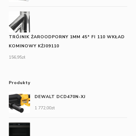
TRÓJNIK ŻAROODPORNY 1MM 45* FI 110 WKŁAD
KOMINOWY KŻJ09110
156,95
zł
Produkty
DEWALT DCD470N-XJ
1 772,00
zł