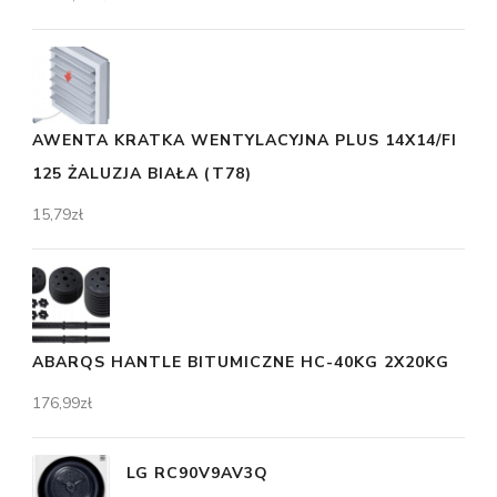
AWENTA KRATKA WENTYLACYJNA PLUS 14X14/FI
125 ŻALUZJA BIAŁA (T78)
15,79
zł
ABARQS HANTLE BITUMICZNE HC-40KG 2X20KG
176,99
zł
LG RC90V9AV3Q