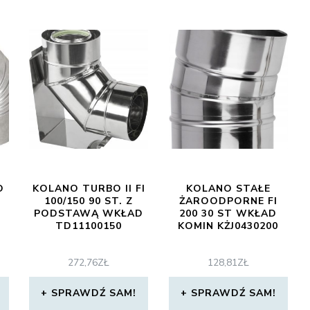
O
KOLANO TURBO II FI
KOLANO STAŁE
100/150 90 ST. Z
ŻAROODPORNE FI
PODSTAWĄ WKŁAD
200 30 ST WKŁAD
TD11100150
KOMIN KŻJ0430200
272,76
ZŁ
128,81
ZŁ
SPRAWDŹ SAM!
SPRAWDŹ SAM!