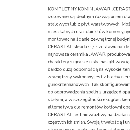
KOMPLETNY KOMIN JAWAR „CERAST
izolowane są idealnym rozwiązaniem dla
stalowych lub z płyt warstwowych. Możn
mieszkalnych oraz obiektów komercyj
montować na ścianie zewnętrznej budyn
CERASTAL składa się z zestawu rur i ks
najnowsza ceramika JAWAR, produkowana
charakteryzująca się niska nasiąkliwośc
bardzo dużą odpornością na wysokie temp
zewnętrzny wykonany jest z blachy nierd
glinokrzemianowych. Tak skonfigurowan
do odprowadzania spalin z urządzeń opal
stałymi, a w szczególności ekogroszk
alternatywa dla remontów kotłowni opala
CERASTAL jest niewrażliwy na działanie
częstych ich zmian. Swoją trwałością i 
stosowane na rynku systemy stalowe i