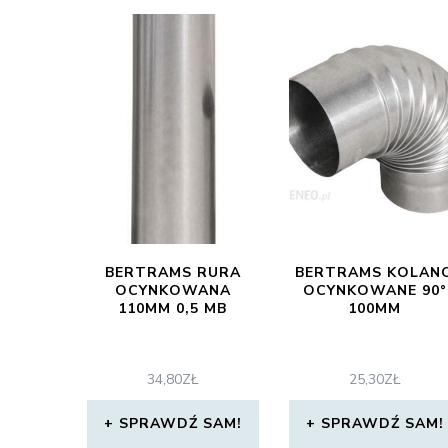
BERTRAMS RURA
BERTRAMS KOLAN
OCYNKOWANA
OCYNKOWANE 90°
110MM 0,5 MB
100MM
34,80
ZŁ
25,30
ZŁ
SPRAWDŹ SAM!
SPRAWDŹ SAM!