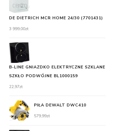
DE DIETRICH MCR HOME 24/30 (7701431)
3 999,00
zł
B-LINE GNIAZDKO ELEKTRYCZNE SZKLANE
SZKŁO PODWÓJNE BL1000159
22,97
zł
PIŁA DEWALT DWC410
579,99
zł