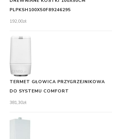
DREWNIANE KOSTKI 100X50CM
PLPKSH100X50F89246295
192,00
zł
TERMET GŁOWICA PRZYGRZEJNIKOWA
DO SYSTEMU COMFORT
381,30
zł