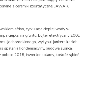
onane z ceramiki izostatycznej JAWAR.
nikiem afriso, cyrkulacja ciepłej wody w
pa ciepła, na gruntu, bojler elektryczny 200l,
domu jednorodzinnego, wytypuj, junkers kocioł
ą spalania kondensacyjny, budowa slonca,
w polsce 2018, inwerter solarny, kościół rąbień,