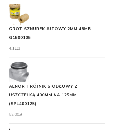
GROT SZNUREK JUTOWY 2MM 48MB
G1500105
4,11
zł
ALNOR TRÓJNIK SIODŁOWY Z
USZCZELKĄ 400MM NA 125MM
(SPL400125)
52,00
zł