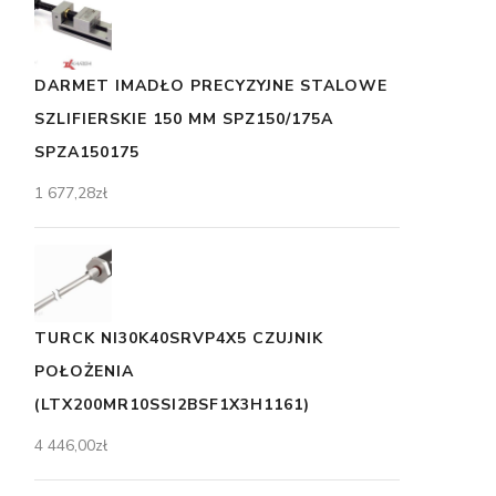
DARMET IMADŁO PRECYZYJNE STALOWE
SZLIFIERSKIE 150 MM SPZ150/175A
SPZA150175
1 677,28
zł
TURCK NI30K40SRVP4X5 CZUJNIK
POŁOŻENIA
(LTX200MR10SSI2BSF1X3H1161)
4 446,00
zł