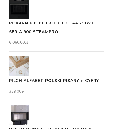
PIEKARNIK ELECTROLUX KOAAS31WT
SERIA 900 STEAMPRO
6 060,00
zł
PILCH ALFABET POLSKI PISANY + CYFRY
339,00
zł