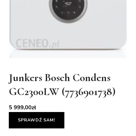
Junkers Bosch Condens
GC2300LW (7736901738)
5 999,00
zł
SPRAWDŹ SAM!