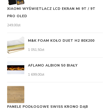
XIAOMI WYŚWIETLACZ LCD EKRAN MI 9T / 9T
PRO OLED
249,00
zł
M&K FOAM KOŁO DUET H2 80X200
1 051,50
zł
AFLAMO ALBION 50 BIAŁY
1 699,00
zł
PANELE PODŁOGOWE SWISS KRONO DĄB