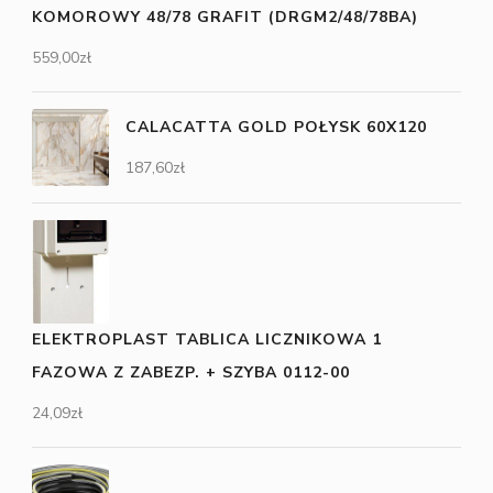
KOMOROWY 48/78 GRAFIT (DRGM2/48/78BA)
559,00
zł
CALACATTA GOLD POŁYSK 60X120
187,60
zł
ELEKTROPLAST TABLICA LICZNIKOWA 1
FAZOWA Z ZABEZP. + SZYBA 0112-00
24,09
zł