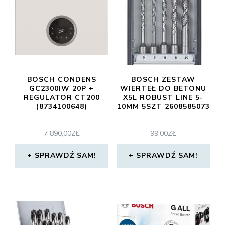
BOSCH CONDENS
BOSCH ZESTAW
GC2300IW 20P +
WIERTEŁ DO BETONU
REGULATOR CT200
X5L ROBUST LINE 5-
(8734100648)
10MM 5SZT 2608585073
7 890,00
ZŁ
99,00
ZŁ
SPRAWDŹ SAM!
SPRAWDŹ SAM!