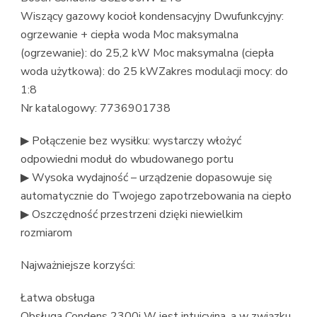
Wiszący gazowy kocioł kondensacyjny Dwufunkcyjny:
ogrzewanie + ciepła woda Moc maksymalna
(ogrzewanie): do 25,2 kW Moc maksymalna (ciepła
woda użytkowa): do 25 kWZakres modulacji mocy: do
1:8
Nr katalogowy: 7736901738
▶ Połączenie bez wysiłku: wystarczy włożyć
odpowiedni moduł do wbudowanego portu
▶ Wysoka wydajność – urządzenie dopasowuje się
automatycznie do Twojego zapotrzebowania na ciepło
▶ Oszczędność przestrzeni dzięki niewielkim
rozmiarom
Najważniejsze korzyści:
Łatwa obsługa
Obsługa Condens 2300i W jest intuicyjna, a w związku