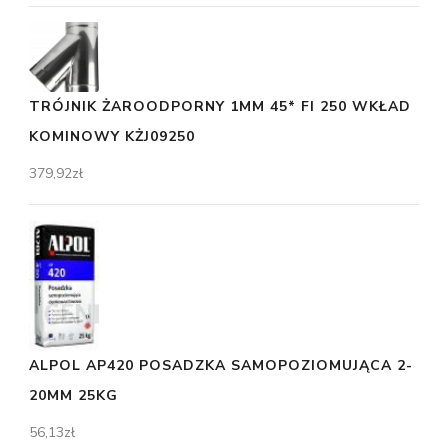
TRÓJNIK ŻAROODPORNY 1MM 45* FI 250 WKŁAD
KOMINOWY KŻJ09250
379,92
zł
ALPOL AP420 POSADZKA SAMOPOZIOMUJĄCA 2-
20MM 25KG
56,13
zł