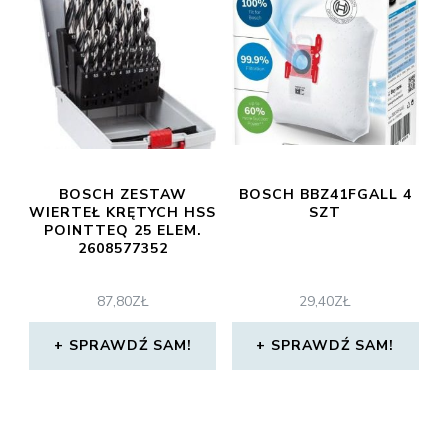
BOSCH ZESTAW
BOSCH BBZ41FGALL 4
WIERTEŁ KRĘTYCH HSS
SZT
POINTTEQ 25 ELEM.
2608577352
87,80
ZŁ
29,40
ZŁ
SPRAWDŹ SAM!
SPRAWDŹ SAM!