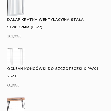
DALAP KRATKA WENTYLACYJNA STAŁA
512X512MM (6622)
102,00
zł
OCLEAN KOŃCÓWKI DO SZCZOTECZKI X PW01
2SZT.
68,99
zł