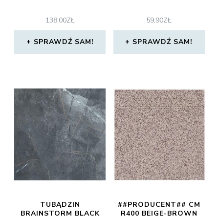
138,00
ZŁ
59,90
ZŁ
SPRAWDŹ SAM!
SPRAWDŹ SAM!
TUBĄDZIN
##PRODUCENT## CM
BRAINSTORM BLACK
R400 BEIGE-BROWN