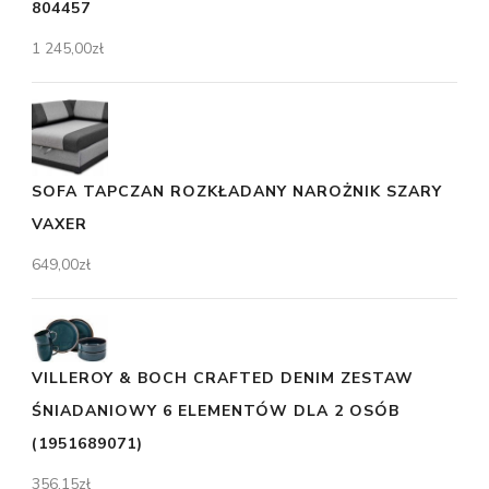
804457
1 245,00
zł
SOFA TAPCZAN ROZKŁADANY NAROŻNIK SZARY
VAXER
649,00
zł
VILLEROY & BOCH CRAFTED DENIM ZESTAW
ŚNIADANIOWY 6 ELEMENTÓW DLA 2 OSÓB
(1951689071)
356,15
zł