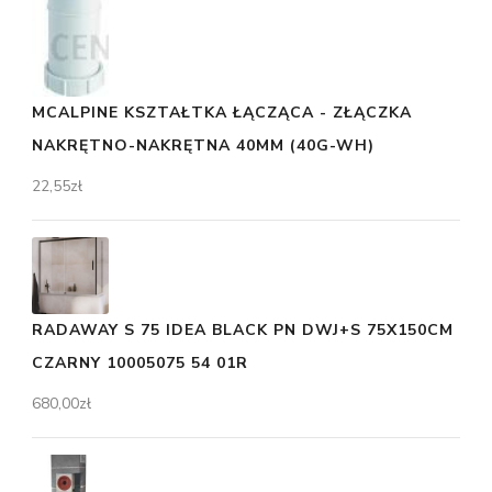
MCALPINE KSZTAŁTKA ŁĄCZĄCA - ZŁĄCZKA
NAKRĘTNO-NAKRĘTNA 40MM (40G-WH)
22,55
zł
RADAWAY S 75 IDEA BLACK PN DWJ+S 75X150CM
CZARNY 10005075 54 01R
680,00
zł