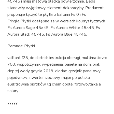
45×45 i mają matową gładką powierzchnie. Bedą
stanowiły wyjątkowy element dekoracyjny. Producent
proponuje łączyć te płytki z kaflami Fs 0 i Fs
Fringle.Płytki dostępne są w wersjach kolorystycznych
Fs Aurora Sage 45×45, Fs Aurora White 45×45, Fs
Aurora Black 45×45, Fs Aurora Blue 45×45.
Peronda: Płytki
vaillant f28, de dietrich instrukcja obsługi, multimatic vrc
700, współczynnik wypełnienia, panele na dom, brak
ciepłej wody gdynia 2019, diodac, grzejnik panelowy
pojedynczy, inwerter sieciowy, major po polsku,
elektrownia piotrków, lg chem opole, fotowoltaika a
solary
yyyyy