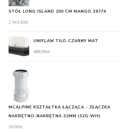
STÓŁ LONG ISLAND 200 CM MANGO 39774
2 543,40
zł
UNIFLAM TILO CZARNY MAT
688,99
zł
MCALPINE KSZTAŁTKA ŁĄCZĄCA - ZŁĄCZKA
NAKRĘTNO-NAKRĘTNA 32MM (32G-WH)
16,50
zł