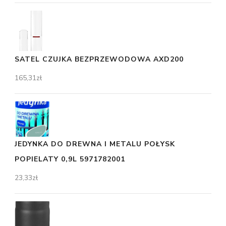
SATEL CZUJKA BEZPRZEWODOWA AXD200
165,31
zł
JEDYNKA DO DREWNA I METALU POŁYSK
POPIELATY 0,9L 5971782001
23,33
zł