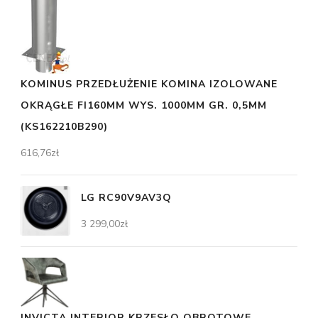
KOMINUS PRZEDŁUŻENIE KOMINA IZOLOWANE
OKRĄGŁE FI160MM WYS. 1000MM GR. 0,5MM
(KS162210B290)
616,76
zł
LG RC90V9AV3Q
3 299,00
zł
INVICTA INTERIOR KRZESŁO OBROTOWE