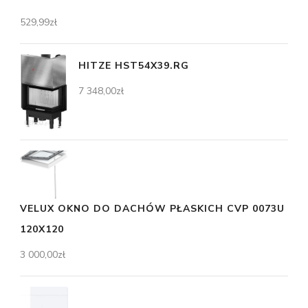
529,99
zł
HITZE HST54X39.RG
7 348,00
zł
VELUX OKNO DO DACHÓW PŁASKICH CVP 0073U
120X120
3 000,00
zł