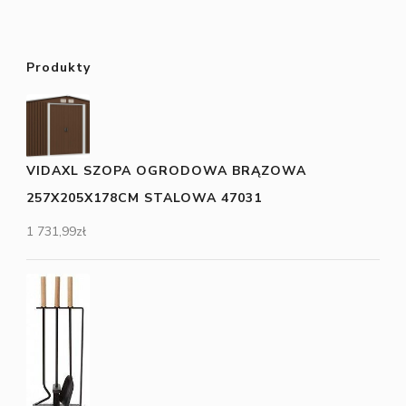
Produkty
VIDAXL SZOPA OGRODOWA BRĄZOWA
257X205X178CM STALOWA 47031
1 731,99
zł