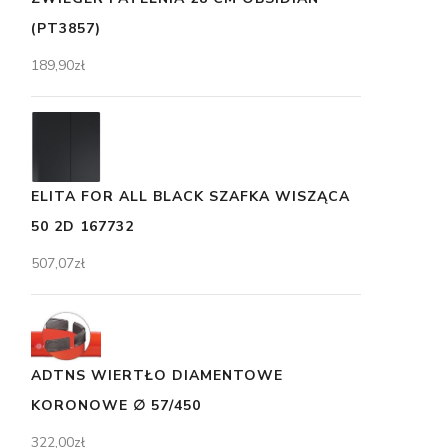
(PT3857)
189,90
zł
ELITA FOR ALL BLACK SZAFKA WISZĄCA
50 2D 167732
507,07
zł
ADTNS WIERTŁO DIAMENTOWE
KORONOWE ∅ 57/450
322,00
zł