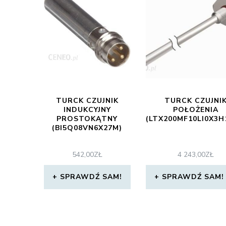
TURCK CZUJNIK
TURCK CZUJNI
INDUKCYJNY
POŁOŻENIA
PROSTOKĄTNY
(LTX200MF10LI0X3H
(BI5Q08VN6X27M)
542,00
ZŁ
4 243,00
ZŁ
SPRAWDŹ SAM!
SPRAWDŹ SAM!