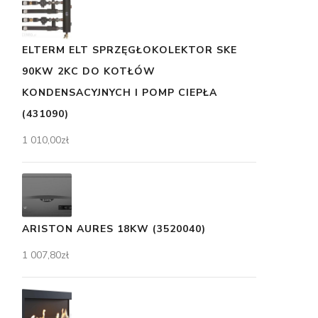
ELTERM ELT SPRZĘGŁOKOLEKTOR SKE
90KW 2KC DO KOTŁÓW
KONDENSACYJNYCH I POMP CIEPŁA
(431090)
1 010,00
zł
ARISTON AURES 18KW (3520040)
1 007,80
zł