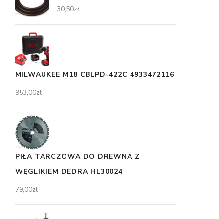
30,50
zł
MILWAUKEE M18 CBLPD-422C 4933472116
953,00
zł
PIŁA TARCZOWA DO DREWNA Z
WĘGLIKIEM DEDRA HL30024
79,00
zł