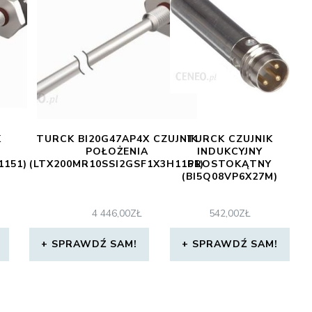
K
TURCK BI20G47AP4X CZUJNIK
TURCK CZUJNIK
POŁOŻENIA
INDUKCYJNY
1151)
(LTX200MR10SSI2GSF1X3H1161)
PROSTOKĄTNY
(BI5Q08VP6X27M)
4 446,00
ZŁ
542,00
ZŁ
SPRAWDŹ SAM!
SPRAWDŹ SAM!