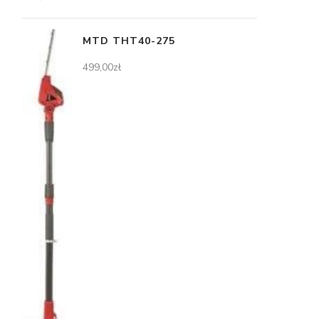
MTD THT40-275
499,00
zł