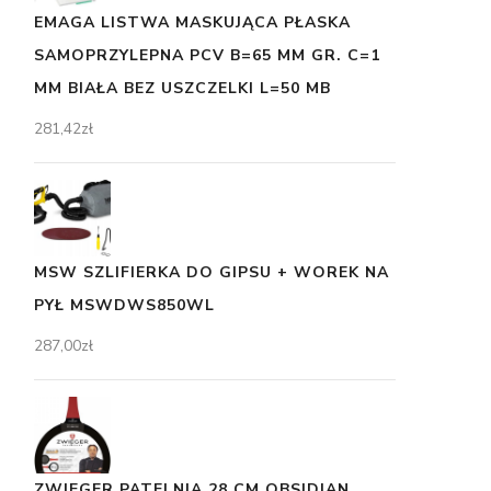
EMAGA LISTWA MASKUJĄCA PŁASKA
SAMOPRZYLEPNA PCV B=65 MM GR. C=1
MM BIAŁA BEZ USZCZELKI L=50 MB
281,42
zł
MSW SZLIFIERKA DO GIPSU + WOREK NA
PYŁ MSWDWS850WL
287,00
zł
ZWIEGER PATELNIA 28 CM OBSIDIAN